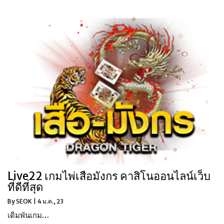
Live22 เกมไพ่เสือมังกร คาสิโนออนไลน์เว็บ
ที่ดีที่สุด
By
SEOK
|
4
ม.ค., 23
เดิมพันเกม…