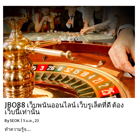
JBO88 เว็บพนันออนไลน์ เว็บรูเล็ตที่ดี ต้อง
เว็บนี้เท่านั้น
By
SEOK
|
5
ม.ค., 23
ทำความรู้จ…