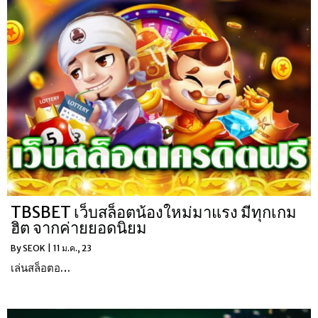
TBSBET เว็บสล็อตน้องใหม่มาแรง มีทุกเกม
ฮิต จากค่ายยอดนิยม
By
SEOK
|
11
ม.ค., 23
เล่นสล็อตอ…