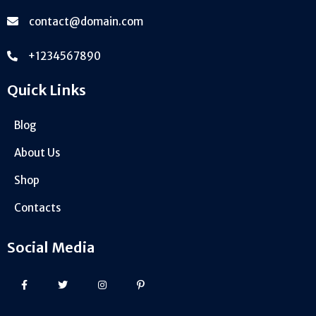
contact@domain.com
+1234567890
Quick Links
Blog
About Us
Shop
Contacts
Social Media