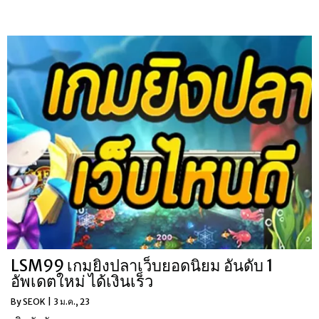
LSM99 เกมยิงปลาเว็บยอดนิยม อันดับ 1
อัพเดตใหม่ ได้เงินเร็ว
By
SEOK
|
3
ม.ค., 23