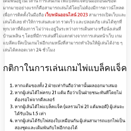
เดิมพันอยู่ในเวลานี้ การเล่นเกมไพ่แบล็คแจ๊คบนมือถือนี้มีข้อดี
มากมายอย่างแรกก็คือสามารถเล่นได้โดยไม่ต้องมีการดาวน์โหลด
เพื่อการติตตั้งในมือถือ
เว็บพนันออนไลน์ 2023
สามารถเปิดเว็บและ
เล่นได้เลย ทำให้การเล่นสะดวก รวดเร็ว และปลอดภัย เล่นได้ทุกที่
ทุกเวลาที่ต้องการ ไม่ว่าจะอยู่ในระหว่างการเดินทาง หรือนั่งเล่นที่
บ้านเพลิน ๆ โดยที่มีการเล่นที่ไม่แตกต่างจากการเล่นหน้าเว็บ เกม
แบล๊คแจ๊คเป็นเกมไพ่อีกเกมหนึ่งที่สามารถทำเงินให้ผู้เล่นได้ง่าย ๆ
เล่นได้ตลอดเวลา 24 ชั่วโมง
กติกาในการเล่นเกมไพ่แบล็คแจ็ค
หากแต้มของทั้ง 2 ฝ่ายเท่ากันถือว่าตานั้นผลออกมาเสมอ
หากผู้เล่นได้ไพ่ครบ 21 แต้ม ถือว่าเป็นฝ่ายชนะทันทีโดยไม่
ต้องรอไพ่จากดีลเลอร์
หากผู้เล้นได้ไพ่แบล็คแจ็ค (ผลรวมไพ่ 21 แต้มพอดี) ผู้เล่นจะ
ได้รับเงิน 1.5 เท่า
หากผู้เล่นได้รับไพ่สองใบเหมือนกัน ผู้เล่นสามารถแยกไพ่เป็น
สองชุดและเดิมพันกับไพ่อีกกองได้