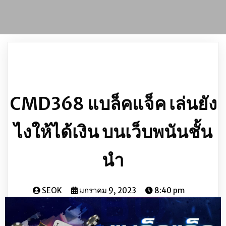
CMD368 แบล็คแจ็ค เล่นยัง
ไงให้ได้เงิน บนเว็บพนันชั้น
นำ
SEOK
มกราคม 9, 2023
8:40 pm