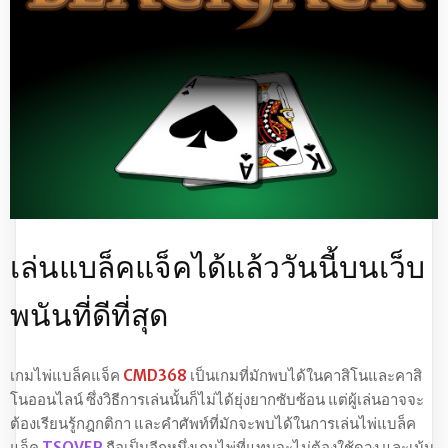
เล่นแบล็คแจ็คได้แล้ววันนี้บนเว็บ
พนันที่ดีที่สุด
เกมไพ่แบล็คแจ็ค
CMD368
เป็นเกมที่มักพบได้ในคาสิโนและคาสิ
โนออนไลน์ ซึ่งวิธีการเล่นนั้นก็ไม่ได้ยุ่งยากซับซ้อน แต่ผู้เล่นอาจจะ
ต้องเรียนรู้กฎกติกา และคำศัพท์ที่มักจะพบได้ในการเล่นไพ่แบล็ค
แจ็ค
TSOVER
ถือเป็นอีกหนึ่งเกมไพ่ที่แทบจะไม่ต้องใช้ดวง และเน้น