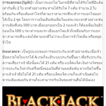
การแยกกอง (Split) :
เป็นการแยกไพ่ ในกรณีที่ท่านได้รับไพ่ที่มีแต้ม
เท่ากันทั้ง 2 ใบ ยกตัวอย่างเช่น ท่านได้รับไพ่ 7 แต้ม จำนวน 2 ใบ
พร้อมกัน หรือแต้มเท่าไหร่ก็ตามเราสามารถที่จะทำการแยกไพ่ออก
ได้เป็น 2 ชุด โดยการวางเงินเดิมพันเพิ่มในแต่ละกอง ยกตัวอย่างเช่น
จากเดิมที่เล่น 100 บาท เมื่อแยกออกเป็น 2 กองแล้ว ก็ต้องเพิ่มเงินอีก
กองเป็น 100 บาท เท่ากองแรก เมื่อแยกไพ่แล้วก็เหมือนกับการแยก
ขา สามารถที่จะเล่นได้ตามปกติไม่ว่าจะเป็นการจั่วไพ่เพิ่ม หรือหยุด
จั่วไพ่
Insurance :
เป็นรูปแบบของการขอประกัน ยกตัวอย่างเช่น เมื่อเจ้า
มือหงายไพ่ใบแรกได้ A เกมก็จะมีระบบประกันขึ้นมา เพื่อรับประกัน
ความเสี่ยงว่าเจ้ามือนั้นจะได้ 21 แต้ม หรือ แบล็คแจ็ค เงินรางวัลของ
การประกัน ก็เท่ากับครึ่งหนึ่งของเงินที่ท่านลงเดิมพัน หากเปิดไพ่ขึ้น
มาแล้วเจ้ามือไม่ได้ 21 แต้ม หรือแบล็คแจ็ค เกมก็จะดำเนินต่อไป
หากแต้มเสมอกัน ท่านก็จะสามารถรับเงินของท่านคืนได้นั่นเอง