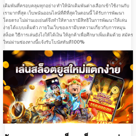
เดิมพันที่ครอบคลุมทุกอย่าง ทำให้นักเดิมพันต่างเลือกเข้าใช้งานกับ
เรามากที่สุด เว็บพนันออนไลน์ที่ดีที่สุดในตอนนี้ ได้รับการพัฒนา
โดยตรง ไม่ผ่านเอเย่นต์จึงทำให้ทางเรามีสิทธิในการพัฒนาให้เล่น
ง่ายได้แบบเต็มตัว ภายในเว็บของเรามีบทความเกี่ยวกับการหมุน
สล็อต วิธีการเล่นยังไงให้ได้เงิน ให้ลูกค้าเพื่อศึกษาเพิ่มเติมด้วย สมัคร
ใหม่ผ่านช่องทางนี้แจ้งรับโบนัสทันที100%