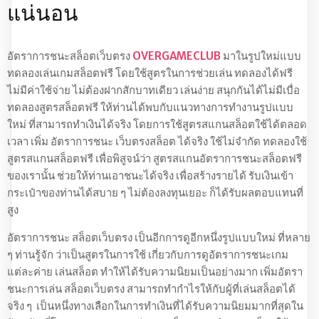
แน่นอน
อัตราการชนะสล็อตเว็บตรง
OVERGAMECLUB
มาในรูปใหม่แบบ
ทดลองเล่นเกมสล็อตฟรี โดยใช้สูตรในการช่วยเล่น ทดลองได้ฟรี
ไม่มีค่าใช้จ่าย ไม่ต้องฝากสักบาทเดียว เล่นง่าย สนุกกันได้ไม่มีเบื่อ
ทดลองสูตรสล็อตฟรี ให้ท่านได้พบกับแนวทางการทำงานรูปแบบ
ใหม่ ที่สามารถทำเงินได้จริง โดยการใช้สูตรสแกนสล็อตใช้ได้ตลอด
เวลา เพิ่ม อัตราการชนะ เว็บตรงสล็อต ได้จริง ใช้ไม่จำกัด ทดลองใช้
สูตรสแกนสล็อตฟรี เพื่อพิสูจน์ว่า สูตรสแกนอัตราการชนะสล็อตฟรี
ของเรานั้น ช่วยให้ท่านเอาชนะได้จริง เพื่อสร้างรายได้ รับเงินเข้า
กระเป๋าของท่านได้สบาย ๆ ไม่ต้องลงทุนเยอะ ก็ได้รับผลตอบแทนที่
สูง
อัตราการชนะ สล็อตเว็บตรง เป็นอีกการดูอีกหนึ่งรูปแบบใหม่ ที่หลาย
ๆ ท่านรู้จัก ว่าเป็นสูตรในการใช้ เกี่ยวกับการดูอัตราการชนะเกม
แต่ละค่าย เล่นสล็อต ทำให้ได้รับความนิยมเป็นอย่างมาก เพิ่มอัตรา
ชนะการเล่น สล็อตเว็บตรง สามารถทำกำไรให้กับผู้ที่เล่นสล็อตได้
จริง ๆ เป็นหนึ่งทางเลือกในการทำเงินที่ได้รับความนิยมมากที่สุดใน