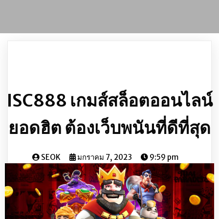
ISC888 เกมส์สล็อตออนไลน์
ยอดฮิต ต้องเว็บพนันที่ดีที่สุด
SEOK
มกราคม 7, 2023
9:59 pm