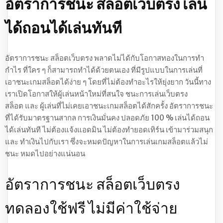
อัตราการชนะ สล็อตเว็บตรง เล่น
ได้ถอนได้เล่นทันที
อัตราการชนะ สล็อตเว็บตรง พลาดไม่ได้กับโอกาสทองในการทำ
กำไร ที่ใคร ๆ ก็สามารถทำได้ด้วยตนเอง ที่มีรูปแบบในการเล่นที่
เอาชนะเกมสล็อตได้ง่าย ๆ โดยที่ไม่ต้องทำอะไรให้ยุ่งยาก วันนี้ทาง
เราเปิดโอกาสให้ผู้เล่นหน้าใหม่ที่สนใจ ชนะการเล่นเว็บตรง
สล็อต และ ผู้เล่นที่ไม่เคยเอาชนะเกมสล็อตได้สักครั้ง อัตราการชนะ
ที่ได้รับมาตรฐานสากล การเงินมั่นคง ปลอดภัย 100 % เล่นได้ถอน
ได้เล่นทันที ไม่ต้องแจ้งแอดมิน ไม่ต้องทำยอดเทิร์น เข้ามาร่วมสนุก
และ ทำเงินไปกับเรา ซึ่งจะหมดปัญหาในการเล่นเกมสล็อตแล้วไม่
ชนะ หมดไปอย่างแน่นอน
อัตราการชนะ สล็อตเว็บตรง
ทดลองใช้ฟรี ไม่มีค่าใช้จ่าย