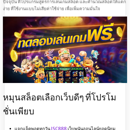
ปัจจุบัน ที่โปรแกรมสูตรการเล่นเกมสล็อต และคำนวณสล็อตให้แตก
ง่าย ที่ใช้งานแบบไม่เสียค่าใช้จ่าย เพื่อเพิ่มความมั่นใจ
หมุนสล็อตเลือกเว็บดีๆ ที่โปรโม
ชั่นเพียบ
แจกแจ็คพอตทุกวัน
ISC888
เว็บพนันออนไลน์ยอดนิยม