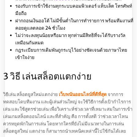
รองรับการเข้าใช้งานทุกระบบคอมพิวเตอร์ แท็บเล็ต โทรศัพท์
มือถือ
ฝากถอนเงินออโต้ ไม่มีขั้นต่ำในการทำรายการ พร้อมทีมงานที่
คอยดูแลตลอด 24 ชั่วโมง
ไม่ว่าจะลงทุนน้อยหรือมาก ทุกท่านมีสิทธิที่จะได้รับรางวัล
เหมือนกันหมด
กฎระเบียบการเดิมพันถูกระบุไว้อย่างชัดเจนด้วยภาษาไทย
เข้าใจง่าย
3 วิธี เล่นสล็อตแตกง่าย
วิธีเล่น สล็อตยูสใหม่แตกง่าย
เว็บพนันออนไลน์ที่ดีที่สุด
จากการ
ทดสอบโดบทีมงาน และผู้เล่นส่วนใหญ่ จะใช้วิธีการตั้งเป้ากำไรการ
เล่น และใช้สูตรช่วยเล่น เพื่อวิเคราะห์ช่วงเวลาที่เหมาะสมในการเข้า
เล่นเกมสล็อตออนไลน์ และที่สำคัญ คือ การตั้งสติ ว่าช่วงเวลาไหน
ควรหยุดพักในการเล่น โดยหากใครที่ยังไม่มีแนวทางในการเล่น
สล็อตยูสใหม่ แตกง่าย ก็สามารถนำเทคนิคเหล่านี้ไปใช้กันได้เลย