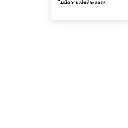
ไม่มีความเห็นที่จะแสดง