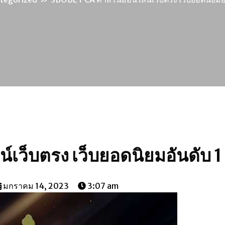
เว็บตรง เว็บยอดนิยมอันดับ 
มกราคม 14, 2023
3:07 am