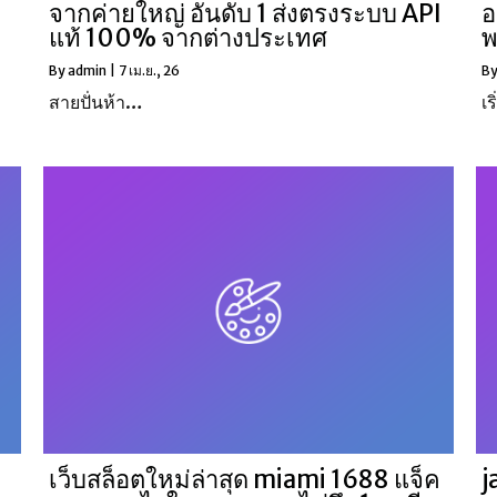
ะ
จากค่ายใหญ่ อันดับ 1 ส่งตรงระบบ API
อ
แท้ 100% จากต่างประเทศ
พ
By
admin
|
7
เม.ย., 26
B
สายปั่นห้า…
เร
เว็บสล็อตใหม่ล่าสุด miami 1688 แจ็ค
j