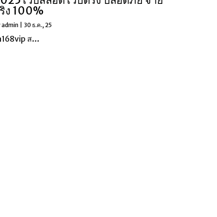
025 เว็บสล็อต เว็บตรง ปลอดภัย จ่าย
ริง 100%
y
admin
|
30
ธ.ค., 25
a168vip ส…