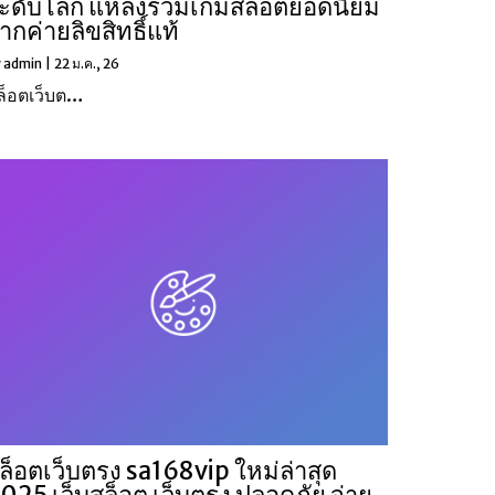
ะดับโลก แหล่งรวมเกมสล็อตยอดนิยม
ากค่ายลิขสิทธิ์แท้
y
admin
|
22
ม.ค., 26
ล็อตเว็บต…
ล็อตเว็บตรง sa168vip ใหม่ล่าสุด