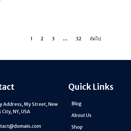
1
2
3
…
32
ถัดไป
tact
Quick Links
Blog
My Address, My Street, New
 City, NY, USA
About Us
ntact@domain.com
Shop