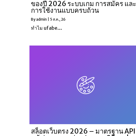
ของปี 2026 ระบบเกม การสมัคร แล
การใช้งานแบบครบถ้วน
By
admin
|
5
ส.ค., 26
ทำไม ufabe…
สล็อตเว็บตรง 2026 – มาตรฐาน API