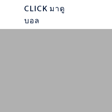
CLICK มาดู
บอล