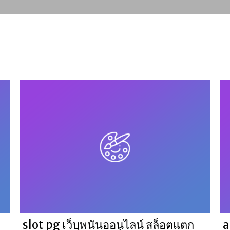
slot pg เว็บพนันออนไลน์ สล็อตแตก
a