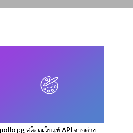
pollo pg สล็อตเว็บแท้ API จากต่าง