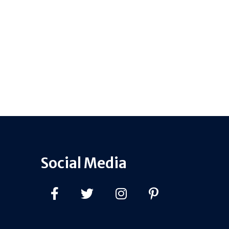
Social Media