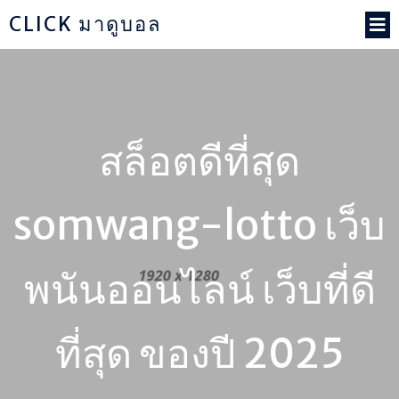
CLICK มาดูบอล
สล็อตดีที่สุด
somwang-lotto เว็บ
พนันออนไลน์ เว็บที่ดี
ที่สุด ของปี 2025