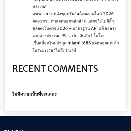
ประเทศ
wow slot แหล่งขุมทรัพย์สล็อตออนไลน์ 2026 –
คัดเฉพาะเกมแจ็คพอตหลักล้าน แตกจริงไม่มีกั๊ก
สล็อตเว็บตรง 2026 – มาตรฐาน API แท้ ส่งตรง
จากต่างประเทศ 99 racha อันดับ 1 ในไทย
เว็บสล็อตใหม่ล่าสุด miami 1688 แจ็คพอตแตกไว
ในระยะเวลาไม่ถึง 1 นาที
RECENT COMMENTS
ไม่มีความเห็นที่จะแสดง