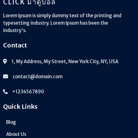
CLICK มาดูบอล
Lorem Ipsum is simply dummy text of the printing and
typesetting industry. Lorem Ipsum has been the
industry's.
Contact
1, My Address, My Street, New York City, NY, USA
contact@domain.com
+1234567890
Quick Links
Blog
About Us