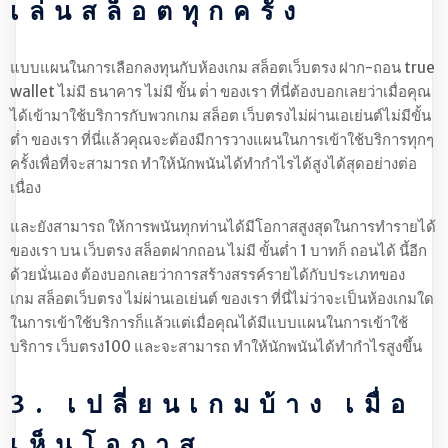
เล่นสล็อตทุกครั้ง
แบบแผนในการเลือกลงทุนกับห้องเกม สล็อตเว็บตรง ฝาก-ถอน true
wallet ไม่มี ธนาคาร ไม่มี ขั้น ต่ํา ของเรา ที่นี่ต้องบอกเลยว่าเมื่อคุณ
ได้เข้ามาใช้บริการกับพวกเกม สล็อต เว็บตรงไม่ผ่านเอเย่นต์ไม่มีขั้น
ต่ำ ของเรา ที่นี่แล้วคุณจะต้องมีการวางแผนในการเข้าใช้บริการทุกๆ
ครั้งเพื่อที่จะสามารถ ทำให้นักพนันได้ทำกำไรได้สูงได้สุดอย่างต่อ
เนื่อง
และยังสามารถ ให้การพนันทุกท่านได้มีโอกาสสูงสุดในการทำรายได้
ของเรา บน เว็บตรง สล็อตฝากถอน ไม่มี ขั้นต่ำ 1 บาทก็ ถอนได้ นี้อีก
ด้วยนั่นเอง ต้องบอกเลยว่าการสร้างสรรค์รายได้กับประเภทของ
เกม สล็อตเว็บตรง ไม่ผ่านเอเย่นต์ ของเรา ที่นี่ไม่ว่าจะเป็นห้องเกมใด
ในการเข้าใช้บริการก็แล้วแต่เมื่อคุณได้มีแบบแผนในการเข้าใช้
บริการ เว็บตรง100 และจะสามารถ ทำให้นักพนันได้ทำกำไรสูงขึ้น
3. เปลี่ยนเกมบ้าง เมื่อ
เห็นโอกาส