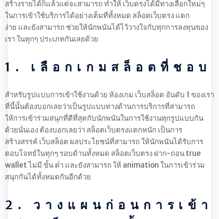
สร้างรายได้ก็แล้วแต่จะสามารถ ทำให้ เว็บตรงได้มีทางเลือกใหม่ๆ
ในการเข้าใช้บริการได้อย่างเต็มที่ทั้งหมด สล็อตเว็บตรง แตก
ง่าย และยังสามารถ ช่วยให้นักพนันได้ไว้วางใจกับทุกการลงทุนของ
เรา ในทุกๆ ประเภทกันเลยด้วย
1. เลือกเกมสล็อตที่ชอบ
สำหรับรูปแบบการเข้าใช้งานด้วย ห้องเกม เว็บสล็อต อันดับ 1 ของเรา
ที่นี้นั้นต้องบอกเลยว่าเป็นรูปแบบทางด้านการบริการที่สามารถ
ให้การเข้าร่วมสนุกที่ดีที่สุดกับนักพนันในการใช้งานทุกรูปแบบกัน
ด้วยนั่นเอง ต้องบอกเลยว่า สล็อตเว็บตรงแตกหนัก เป็นการ
สร้างสรรค์ เว็บสล็อต ผลประโยชน์ที่สามารถ ให้นักพนันได้รับการ
ตอบโจทย์ในทุกๆ รอบด้านทั้งหมด สล็อตเว็บตรง ฝาก-ถอน true
wallet ไม่มี ขั้น ต่ํา และยังสามารถ ให้ animation ในการเข้าร่วม
สนุกกันได้ทั้งหมดกันอีกด้วย
2. วางแผนก่อนการเข้า