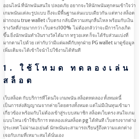
ออนไลน์ ที่นักพนันสนใจ ปลอดภัย อยากจะให้นักพนันทุกคนเข้าใจว่า
เกมพนันแต่ละรูปแบบ ถึงจะมีพื้นฐานเล่นแบบเดียวกัน แต่ทาง สล็อต
ฝากถอน true wallet เว็บตรง กลับมีความสนุกลื่นไหล พร้อมกับเงิน
รางวัลที่ง่ายมากกว่า เว็บตรง100% ไม่ต้องกลัวว่าจะมีการโกงเกิด
ขึ้น ยิ่งนักพนันทำเงินรางวัลได้มาก ทรูวอเลท ก็จะได้รับส่วนแบ่งที่
มากตามไปด้วย เท่ากับว่ามีแต่ผลดีกับทุกฝ่าย PG wallet มาดูข้อมูล
เพิ่มเติมจะได้เข้าใจนำไปใช้งานได้ทันที
1. ใช้โหมด ทดลองเล่น
สล็อต
เว็บสล็อต กับบริการที่โดนใจ เกมพนัน สล็อตทดลอง ทั้งหมดนี้
เป็นการส่งสัญญาณจากค่ายโดยตรงทั้งหมด แต่ไม่มีเงินทุนเข้ามา
เกี่ยวข้อง พร้อมกับไม่ต้องเข้าสู่ระบบสมาชิก สล็อตเว็บตรง สนใจเกม
แบบไหน เข้าใช้บริการ ทดลองเล่นสล็อต pg ได้ทันที เว็บตรงจากต่าง
ประเทศ ไม่ผ่านเอเย่นต์ นักพนันจะสามารถเรียนรู้ถึงความแตกต่าง
เจอกับเกมที่เหมาะสมได้นั่นเอง