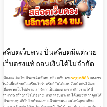
สล็อตเว็บตรง ปั่นสล็อตมีแต่รวย
เว็บตรงแท้ ถอนเงินได้ไม่จำกัด
เพียงแค่เปิดใจเข้ามาเดิมพันกับ สล็อตเว็บตรง
vegus888
ของเรา
ในวันนี้เตรียมตัวเตรียมใจรับทรัพย์กันได้แบบจัดเต็มกันได้เลย
เนื่องจากเว็บไซต์ของเรา จัดว่าเป็นช่องทางการสร้างรายได้ที่
สามารถ สร้างกำไรได้อย่างมหาศาลรับประกันได้เลยว่าหากคุณได้
เข้ามาลงทุนที่เว็บไซต์ของเรา แล้วนักพนันออนไลน์ทุกคนก็จะ
สามารถ รับทรัพย์ก้อนโตเข้ากระเป๋ากันได้แบบเน้นๆ อย่างแน่นอน