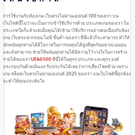
การใช้งานกับห้องเกม เว็บตรงไม่ผ่านเอเย่นต์ 100 ของเรา บน
เว็บไซต์นี้ไม่ว่าจะเป็นการเข้าใช้บริการด้วย ประเภทเกมของเรา ใน
ประเภทใดก็แล้วแต่เมื่อคุณได้เข้ามาใช้บริการอย่างต่อเนื่องกับห้อง
เกม เว็บตรง ฝากถอน ไม่มี ขั้นต่ำ ของเรา ที่นี่แล้วก็จะสามารถ ทำให้
นักพนันทุกท่านได้มีโอกาสในการลงทุนได้สูงที่สุดกันอย่างแน่นอน
และยังสามารถ ช่วยให้พนันทุกท่านได้มีความไว้วางใจในการสร้าง
รายได้ของเรา
UFA6500
ที่นี่ได้ในทุกๆ ประเภท และทุกๆ องค์
ประกอบกันด้วยนั่นเอง รับประกันได้เลยว่าการเสี่ยงโชคด้วย เพราะ
เกม สล็อตเว็บตรงไม่ผ่านเอเย่นต์ 2025 ของเรา บนเว็บไซต์นี้ทุกห้อง
จะทำให้คุณประทับใจ