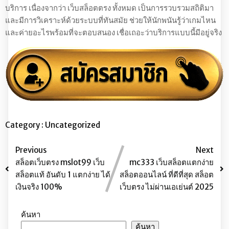
บริการ เนื่องจากว่า เว็บสล็อตตรง ทั้งหมด เป็นการรวบรวมสถิติมา
และมีการวิเคราะห์ด้วยระบบที่ทันสมัย ช่วยให้นักพนันรู้ว่าเกมไหน
และค่ายอะไรพร้อมที่จะตอบสนอง เชื่อเถอะว่าบริการแบบนี้มีอยู่จริง
Category :
Uncategorized
Previous
Next
สล็อตเว็บตรง mslot99 เว็บ
mc333 เว็บสล็อตแตกง่าย
สล็อตแท้ อันดับ 1 แตกง่าย ได้
สล็อตออนไลน์ ที่ดีที่สุด สล็อต
เงินจริง 100%
เว็บตรง ไม่ผ่านเอเย่นต์ 2025
ค้นหา
ค้นหา