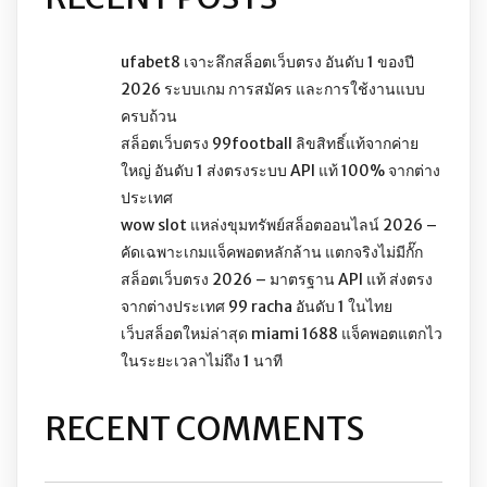
ufabet8 เจาะลึกสล็อตเว็บตรง อันดับ 1 ของปี
2026 ระบบเกม การสมัคร และการใช้งานแบบ
ครบถ้วน
สล็อตเว็บตรง 99football ลิขสิทธิ์แท้จากค่าย
ใหญ่ อันดับ 1 ส่งตรงระบบ API แท้ 100% จากต่าง
ประเทศ
wow slot แหล่งขุมทรัพย์สล็อตออนไลน์ 2026 –
คัดเฉพาะเกมแจ็คพอตหลักล้าน แตกจริงไม่มีกั๊ก
สล็อตเว็บตรง 2026 – มาตรฐาน API แท้ ส่งตรง
จากต่างประเทศ 99 racha อันดับ 1 ในไทย
เว็บสล็อตใหม่ล่าสุด miami 1688 แจ็คพอตแตกไว
ในระยะเวลาไม่ถึง 1 นาที
RECENT COMMENTS