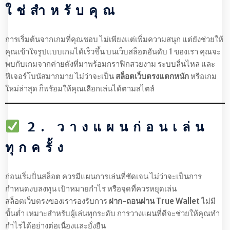
ใช่สำหรับคุณ
การเริ่มต้นจากเกมที่คุณชอบ ไม่เพียงแต่เพิ่มความสนุก แต่ยังช่วยให้
คุณเข้าใจรูปแบบเกมได้เร็วขึ้น บนเว็บสล็อตอันดับ 1 ของเรา คุณจะ
พบกับเกมจากค่ายดังที่มาพร้อมกราฟิกสวยงาม ระบบลื่นไหล และ
ฟีเจอร์โบนัสมากมาย ไม่ว่าจะเป็น
สล็อตเว็บตรงแตกหนัก
หรือเกม
ใหม่ล่าสุด ก็พร้อมให้คุณเลือกเล่นได้ตามสไตล์
2. วางแผนก่อนเล่น
ทุกครั้ง
ก่อนเริ่มปั่นสล็อต ควรมีแผนการเล่นที่ชัดเจน ไม่ว่าจะเป็นการ
กำหนดงบลงทุน เป้าหมายกำไร หรือจุดที่ควรหยุดเล่น
สล็อตเว็บตรงของเรารองรับการ
ฝาก-ถอนผ่าน True Wallet
ไม่มี
ขั้นต่ำ เหมาะสำหรับผู้เล่นทุกระดับ การวางแผนที่ดีจะช่วยให้คุณทำ
กำไรได้อย่างต่อเนื่องและยั่งยืน