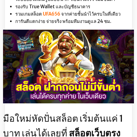
รองรับ True Wallet และบัญชีธนาคาร
รวมเกมสล็อต
UFA656
จากค่ายชั้นนำไว้ครบในที่เดียว
การันตีแตกง่าย จ่ายจริง พร้อมทีมงานดูแล 24 ชม.
มือใหม่หัดปั่นสล็อต เริ่มต้นแค่ 1
บาท เล่นได้เลยที่
สล็อตเว็บตรง