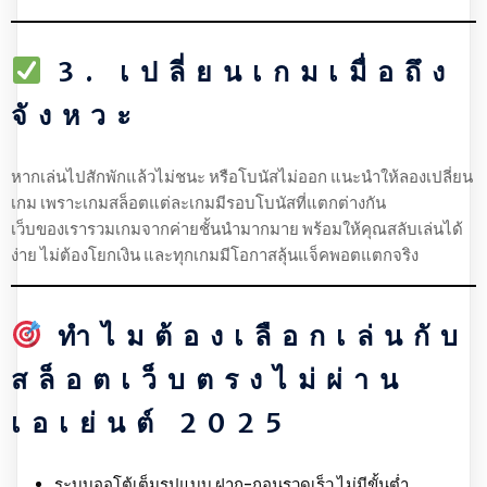
3. เปลี่ยนเกมเมื่อถึง
จังหวะ
หากเล่นไปสักพักแล้วไม่ชนะ หรือโบนัสไม่ออก แนะนำให้ลองเปลี่ยน
เกม เพราะเกมสล็อตแต่ละเกมมีรอบโบนัสที่แตกต่างกัน
เว็บของเรารวมเกมจากค่ายชั้นนำมากมาย พร้อมให้คุณสลับเล่นได้
ง่าย ไม่ต้องโยกเงิน และทุกเกมมีโอกาสลุ้นแจ็คพอตแตกจริง
ทำไมต้องเลือกเล่นกับ
สล็อตเว็บตรงไม่ผ่าน
เอเย่นต์ 2025
ระบบออโต้เต็มรูปแบบ ฝาก-ถอนรวดเร็ว ไม่มีขั้นต่ำ