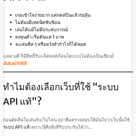
เกมเข้าใจง่ายมาก แค่กดสปินแล้วรอลุ้น
ไม่ต้องมีเทคนิคซับซ้อน
เล่นได้แม้ไม่มีประสบการณ์
ลงทุนต่ำ เริ่มต้นแค่ 1 บาท
จะเล่นชิล ๆ หรือหวังทำกำไรก็ได้หมด
แค่ดวงดี ก็มีสิทธิ์รับแจ็คพอตก้อนโตแบบไม่ต้องเป็นเซียน!
dubai1688
ทำไมต้องเลือกเว็บที่ใช้ “ระบบ
API แท้”?
ก่อนตัดสินใจเล่นกับเว็บไหน อย่าลืมตรวจสอบให้มั่นใจว่าเว็บนั้นใช้
ระบบ API แท้
เพราะนี่คือสิ่งที่รับประกันได้ว่า…