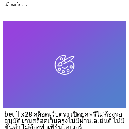
สล็อตเว็บต…
betflix28 สล็อตเว็บตรง เปิดยูสฟรีไม่ต้องรอ
อนุมัติ เกมสล็อตเว็บตรงไม่มีผ่านเอเย่นต์ ไม่มี
ขั้นต่ำ ไม่ต้องทำเทิร์นโอเวอร์