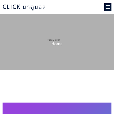
CLICK มาดูบอล
Home