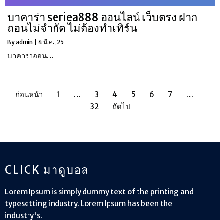
บาคาร่า seriea888 ออนไลน์ เว็บตรง ฝาก
ถอนไม่จำกัด ไม่ต้องทำเทิร์น
By
admin
|
4
มี.ค., 25
บาคาร่าออน…
ก่อนหน้า
1
…
3
4
5
6
7
…
32
ถัดไป
CLICK มาดูบอล
Lorem Ipsum is simply dummy text of the printing and
typesetting industry. Lorem Ipsum has been the
industry's.