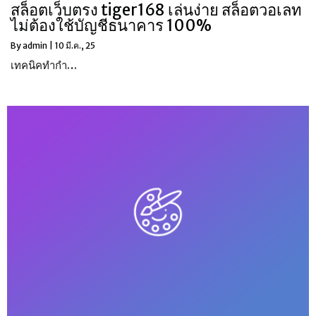
สล็อตเว็บตรง tiger168 เล่นง่าย สล็อตวอเลท
ไม่ต้องใช้บัญชีธนาคาร 100%
By
admin
|
10
มี.ค., 25
เทคนิคทำกำ…