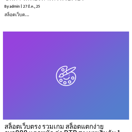
By
admin
|
27
มี.ค., 25
สล็อตเว็บต…
สล็อตเว็บตรง รวมเกม สล็อตแตกง่าย