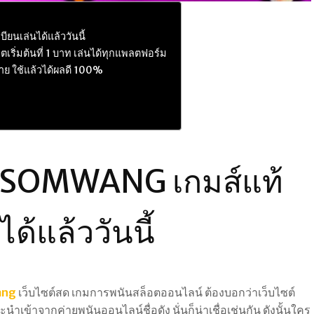
ยนเล่นได้แล้ววันนี้
ตเริ่มต้นที่ 1 บาท เล่นได้ทุกแพลตฟอร์ม
าย ใช้แล้วได้ผลดี 100%
ย SOMWANG เกมส์แท้
ด้แล้ววันนี้
ang
เว็บไซต์สด เกมการพนันสล็อตออนไลน์ ต้องบอกว่าเว็บไซต์
ข้าจากค่ายพนันออนไลน์ชื่อดัง นั่นก็น่าเชื่อเช่นกัน ดังนั้นใคร