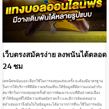
เว็บตรงสมัครง่าย ลงพนันได้ตลอด
24 ชม
เทคนิคพนันบอล เลือกใช้ในการลงทุนแต่ละครั้ง จะต้องมีมาตรฐาน
ในการให้บริการที่ดีมีความพร้อมที่จะให้ข้อมูลที่มีความแม่นยำกับ
สมาชิกในการลงทุนทุกครั้งด้วยการพัฒนาระบบที่ดีอย่างต่อเนื่อง
ทำให้ข้อมูลที่ได้มีความทันสมัยรวดเร็ว และมีการอัพเดทอย่าง
สม่ำเสมอเราจึงมั่นใจในข้อมูลจะได้มาจากการที่จะใช้ในการพนัน