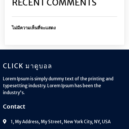
RECENT COMMENTS
ไม่มีความเห็นที่จะแสดง
CLICK มาดูบอล
Lorem Ipsum is simply dummy text of the printing and
typesetting industry. Lorem Ipsum has been the
industry's.
Contact
1, My Address, My Street, New York City, NY, USA