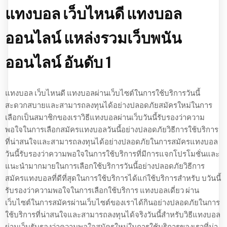
แทงบอล เว็บไหนดี แทงบอล
ออนไลน์ แหล่งรวมเว็บพนัน
ออนไลน์ อันดับ 1
แทงบอล เว็บไหนดี แทงบอลผ่านเว็บไซต์ในการใช้บริการวันนี้
สะดวกสบายและสามารถลงทุนได้อย่างปลอดภัยสมัครใหม่ในการ
เลือกเป็นสมาชิกของเราวิธีแทงบอลผ่านเว็บวันนี้รับรองว่าความ
พอใจในการเลือกสมัครแทงบอลวันนี้อย่างปลอดภัยวิธีการใช้บริการ
ที่น่าสนใจและสามารถลงทุนได้อย่างปลอดภัยในการสมัครแทงบอล
วันนี้รับรองว่าความพอใจในการใช้บริการที่มีการแจกโปรโมชั่นและ
แนะนำมากมายในการเลือกใช้บริการวันนี้อย่างปลอดภัยวิธีการ
สมัครแทงบอลที่ดีที่สุดในการใช้บริการได้แก่ใช้บริการสำหรับ บวันนี้
รับรองว่าความพอใจในการเลือกใช้บริการ แทงบอลเดี่ยว ผ่าน
เว็บไซต์ในการสมัครผ่านเว็บไซต์ของเราได้กินอย่างปลอดภัยในการ
ใช้บริการที่น่าสนใจและสามารถลงทุนได้จริงวันนี้สำหรับวิธีแทงบอล
ผ่านเว็บรับรองว่าความพอใจสมัครใหม่ในการใช้บริการของเราที่น่า