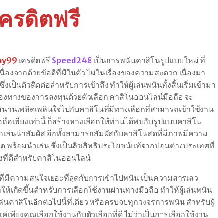
ครดิตฟรี
ay99
เครดิตฟรี
Speed248
เป็นการพนันคาสิโนรูปแบบใหม่ ที่
้ เนื่องจากด้วยข้อดีที่มีในตัว ไม่ในเรื่องของความสะดวก เนื่องมา
งเป็นตัวติดต่อสำหรับการเข้าถึง ทำให้ผู้เล่นพนันทั้งสิ้นเริ่มเข้ามา
ช่องทางของการลงทุนด้วยตัวเลือก คาสิโนออนไลน์มือถือ จะ
สนานเพลิดเพลินใจไปกับคาสิโนที่มีทางเลือกที่สามารถเข้าใช้งาน
ถือเพียงเท่านี้ ก็สร้างทางเลือกให้ท่านได้พบกับรูปแบบคาสิโน
ีลูกเล่นน่าสัมผัส อีกทั้งสามารถสัมผัสกับคาสิโนสดที่มีภาพมีความ
พร้อมนำเล่น ซึ่งเป็นลิขสิทธิประโยชน์แท้จากบ่อนต่างประเทศที่
งที่ดีสำหรับคาสิโนออนไลน์
กที่มีความสนใจเยอะที่สุดกับการเข้าไปพนัน เป็นความสารเลว
เกิดขึ้นสำหรับการเลือกใช้งานผ่านทางมือถือ ทำให้ผู้เล่นพนัน
คาสิโนอีกต่อไปนี้ที่เดียว หรือครบจบทุกวงจรการพนัน สำหรับผู้
ค่เพียงคุณเลือกใช้งานกับตัวเลือกที่ดี ไม่ว่าเป็นการเลือกใช้งาน