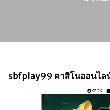
sbfplay99 คาสิโนออนไลน์ 
SEOK