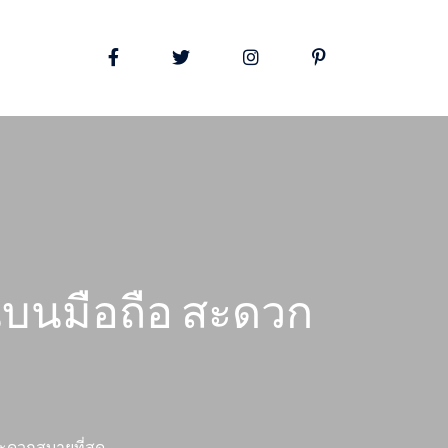
นบนมือถือ สะดวก
ะดวกสบายที่สุด