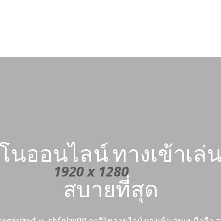
โนออนไลน์ ทางเข้าเล่
สบายที่สุด
tegorized
»
sbfplay99 คาสิโนออนไลน์ ทางเข้าเล่นบนมือถือ ส