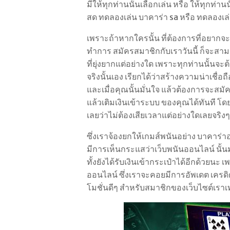
มีให้ทุกท่านนั้นเลือกเล่น หรือ ให้ทุกท่
สด ทดลองเล่น บาคาร่า sa หรือ ทดลองเล่น
เพราะถ้าหากใครนั้น ที่ต้องการที่อยากจ
ทำการ สมัครสมาชิกกับเราวันนี้ ก็จะสามา
ที่ยุ่งยากแต่อย่างใด เพราะทุกท่านนั้นจะต
จริงนั้นเอง เรียกได้ว่าสร้างความน่าเชื่อ
และเมื่อคุณนั้นมั่นใจ แล้วต้องการจะสมั
แล้วเติมเงินเข้าระบบ ของคุณได้ทันที โ
เลยว่าไม่ต้องเสียเวลาแต่อย่างใดเลยจริง
ซึ่งเราจ้องยกให้เกมส์พนันอย่าง บาคาร่า
มีการเห็นกระแสว่าเว็บพนันออนไลน์ นั้
ทั้งยังได้รับเงินเข้ากระเป๋าได้อีกด้วย
ออนไลน์ ซึ่งเราจะคอยมีการอัพเดต เครดิตฟ
โมชั่นดีๆ สำหรับสมาชิกของเว็บไซต์เราเท