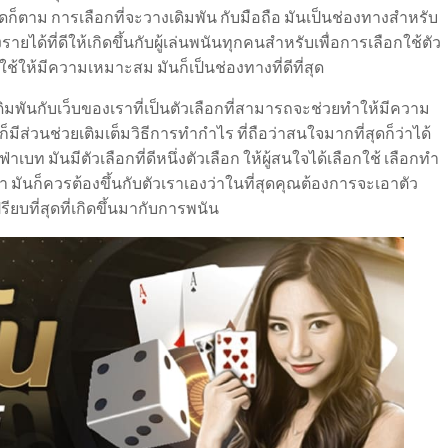
ก็ตาม การเลือกที่จะวางเดิมพัน กับมือถือ มันเป็นช่องทางสำหรับ
ายได้ที่ดีให้เกิดขึ้นกับผู้เล่นพนันทุกคนสำหรับเพื่อการเลือกใช้ตัว
อกใช้ให้มีความเหมาะสม มันก็เป็นช่องทางที่ดีที่สุด
ิมพันกับเว็บของเราที่เป็นตัวเลือกที่สามารถจะช่วยทำให้มีความ
ก็มีส่วนช่วยเติมเต็มวิธีการทำกำไร ที่ถือว่าสนใจมากที่สุดก็ว่าได้
บท มันมีตัวเลือกที่ดีหนึ่งตัวเลือก ให้ผู้สนใจได้เลือกใช้ เลือกทำ
 มันก็ควรต้องขึ้นกับตัวเราเองว่าในที่สุดคุณต้องการจะเอาตัว
บที่สุดที่เกิดขึ้นมากับการพนัน