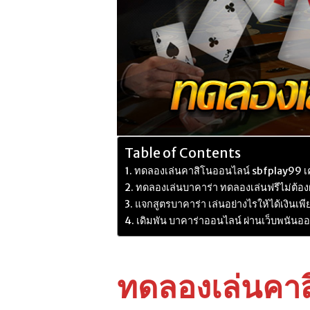
Table of Contents
ทดลองเล่นคาสิโนออนไลน์ sbfplay99 เค
ทดลองเล่นบาคาร่า ทดลองเล่นฟรีไม่ต้อ
แจกสูตรบาคาร่า เล่นอย่างไรให้ได้เงินเพี
เดิมพัน บาคาร่าออนไลน์ ผ่านเว็บพนันออนไ
ทดลองเล่นคา