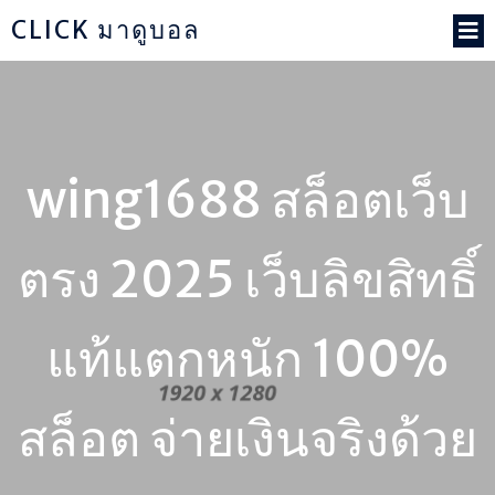
CLICK มาดูบอล
wing1688 สล็อตเว็บ
ตรง 2025 เว็บลิขสิทธิ์
แท้แตกหนัก 100%
สล็อต จ่ายเงินจริงด้วย