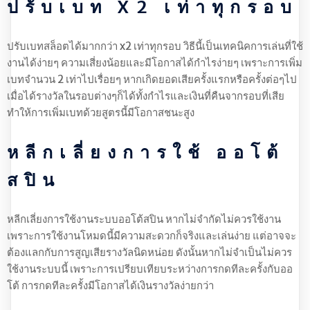
ปรับเบท X2 เท่าทุกรอบ
ปรับเบทสล็อตได้มากกว่า x2 เท่าทุกรอบ วิธีนี้เป็นเทคนิคการเล่นที่ใช้
งานได้ง่ายๆ ความเสี่ยงน้อยและมีโอกาสได้กำไรง่ายๆ เพราะการเพิ่ม
เบทจำนวน 2 เท่าไปเรื่อยๆ หากเกิดยอดเสียครั้งแรกหรือครั้งต่อๆไป
เมื่อได้รางวัลในรอบต่างๆก็ได้ทั้งกำไรและเงินที่คืนจากรอบที่เสีย
ทำให้การเพิ่มเบทด้วยสูตรนี้มีโอกาสชนะสูง
หลีกเลี่ยงการใช้ ออโต้
สปิน
หลีกเลี่ยงการใช้งานระบบออโต้สปิน หากไม่จำกัดไม่ควรใช้งาน
เพราะการใช้งานโหมดนี้มีความสะดวกก็จริงและเล่นง่าย แต่อาจจะ
ต้องแลกกับการสูญเสียรางวัลนิดหน่อย ดังนั้นหากไม่จำเป็นไม่ควร
ใช้งานระบบนี้ เพราะการเปรียบเทียบระหว่างการกดทีละครั้งกับออ
โต้ การกดทีละครั้งมีโอกาสได้เงินรางวัลง่ายกว่า