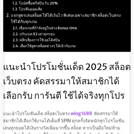
โบนัสซื้อฟรีสปิน รับ 20%
โปรคืนยอดเสีย
แจกสูตรเล่นสล็อต ให้ได้เงินไว พิเศษเฉพาะสมาชิก สล็อตเว็บตรง
ใช้ได้กับทุกเกม
เลือกเกมที่กำลังอยู่ในช่วง Bonus time
ปรับเบท X2 เท่าทุกรอบ
หลีกเลี่ยงการใช้ ออโต้สปิน
เลือกใช้สูตรสล็อตต่างๆ ให้เข้ากับเกม
แนะนำโปรโมชั่นเด็ด 2025 สล็อต
เว็บตรง คัดสรรมาให้สมาชิกได้
เลือกรับ การันตี ใช้ได้จริงทุกโปร
แนะนำโปรโมชั่นเด็ด สล็อตเว็บตรง
wing1688
คัดสรรมาให้
สมาชิกได้เลือกใช้งานได้เต็มที่ SPIN ทุกครั้งจัดหนักทุกโปรโมชั่น
เล่นทุกยอดได้เงินรางวัลเพิ่มมากขึ้น สล็อต หากเป็นมือใหม่ห้าม