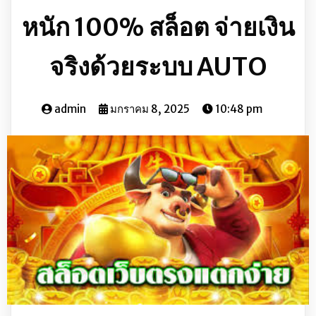
หนัก 100% สล็อต จ่ายเงิน
จริงด้วยระบบ AUTO
admin
มกราคม 8, 2025
10:48 pm