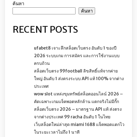
ค้นหา
ค้นหา
RECENT POSTS
ufabet8 เจาะลึกสล็อตเว็บตรง อันดับ 1 ของปี
2026 ระบบเกม การสมัคร และการใช้งานแบบ
ครบถ้วน
สล็อตเว็บตรง 99football ลิขสิทธิ์แท้จากค่าย
ใหญ่ อันดับ 1 ส่งตรงระบบ API แท้ 100% จากต่าง
ประเทศ
wow slot แหล่งขุมทรัพย์สล็อตออนไลน์ 2026 –
คัดเฉพาะเกมแจ็คพอตหลักล้าน แตกจริงไม่มีกั๊ก
สล็อตเว็บตรง 2026 – มาตรฐาน API แท้ ส่งตรง
จากต่างประเทศ 99 racha อันดับ 1 ในไทย
เว็บสล็อตใหม่ล่าสุด miami 1688 แจ็คพอตแตกไว
ในระยะเวลาไม่ถึง 1 นาที