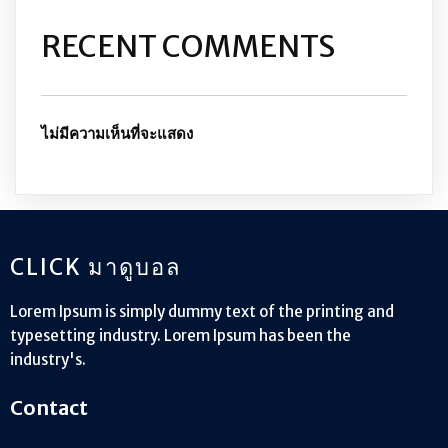
RECENT COMMENTS
ไม่มีความเห็นที่จะแสดง
CLICK มาดูบอล
Lorem Ipsum is simply dummy text of the printing and
typesetting industry. Lorem Ipsum has been the
industry's.
Contact