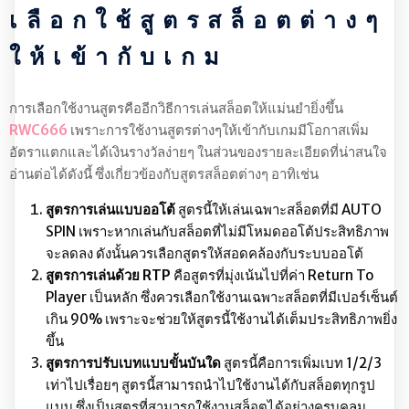
เลือกใช้สูตรสล็อตต่างๆ
ให้เข้ากับเกม
การเลือกใช้งานสูตรคืออีกวิธีการเล่นสล็อตให้แม่นยำยิ่งขึ้น
RWC666
เพราะการใช้งานสูตรต่างๆให้เข้ากับเกมมีโอกาสเพิ่ม
อัตราแตกและได้เงินรางวัลง่ายๆ ในส่วนของรายละเอียดที่น่าสนใจ
อ่านต่อได้ดังนี้ ซึ่งเกี่ยวข้องกับสูตรสล็อตต่างๆ อาทิเช่น
สูตรการเล่นแบบออโต้
สูตรนี้ให้เล่นเฉพาะสล็อตที่มี AUTO
SPIN เพราะหากเล่นกับสล็อตที่ไม่มีโหมดออโต้ประสิทธิภาพ
จะลดลง ดังนั้นควรเลือกสูตรให้สอดคล้องกับระบบออโต้
สูตรการเล่นด้วย RTP
คือสูตรที่มุ่งเน้นไปที่ค่า Return To
Player เป็นหลัก ซึ่งควรเลือกใช้งานเฉพาะสล็อตที่มีเปอร์เซ็นต์
เกิน 90% เพราะจะช่วยให้สูตรนี้ใช้งานได้เต็มประสิทธิภาพยิ่ง
ขึ้น
สูตรการปรับเบทแบบขั้นบันใด
สูตรนี้คือการเพิ่มเบท 1/2/3
เท่าไปเรื่อยๆ สูตรนี้สามารถนำไปใช้งานได้กับสล็อตทุกรูป
แบบ ซึ่งเป็นสูตรที่สามารถใช้งานสล็อตได้อย่างครบคลุม