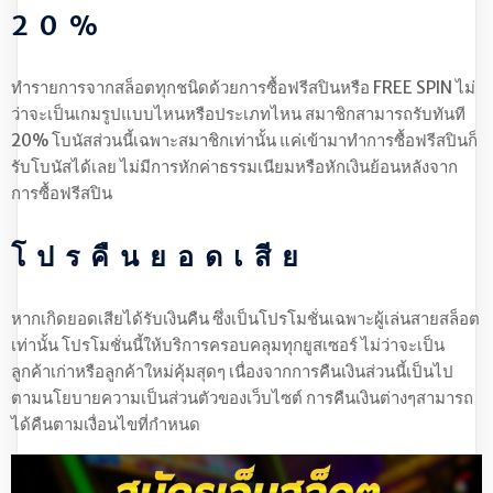
20%
ทำรายการจากสล็อตทุกชนิดด้วยการซื้อฟรีสปินหรือ FREE SPIN ไม่
ว่าจะเป็นเกมรูปแบบไหนหรือประเภทไหน สมาชิกสามารถรับทันที
20% โบนัสส่วนนี้เฉพาะสมาชิกเท่านั้น แค่เข้ามาทำการซื้อฟรีสปินก็
รับโบนัสได้เลย ไม่มีการหักค่าธรรมเนียมหรือหักเงินย้อนหลังจาก
การซื้อฟรีสปิน
โปรคืนยอดเสีย
หากเกิดยอดเสียได้รับเงินคืน ซึ่งเป็นโปรโมชั่นเฉพาะผู้เล่นสายสล็อต
เท่านั้น โปรโมชั่นนี้ให้บริการครอบคลุมทุกยูสเซอร์ ไม่ว่าจะเป็น
ลูกค้าเก่าหรือลูกค้าใหม่คุ้มสุดๆ เนื่องจากการคืนเงินส่วนนี้เป็นไป
ตามนโยบายความเป็นส่วนตัวของเว็บไซต์ การคืนเงินต่างๆสามารถ
ได้คืนตามเงื่อนไขที่กำหนด