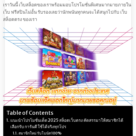
เราวันนี้ เว็บสล็อตของเราพร้อมมอบโปรโมชั่นพิเศษมากมายภายใน
เว็บ ฟรีสปินไม่อั้น รับรองเลยว่านักพนันทุกคนจะได้สนุกไปกับ เว็บ
สล็อตตรง ของเรา
Table of Contents
แนะนำโปรโมชั่นเด็ด 2025 สล็อตเว็บตรง คัดสรรมาให้สมาชิกได้
เลือกรับ การันตี ใช้ได้จริงทุกโปร
สมาขิกใหม่ รับโบนัส 100%