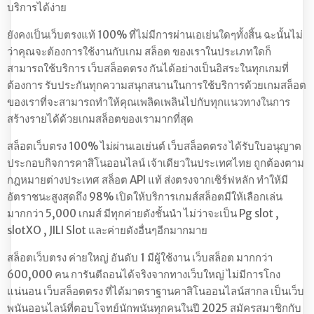
บริการได้ง่าย
ยังคงเป็นเว็บตรงแท้ 100% ที่ไม่มีการผ่านเอเย่นใดๆทั้งสิ้น ฉะนั้นไม่
ว่าคุณจะต้องการใช้งานกับเกม สล็อต ของเราในประเภทใดก็
สามารถใช้บริการ เว็บสล็อตตรง กันได้อย่างเป็นอิสระในทุกเกมที่
ต้องการ รับประกันทุกความสนุกสนานในการใช้บริการด้วยเกมสล็อต
ของเราที่จะสามารถทำให้คุณเพลิดเพลินไปกับทุกแนวทางในการ
สร้างรายได้ด้วยเกมสล็อตของเรามากที่สุด
สล็อตเว็บตรง 100% ไม่ผ่านเอเย่นต์ เว็บสล็อตตรง ได้รับใบอนุญาต
ประกอบกิจการคาสิโนออนไลน์ เจ้าเดียวในประเทศไทย ถูกต้องตาม
กฎหมายต่างประเทศ สล็อต API แท้ ส่งตรงจากเซิร์ฟหลัก ทำให้มี
อัตราชนะสูงสุดถึง 98% เปิดให้บริการเกมส์สล็อตมีให้เลือกเล่น
มากกว่า 5,000 เกมส์ มีทุกค่ายดังชั้นนำ ไม่ว่าจะเป็น Pg slot ,
slotXO , JILI Slot และค่ายดังอื่นๆอีกมากมาย
สล็อตเว็บตรง ค่ายใหญ่ อันดับ 1 มีผู้ใช้งาน เว็บสล็อต มากกว่า
600,000 คน การันตีถอนได้จริงจากทางเว็บใหญ่ ไม่มีการโกง
แน่นอน เว็บสล็อตตรง ที่ได้มาตราฐานคาสิโนออนไลน์สากล เป็นเว็บ
พนันออนไลน์ที่ตอบโจทย์นักพนันทุกคนในปี 2025 สมัครสมาชิกกับ