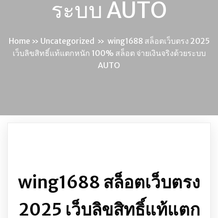
ระบบ AUTO
Home
»
Uncategorized
»
wing1688 สล็อตเว็บตรง 2025
เว็บลิขสิทธิ์แท้แตกหนัก 100% สล็อต จ่ายเงินจริงด้วยระบบ
AUTO
wing1688 สล็อตเว็บตรง
2025 เว็บลิขสิทธิ์แท้แตก