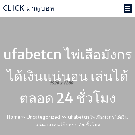
CLICK มาดูบอล
ufabetcn ไพ่เสือมังกร
ได้เงินแน่นอน เล่นได้
ตลอด 24 ชั่วโมง
Home
»
Uncategorized
»
ufabetcn ไพ่เสือมังกร ได้เงิน
แน่นอน เล่นได้ตลอด 24 ชั่วโมง