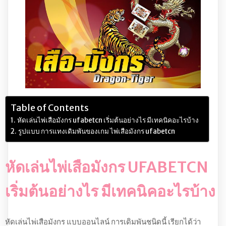
Table of Contents
หัดเล่นไพ่เสือมังกร ufabetcn เริ่มต้นอย่างไร มีเทคนิคอะไรบ้าง
รูปแบบ การแทงเดิมพันของเกม ไพ่เสือมังกร ufabetcn
หัดเล่นไพ่เสือมังกร UFABETCN
เริ่มต้นอย่างไร มีเทคนิคอะไรบ้าง
หัดเล่นไพ่เสือมังกร แบบออนไลน์ การเดิมพันชนิดนี้ เรียกได้ว่า