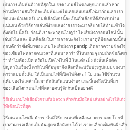
เป็นการเดิมพันที่ง่ายที่สุดในบรรดาเกมส์ไพ่ของทุกแบบแล้ว หาก
ท่านมีความสนใจที่จะเดิมพัน แต่ไม่เคยเล่นเกมส์ไพ่มาก่อนเลย เรา
ขอแนะนำเลยครับเกมส์เสือมังกรนี้จะเป็นตัวเลือกที่ดีสำหรับท่าน
แน่นอน ด้วยวิธีการเล่นที่ง่ายแสนง่าย เราจะมาอธิบายให้ท่านเข้าใจ
ดังต่อไปนี้ครับ ก่อนที่เราจะพาคุณไปดูว่า ไพ่เสือมังกรออนไลน์ นั้น
เล่นยังไง และ มีเคล็ดลับในการเอาชนะยังไง เรามาดูที่มีของเกมนี้กัน
ก่อนดีกว่า ซึ่งที่มาของ เกม ไพ่เสือมังกร pantip เกิดจากความข้องใจ
ของเซียนไพ่หลายคนเวลาที่เล่นบาคาร่า ที่ในหลายๆ เกมเกิดข้อกังขา
ว่า ทำไมต้องเปิด หรือไม่เปิดไพ่ใบที่ 3 ในแต่ละฝั่ง ดังนั้นเพื่อตัด
ปัญหาในเรื่องนี้ คาสิโนที่กัมพูชาจึงเลือกที่จะปรับปรุงรูปแบบของบา
คาร่าแบบดั้งเดิม ให้เป็นเกมไพ่ที่เปิดไพ่ฝั่งละ 1 ใบ และ ใช้จำนวน
แต้มของไพ่เหล่านั้น มาตัดสินกันแบบง่ายๆ และนี่เองถึงเป็นที่มา
ของ เสือมังกร เกมไพ่ที่หลายคนรู้จักกันเป็นอย่างดี
วิธีเล่น เกมไพ่เสือมังกร ufabetcn
สำหรับมือใหม่ เล่นอย่างไรให้เก่ง
ให้เซียนไวที่สุด
วิธีเล่น เกมไพ่เสือมังกร นั้นมีวิธีการเล่นที่เหมือนบาคาร่าเลย โดยที่
เราสามารถเลือกเดิมพัน สูตรเสือมังกร ได้ว่าเราจะเลือกเดิมพันฝั่งเสือ