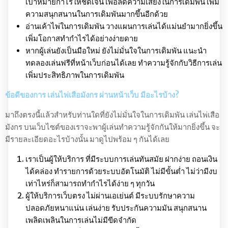
เป้าหมายกำไรให้ชัดเจน เพื่อลดความเสี่ยงในการเดิมพัน เพิ่ม
ความสนุกสนานในการเดิมพันมากขึ้นอีกด้วย
อ่านเค้าไพ่ในการเดิมพัน วางแผนการเล่นได้แม่นยำมากยิ่งขึ้น
เพิ่มโอกาสทำกำไรได้อย่างง่ายดาย
หากผู้เล่นยังเป็นมือใหม่ ยังไม่มั่นใจในการเดิมพัน แนะนำ
ทดลองเล่นฟรีที่หน้าเว็บก่อนได้เลย ทำความรู้จักกับวิธีการเล่น
เพิ่มประสิทธิภาพในการเดิมพัน
ข้อดีของการ เล่นไพ่เสือมังกร ผ่านหน้าเว็บ มีอะไรบ้าง?
มาถึงตรงนี้แล้วสำหรับท่านใดที่ยังไม่มั่นใจในการเดิมพัน เล่นไพ่เสือ
มังกร บนเว็บไซต์ของเราจะพาผู้เล่นทำความรู้จักกันให้มากยิ่งขึ้น จะ
มีรายละเอียดอะไรบ้างนั้น มาดูไปพร้อม ๆ กันได้เลย
เราเป็นผู้ให้บริการ ที่มีระบบการเล่นทันสมัย ฝากง่าย ถอนเงิน
ได้คล่อง ทำรายการด้วยระบบอัตโนมัติ ไม่มีขั้นต่ำ ไม่ว่ามีงบ
เท่าไหร่ก็สามารถทำกำไรได้ง่าย ๆ ทุกวัน
ผู้ให้บริการเว็บตรง ไม่ผ่านเอเย่นต์ มีระบบรักษาความ
ปลอดภัยหนาแน่น เล่นง่าย รับประกันความมัน สนุกสนาน
เพลิดเพลินในการเล่นไม่มีขีดจำกัด