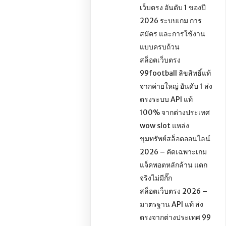
เว็บตรง อันดับ 1 ของปี
2026 ระบบเกม การ
สมัคร และการใช้งาน
แบบครบถ้วน
สล็อตเว็บตรง
99football ลิขสิทธิ์แท้
จากค่ายใหญ่ อันดับ 1 ส่ง
ตรงระบบ API แท้
100% จากต่างประเทศ
wow slot แหล่ง
ขุมทรัพย์สล็อตออนไลน์
2026 – คัดเฉพาะเกม
แจ็คพอตหลักล้าน แตก
จริงไม่มีกั๊ก
สล็อตเว็บตรง 2026 –
มาตรฐาน API แท้ ส่ง
ตรงจากต่างประเทศ 99