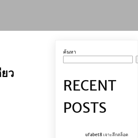
ค้นหา
ียว
RECENT
POSTS
ufabet8 เจาะลึกสล็อต