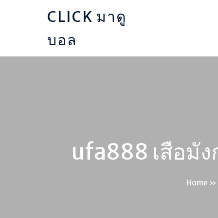
CLICK มาดู
บอล
ufa888 เสือมัง
Home
»