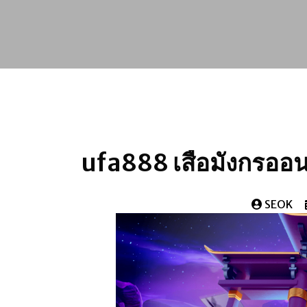
ufa888 เสือมังกรออนไ
SEOK