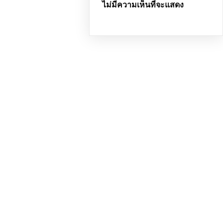
ไม่มีความเห็นที่จะแสดง