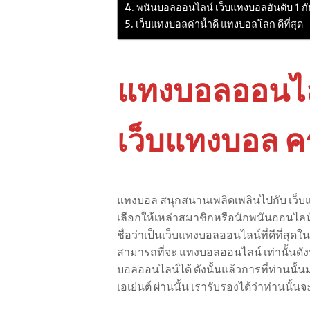
พนันบอลออนไลน์ เว็บแทงบอลอันดับ 1 ก
เว็บแทงบอลค่าน้ำดี แทงบอลโลก ดีที่สุด
แทงบอลออนไ
เว็บแทงบอล ค
แทงบอล สนุกสนานเพลิดเพลินไปกับ เว็
เลือกให้เหล่าสมาชิกหรือนักพนันออนไลน์
ชื่อว่าเป็นเว็บแทงบอลออนไลน์ที่ดีที่สุ
สามารถที่จะ แทงบอลออนไลน์ เท่านั้นดังน
บอลออนไลน์ได้ ดังนั้นแล้วการที่ท่านน
เอเย่นต์ ผ่านนั้น เรารับรองได้ว่าท่านนั้