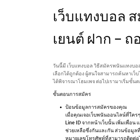
เว็บแทงบอล สม
เยนต์ ฝาก - ถ
วันนี้มี เว็บแทงบอล วิธีสมัครพนันแทงบอ
เลือกได้ถูกต้อง ผู้สนใจสามารถค้นหาเว็บ
ได้พิจารณาโฮมเพจ ต่อไปเรามาเริ่มขั้
ขั้นตอนการสมัคร
ป้อนข้อมูลการสมัครของคุณ
เมื่อคุณเจอเว็บพนันออนไลน์ที่ใครๆ
Line ID จากหน้าเว็บนั้น เพิ่มเพื่อ
ช่วยเหลือซึ่งกันและกัน ส่วนข้อมูล
หมายเลขโทรศัพท์ที่สามารถติดต่อไ