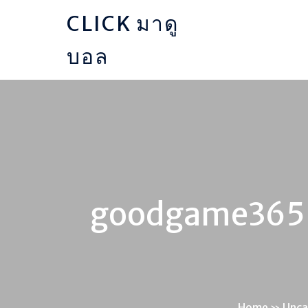
CLICK มาดู
บอล
goodgame365 แท
Home
»
Unca