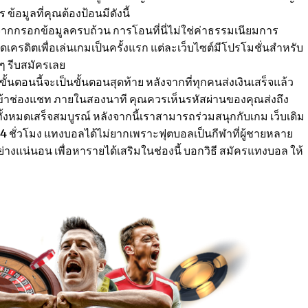
้อมูลที่คุณต้องป้อนมีดังนี้
ลังจากกรอกข้อมูลครบถ้วน การโอนที่นี่ไม่ใช่ค่าธรรมเนียมการ
เครดิตเพื่อเล่นเกมเป็นครั้งแรก แต่ละเว็บไซต์มีโปรโมชั่นสำหรับ
ๆ รีบสมัครเลย
 ขั้นตอนนี้จะเป็นขั้นตอนสุดท้าย หลังจากที่ทุกคนส่งเงินเสร็จแล้ว
้าช่องแชท ภายในสองนาที คุณควรเห็นรหัสผ่านของคุณส่งถึง
งหมดเสร็จสมบูรณ์ หลังจากนี้เราสามารถร่วมสนุกกับเกม เว็บเดิม
 ชั่วโมง แทงบอลได้ไม่ยากเพราะฟุตบอลเป็นกีฬาที่ผู้ชายหลาย
อย่างแน่นอน เพื่อหารายได้เสริมในช่องนี้ บอกวิธี สมัครแทงบอล ให้