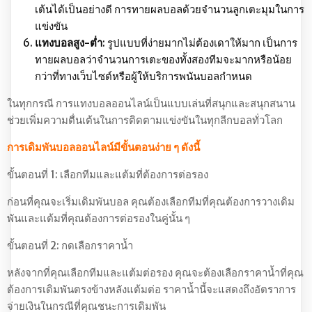
เต้นได้เป็นอย่างดี การทายผลบอลด้วยจำนวนลูกเตะมุมในการ
แข่งขัน
แทงบอลสูง-ต่ำ
: รูปแบบที่ง่ายมากไม่ต้องเดาให้มาก เป็นการ
ทายผลบอลว่าจำนวนการเตะของทั้งสองทีมจะมากหรือน้อย
กว่าที่ทางเว็บไซต์หรือผู้ให้บริการพนันบอลกำหนด
ในทุกกรณี การแทงบอลออนไลน์เป็นแบบเล่นที่สนุกและสนุกสนาน
ช่วยเพิ่มความตื่นเต้นในการติดตามแข่งขันในทุกลีกบอลทั่วโลก
การเดิมพันบอลออนไลน์มีขั้นตอนง่าย ๆ ดังนี้
ขั้นตอนที่ 1: เลือกทีมและแต้มที่ต้องการต่อรอง
ก่อนที่คุณจะเริ่มเดิมพันบอล คุณต้องเลือกทีมที่คุณต้องการวางเดิม
พันและแต้มที่คุณต้องการต่อรองในคู่นั้น ๆ
ขั้นตอนที่ 2: กดเลือกราคาน้ำ
หลังจากที่คุณเลือกทีมและแต้มต่อรอง คุณจะต้องเลือกราคาน้ำที่คุณ
ต้องการเดิมพันตรงข้างหลังแต้มต่อ ราคาน้ำนี้จะแสดงถึงอัตราการ
จ่ายเงินในกรณีที่คุณชนะการเดิมพัน