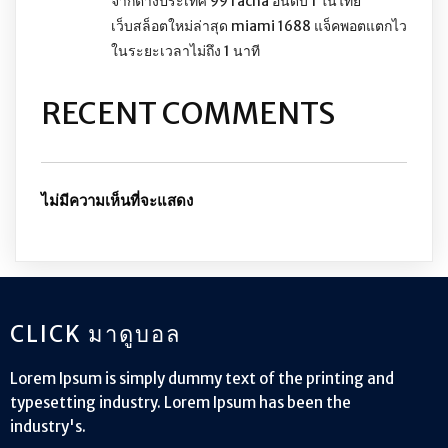
จากต่างประเทศ 99 racha อันดับ 1 ในไทย
เว็บสล็อตใหม่ล่าสุด miami 1688 แจ็คพอตแตกไว
ในระยะเวลาไม่ถึง 1 นาที
RECENT COMMENTS
ไม่มีความเห็นที่จะแสดง
CLICK มาดูบอล
Lorem Ipsum is simply dummy text of the printing and
typesetting industry. Lorem Ipsum has been the
industry's.