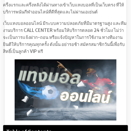
ครึ่งแรกและครึ่งหลังได้ผ่านทางเข้าเว็บแทงบอลที่เป็นเว็บตรง ที่ให้
บริการพนันกีฬาออนไลน์ที่ดีที่สุดและไม่ผ่านเอเย่นต์
เว็บแทงบอลออนไลน์ มีระบบความปลอดภัยที่มีมาตรฐานสูง และทีม
งานบริการ CALL CENTER พร้อมให้บริการตลอด 24 ชั่วโมง ไม่ว่า
จะเป็นการแจ้งฝาก-ถอน หรือแจ้งปัญหาในการใช้งาน ทางทีมงาน
ยินดีให้บริการคุณทุกครั้ง ดังนั้น อย่ารอช้า สมัครสมาชิกวันนี้เพื่อรับ
สิทธิ์เป็นลูกค้า VIP ฟรี