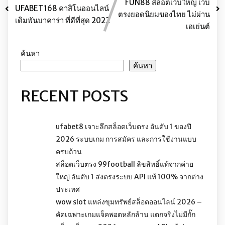
FUN88 สล็อตเว็บใหญ่ เว็บ
UFABET168 คาสิโนออนไลน์
ตรงยอดนิยมของไทย ไม่ผ่าน
เดิมพันบาคาร่า ที่ดีที่สุด 2022
เอเย่นต์
ค้นหา
ค้นหา
RECENT POSTS
ufabet8 เจาะลึกสล็อตเว็บตรง อันดับ 1 ของปี
2026 ระบบเกม การสมัคร และการใช้งานแบบ
ครบถ้วน
สล็อตเว็บตรง 99football ลิขสิทธิ์แท้จากค่าย
ใหญ่ อันดับ 1 ส่งตรงระบบ API แท้ 100% จากต่าง
ประเทศ
wow slot แหล่งขุมทรัพย์สล็อตออนไลน์ 2026 –
คัดเฉพาะเกมแจ็คพอตหลักล้าน แตกจริงไม่มีกั๊ก