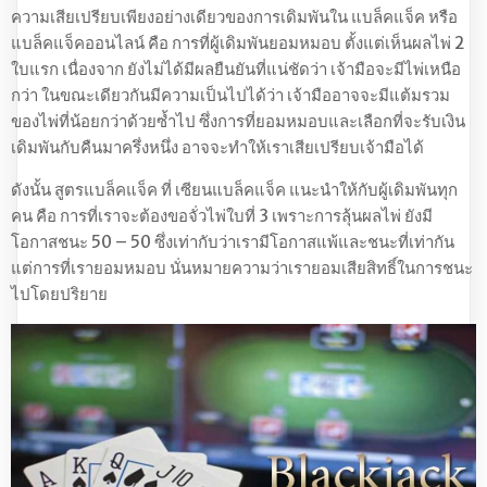
ความเสียเปรียบเพียงอย่างเดียวของการเดิมพันใน แบล็คแจ็ค หรือ
แบล็คแจ็คออนไลน์ คือ การที่ผู้เดิมพันยอมหมอบ ตั้งแต่เห็นผลไพ่ 2
ใบแรก เนื่องจาก ยังไม่ได้มีผลยืนยันที่แน่ชัดว่า เจ้ามือจะมีไพ่เหนือ
กว่า ในขณะเดียวกันมีความเป็นไปได้ว่า เจ้ามืออาจจะมีแต้มรวม
ของไพ่ที่น้อยกว่าด้วยซ้ำไป ซึ่งการที่ยอมหมอบและเลือกที่จะรับเงิน
เดิมพันกับคืนมาครึ่งหนึ่ง อาจจะทำให้เราเสียเปรียบเจ้ามือได้
ดังนั้น สูตรแบล็คแจ็ค ที่ เซียนแบล็คแจ็ค แนะนำให้กับผู้เดิมพันทุก
คน คือ การที่เราจะต้องขอจั่วไพ่ใบที่ 3 เพราะการลุ้นผลไพ่ ยังมี
โอกาสชนะ 50 – 50 ซึ่งเท่ากับว่าเรามีโอกาสแพ้และชนะที่เท่ากัน
แต่การที่เรายอมหมอบ นั่นหมายความว่าเรายอมเสียสิทธิ์ในการชนะ
ไปโดยปริยาย