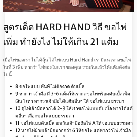
สูตรเด็ด HARD HAND วิธี ขอไพ่
เพิ่ม ทำยังไง ไม่ให้เกิน 21 แต้ม
เมื่อไพ่ของเรา ไม่ได้ลุ้น ได้ไพ่แบบ Hard Hand เรามีแนวทางขอไพ่
ใบที่ 3 เพิ่ม หากว่า ไพ่สองใบแรก ของคุณ รวมกันแล้วได้แต้มดังต่อ
ไปนี้
8 ขอไพ่แบบ ทันที ไม่ต้องกด ดับเบิ้ล
9 หากว่า เจ้ามือ มี 3-6 แต้มให้เรากดขอไพ่พร้อมดับเบิ้ลเพิ่ม
เงิน 1 เท่า หากว่าเจ้ามือได้แต้มอื่นๆ ให้ ขอไพ่แบบ ธรรมา
10 ดูไพ่เจ้ามือหากได้ 2-9 ให้เราขอไพ่แบบดับเบิ้ล หากได้แต้
มอื่นๆ เลือกขอไพ่แบบธรรมดา
11 ขอไพ่แบบดับเบิ้ล ยกเว้นเจ้ามือถือไพ่ A ให้ขอแบบธรรมดา
12 หากไพ่ฝ่ายเจ้ามือมากกว่า 6 ให้ขอไพ่ แต่หากว่าไพ่เจ้ามือ