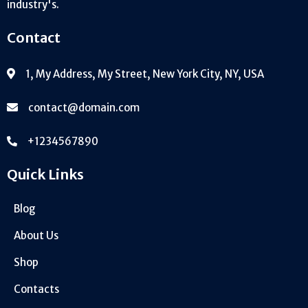
industry's.
Contact
1, My Address, My Street, New York City, NY, USA
contact@domain.com
+1234567890
Quick Links
Blog
About Us
Shop
Contacts