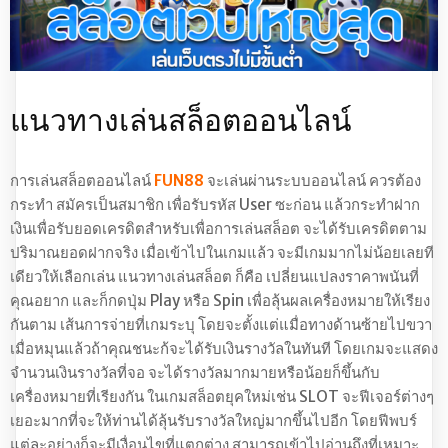
แนวทางเล่นสล็อตออนไลน์
การเล่นสล็อตออนไลน์
FUN88
จะเล่นผ่านระบบออนไลน์ ควรต้อง
กระทำ สมัครเป็นสมาชิก เพื่อรับรหัส User ซะก่อน แล้วกระทำฝาก
เงินเพื่อรับยอดเครดิตสำหรับเพื่อการเล่นสล็อต จะได้รับเครดิตตาม
ปริมาณยอดฝากจริง เมื่อเข้าไปในเกมแล้ว จะมีเกมมากไม่น้อยเลยที
เดียวให้เลือกเล่น แนวทางเล่นสล็อต ก็คือ เปลี่ยนแปลงราคาพนันที่
คุณอยาก และก็กดปุ่ม Play หรือ Spin เพื่อลุ้นผลเครื่องหมายให้เรียง
กันตาม เส้นการจ่ายที่เกมระบุ โดยจะตั้งแต่แมื่อทางด้านซ้ายไปขวา
เมื่อหมุนแล้วถ้าคุณชนะก้จะได้รับเงินรางวัลในทันที โดยเกมจะแสดง
จำนวนเงินรางวัลที่จอ จะได้รางวัลมากมายหรือน้อยก็ขึ้นกับ
เครื่องหมายที่เรียงกัน ในเกมสล็อตยุคใหม่เช่น SLOT จะฟีเจอร์ต่างๆ
เยอะมากที่จะให้ท่านได้ลุ้นรับรางวัลใหญ่มากขึ้นไปอีก โดยฟีพบร์
แต่ละอย่างก็จะมีเงื่อนไขที่แตกต่าง สามารถเข้าไปอ่านถึงที่เหมาะ