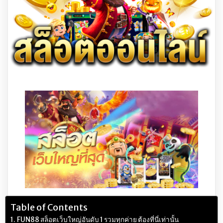
Table of Contents
FUN88 สล็อตเว็บใหญ่อันดับ 1 รวมทุกค่าย ต้องที่นี่เท่านั้น