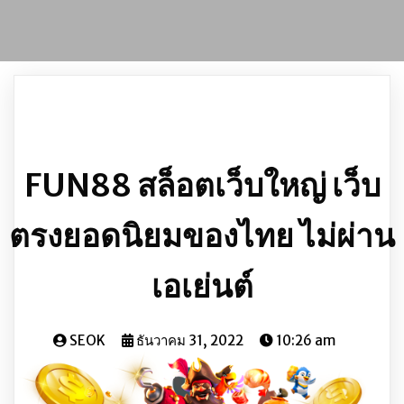
FUN88 สล็อตเว็บใหญ่ เว็บ
ตรงยอดนิยมของไทย ไม่ผ่าน
เอเย่นต์
SEOK
ธันวาคม 31, 2022
10:26 am