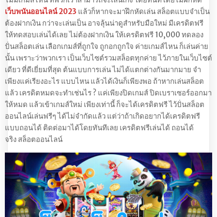
เว็บพนันออนไลน์ 2023
แล้วก็หากจะมาฝึกหัดเล่น สล็อตแบบจำเป็น
ต้องฝากเงิน กว่าจะเล่นเป็น อาจลุ้นน่าดูสำหรับมือใหม่ มีเครดิตฟรี
ให้ทดสอบเล่นได้เลย ไม่ต้องฝากเงิน ให้เครดิตฟรี 10,000 ทดลอง
ปั่นสล็อตเล่น เลือกเกมส์ที่ถูกใจ ถูกอกถูกใจ ค่ายเกมส์ไหน ก็เล่นค่าย
นั้น เพราะว่าพวกเรา เป็นเว็บไซต์รวมสล็อตทุกค่าย ไว้ภายในเว็บไซต์
เดียว ที่ดีเยี่ยมที่สุด ต้นแบบการเล่น ไม่ได้แตกต่างกันมากมาย จำ
เพียงแค่เรียงอะไร แบบไหน แล้วได้เงินก็เพียงพอ ถ้าหากเล่นสล็อต
แล้ว เครดิตหมดจะทำเช่นไร ? แค่เพียงปิดเกมส์ ปิดเบราเซอร์ออกมา
ให้หมด แล้วเข้าเกมส์ใหม่ เพียงเท่านี้ ก็จะได้เครดิตฟรี ไว้ปั่นสล็อต
ออนไลน์เล่นฟรีๆ ได้ไม่จำกัดแล้ว แต่ว่าถ้าเกิดอยากได้เครดิตฟรี
แบบถอนได้ ติดต่อมาได้โดยทันทีเลย เครดิตฟรีเล่นได้ ถอนได้
จริง สล็อตออนไลน์