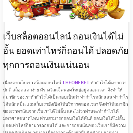
เว็บสล็อตออนไลน์ ถอนเงินได้ไม่
อั้น ยอดเท่าไหร่ก็ถอนได้ ปลอดภัย
ทุกการถอนเงินแน่นอน
เนื่องจากเว็บเรา สล็อตออนไลน์
THEONEBET
ทำกำไรได้มากกว่า
ปกติ สล็อตแตกง่าย มีรางวัลแจ็คพอตใหญ่อยู่ตลอดเวลา จึงทำให้
สมาชิกของเราทำกำไรได้เป็นกอบเป็นกำ ทำกำไรหลักแสน ทำกำไร
ได้หลักหมื่น แถมเว็บเรายังเปิดให้บริการตลอดเวลา จึงทำให้สมาชิก
ของเราหาเงินจากเว็บเราได้ไม่อั้น และไม่ว่าท่านจะทำกำไรได้
มหาศาลขนาดไหน ท่านสามารถถอนเงินได้ทันที ถอนเงินได้ไม่อั้น
ยอดเท่าไหร่ก็สามารถถอนได้ และการถอนเงินของเว็บเราก็มีความ
ปลอดภัยเป็นอย่างมาก เนื่องจากจะต้องทำยืนยันตัวตนจากท่าน