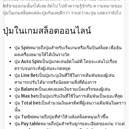
Info ของเกมนั้นๆได้เลย ถัดไป ไปทำความรู้จักกับ ความหมายของ
ปุ่มในเกมสล็อตแต่ละปุ่มกันเลยดีกว่า ว่าแต่ว่าละปุ่ม แสดงว่ายังไง
ปุ่มในเกมสล็อตออนไลน์
ปุ่ม Spinหมายถึงปุ่มสำหรับเริ่มเกมหรือเริ่มปั่นสล็อต เพื่อลุ้น
ผลเครื่องหมายให้ได้เงินรางวัล
ปุ่ม Auto Spinเป็นปุ่มกดเล่นอัตโนมัติ โดยจะเล่นไปเรื่อย
ตราบจนกระทั่งผู้เล่นจะกดหยุด
ปุ่ม Line Betเป็นปุ่มระบุเงินที่ใช้ในการเดิมพันของผู้เล่น
สามารถปรับได้มากหรือน้อยตามสิ่งที่ต้องการ
ปุ่ม Balanceเป็นแสดงยอดเงินรวมเบ็ดเสร็จของผู้เล่น
ปุ่ม Max betเป็นปุ่มปรับเงินที่ใช้ในการเดิมพันเป็นเยอะที่สุด
ปุ่ม Total betเป็นจำนวนเงินเครดิตที่ผู้เล่นวางเดิมพันในคราว
นั้น
ปุ่ม Turboหมายถึงปุ่มที่ทำให้วงล้อสล็อตหมุนเร็วขึ้น
ปุ่ม Pay tableหมายถึงปุ่มสำหรับดูกรยละเอียดของเกม ว่าแต่