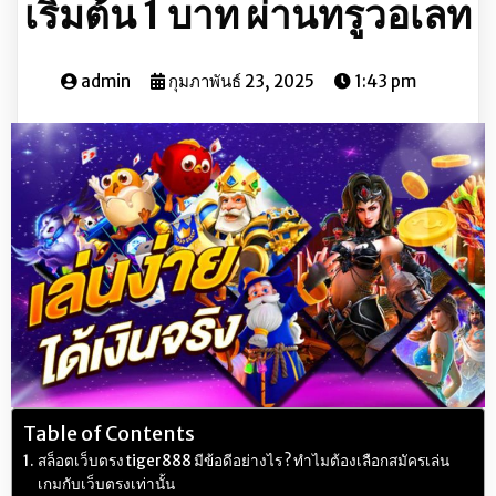
เริ่มต้น 1 บาท ผ่านทรูวอเลท
admin
กุมภาพันธ์ 23, 2025
1:43 pm
Table of Contents
สล็อตเว็บตรง tiger888 มีข้อดีอย่างไร ? ทำไมต้องเลือกสมัครเล่น
เกมกับเว็บตรงเท่านั้น