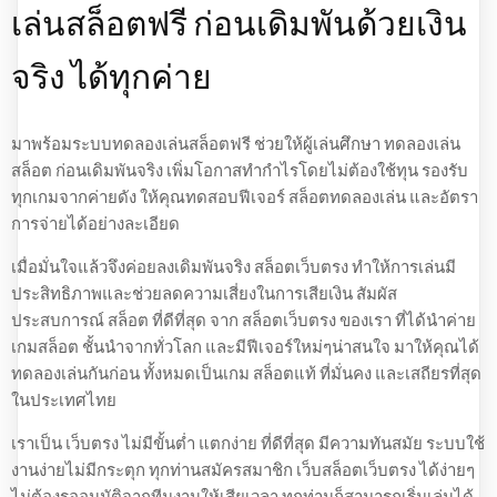
เล่นสล็อตฟรี ก่อนเดิมพันด้วยเงิน
จริง ได้ทุกค่าย
มาพร้อมระบบทดลองเล่นสล็อตฟรี ช่วยให้ผู้เล่นศึกษา ทดลองเล่น
สล็อต ก่อนเดิมพันจริง เพิ่มโอกาสทำกำไรโดยไม่ต้องใช้ทุน รองรับ
ทุกเกมจากค่ายดัง ให้คุณทดสอบฟีเจอร์ สล็อตทดลองเล่น และอัตรา
การจ่ายได้อย่างละเอียด
เมื่อมั่นใจแล้วจึงค่อยลงเดิมพันจริง สล็อตเว็บตรง ทำให้การเล่นมี
ประสิทธิภาพและช่วยลดความเสี่ยงในการเสียเงิน สัมผัส
ประสบการณ์ สล็อต ที่ดีที่สุด จาก สล็อตเว็บตรง ของเรา ที่ได้นำค่าย
เกมสล็อต ชั้นนำจากทั่วโลก และมีฟีเจอร์ใหม่ๆน่าสนใจ มาให้คุณได้
ทดลองเล่นกันก่อน ทั้งหมดเป็นเกม สล็อตแท้ ที่มั่นคง และเสถียรที่สุด
ในประเทศไทย
เราเป็น เว็บตรง ไม่มีขั้นต่ำ แตกง่าย ที่ดีที่สุด มีความทันสมัย ระบบใช้
งานง่ายไม่มีกระตุก ทุกท่านสมัครสมาชิก เว็บสล็อตเว็บตรง ได้ง่ายๆ
ไม่ต้องรออนุมัติจากทีมงานให้เสียเวลา ทุกท่านก็สามารถเริ่มเล่นได้