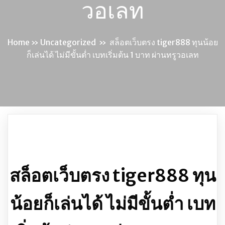
วอเลท
Home
»
Uncategorized
»
สล็อตเว็บตรง tiger888 ทุนน้อย
ก็เล่นได้ ไม่มีขั้นต่ำ เบทเริ่มต้น 1 บาท ผ่านทรูวอเลท
สล็อตเว็บตรง tiger888 ทุน
น้อยก็เล่นได้ ไม่มีขั้นต่ำ เบท