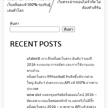
เว็บตรง ฝากถอนไม่จำกัด ไม่
เว็บสล็อตแท้ 100% รองรับผู้
ต้องทำเทิร์น
เล่นทั่วโลก
ค้นหา
ค้นหา
RECENT POSTS
ufabet8 เจาะลึกสล็อตเว็บตรง อันดับ 1 ของปี
2026 ระบบเกม การสมัคร และการใช้งานแบบ
ครบถ้วน
สล็อตเว็บตรง 99football ลิขสิทธิ์แท้จากค่าย
ใหญ่ อันดับ 1 ส่งตรงระบบ API แท้ 100% จากต่าง
ประเทศ
wow slot แหล่งขุมทรัพย์สล็อตออนไลน์ 2026 –
คัดเฉพาะเกมแจ็คพอตหลักล้าน แตกจริงไม่มีกั๊ก
สล็อตเว็บตรง 2026 – มาตรฐาน API แท้ ส่งตรง