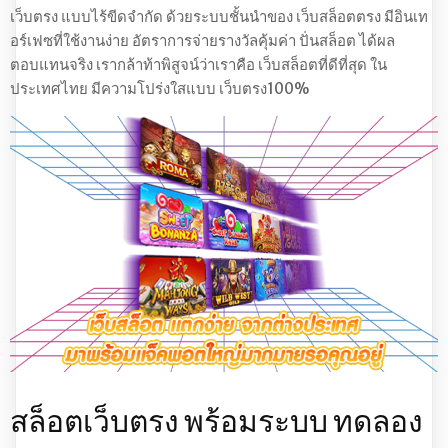
เว็บตรง แบบไร้ขีดจำกัด ด้วยระบบชั้นนำของ เว็บสล็อตตรง มีอินเท
อร์เฟซที่ใช้งานง่าย อัตราการจ่ายรางวัลคุ้มค่า ปั่นสล็อต ได้ผล
ตอบแทนจริง เรากล้าท้าพิสูจน์ว่าเราคือ เว็บสล็อตที่ดีที่สุด ใน
ประเทศไทย มีความโปร่งใสแบบ เว็บตรง100%
สล็อตเว็บตรง พร้อมระบบ ทดลอง