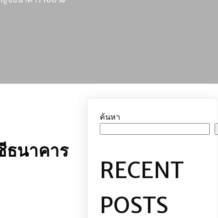
ค้นหา
ญชีธนาคาร
RECENT
POSTS