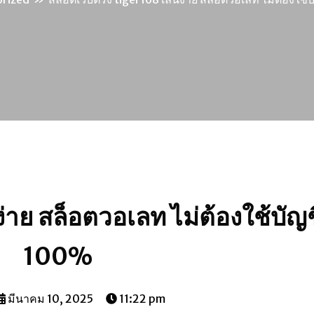
ง่าย สล็อตวอเลท ไม่ต้องใช้บั
100%
มีนาคม 10, 2025
11:22 pm