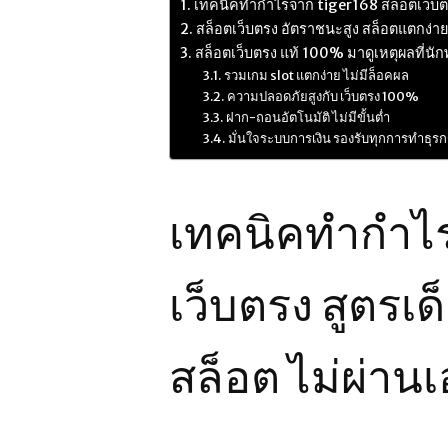
เทคนิคทำกำไรจาก tiger168 สล็อตเว็บตรง ส
สล็อตเว็บตรง อัตราชนะสูง สล็อตแตกง่ายก
สล็อตเว็บตรง แท้ 100% มาดูเหตุผลที่นักพ
รวมเกม slot แตกง่าย ไม่มีล็อคผล
ความปลอดภัยสูงกับ เว็บตรง 100%
ฝาก-ถอนอัตโนมัติ ไม่มีขั้นต่ำ
มั่นใจระบบการเงิน รองรับทุกการทำธุร
เทคนิคทำกำไ
เว็บตรง สูตรเด็
สล็อต ไม่ผ่านเ