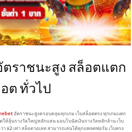
อัตราชนะสูง สล็อตแตก
็อต ทั่วไป
nebet
อัตราชนะสูงครอบคลุมทุกเกม เว็บสล็อตตรง ทุกเกมแตก
ิดให้ลุ้นรางวัลใหญ่หลักแสน มอบโบนัสเงินรางวัลหลักล้าน เว็บ
ยกว่า x2 เท่า สล็อตวอเลท สามารถเล่นได้ทุกแพลตฟอร์ม เว็บตรง