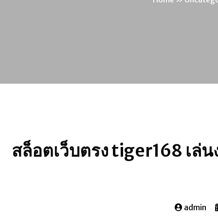
สล็อตเว็บตรง tiger168 เล่น
admin