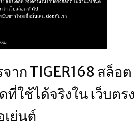
ูตรเด็ดที่ใช้ได้จริงใน เว็บตรงสล็อต ไม่ผ่านเอเย่นต์
ว่า เว็บสล็อต ทั่วไป
นันชาวไทยเชื่อมั่นเล่น slot กับเรา
กรรม
รจาก TIGER168 สล็อต
ดที่ใช้ได้จริงใน เว็บตรง
อเย่นต์