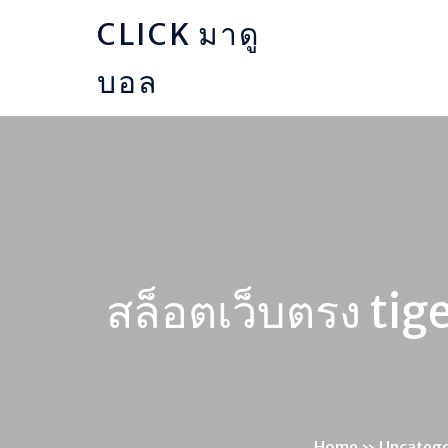
CLICK มาดู
บอล
สล็อตเว็บตรง tige
Home
»
Uncatego