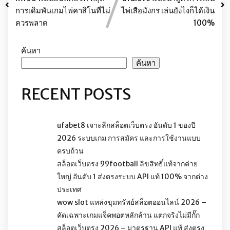
การเดิมพันเกมไพ่คาสิโนที่ไม่
ไพ่เสือมังกร เล่นยังไงก็ได้เงิน
ควรพลาด
100%
ค้นหา
ค้นหา
RECENT POSTS
ufabet8 เจาะลึกสล็อตเว็บตรง อันดับ 1 ของปี
2026 ระบบเกม การสมัคร และการใช้งานแบบ
ครบถ้วน
สล็อตเว็บตรง 99football ลิขสิทธิ์แท้จากค่าย
ใหญ่ อันดับ 1 ส่งตรงระบบ API แท้ 100% จากต่าง
ประเทศ
wow slot แหล่งขุมทรัพย์สล็อตออนไลน์ 2026 –
คัดเฉพาะเกมแจ็คพอตหลักล้าน แตกจริงไม่มีกั๊ก
สล็อตเว็บตรง 2026 – มาตรฐาน API แท้ ส่งตรง