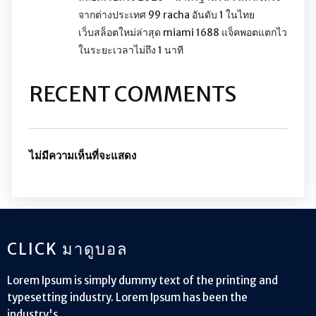
จากต่างประเทศ 99 racha อันดับ 1 ในไทย
เว็บสล็อตใหม่ล่าสุด miami 1688 แจ็คพอตแตกไว
ในระยะเวลาไม่ถึง 1 นาที
RECENT COMMENTS
ไม่มีความเห็นที่จะแสดง
CLICK มาดูบอล
Lorem Ipsum is simply dummy text of the printing and
typesetting industry. Lorem Ipsum has been the
industry's.