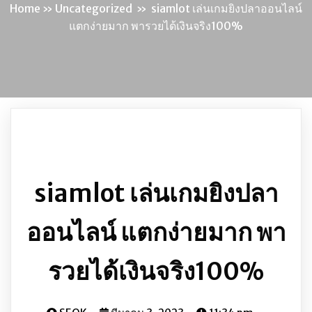
Home
»
Uncategorized
»
siamlot เล่นเกมยิงปลาออนไลน์
แตกง่ายมาก พารวยได้เงินจริง100%
siamlot เล่นเกมยิงปลา
ออนไลน์ แตกง่ายมาก พา
รวยได้เงินจริง100%