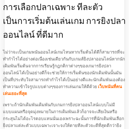
การเลือกปลาเฉพาะ ทีละตัว
เป็นการเริ่มต้นเล่นเกม การยิงปลา
ออนไลน์ ที่ดีมาก
ไม่ว่าจะเป็นเกมพนันออนไลน์เกมไหนหากเริ่มต้นได้ดีก็สามารถที่จะ
ทำกำไรได้อย่างต่อเนื่องเช่นเดียวกันกับเกมส์ยิงปลาออนไลน์หากนัก
เดิมพันเริ่มต้นจากการเรียนรู้กฎกติกาต่างๆของเกมารยิงปลา
ออนไลน์ ได้เป็นอย่างดีก็จะช่วยให้การเริ่มต้นของนักเดิมพันนั้นมัน
เป็นที่ประทับใจสามารถทำกำไรได้เป็นอย่างดีและนักเดิมพันเองต้อง
ทำความเข้าใจรูปแบบต่างๆของการเล่นเกมให้ดีด้วย
เว็บพนันที่คน
เล่นเยอะที่สุด
เพราะถ้านักเดิมพันเดิมพันกับเกมการยิงปลาออนไลน์แบบไม่มี
แบบแผนหรือจุดมุ่งหมายในการเดิมพันแล้วก็อาจจะเสียเงินหรือ
กระสุนไม่ได้อะไรตอบแทนนั่นเองเพราะฉะนั้นการที่นักเดิมพันเลือก
ยิงปลาแต่ละตัวแบบเฉพาะเจาะจงให้ตายทีละตัวจะดีที่สุดดีกว่ายิง