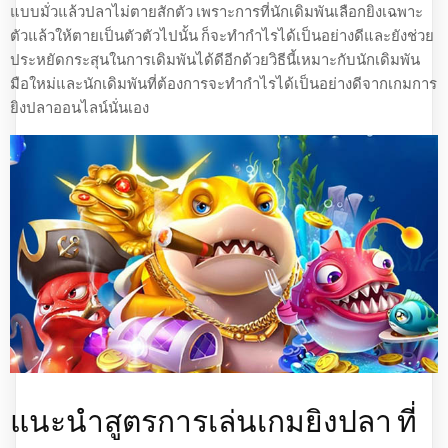
แบบมั่วแล้วปลาไม่ตายสักตัว เพราะการที่นักเดิมพันเลือกยิงเฉพาะ
ตัวแล้วให้ตายเป็นตัวตัวไปนั้น ก็จะทำกำไรได้เป็นอย่างดีและยังช่วย
ประหยัดกระสุนในการเดิมพันได้ดีอีกด้วยวิธีนี้เหมาะกับนักเดิมพัน
มือใหม่และนักเดิมพันที่ต้องการจะทำกำไรได้เป็นอย่างดีจากเกมการ
ยิงปลาออนไลน์นั่นเอง
แนะนำสูตรการเล่นเกมยิงปลา ที่