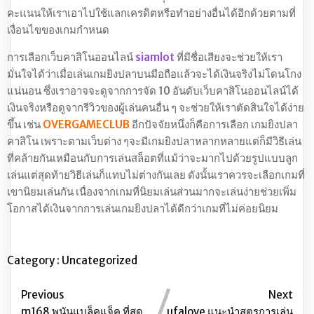
คะแนนให้เราเอาไปใช้แลกเครดิตหรือทำอย่างอื่นได้อีกด้วยตามที่
เงื่อนไขของเกมกำหนด
การเลือกเว็บคาสิโนออนไลน์
siamlot
ที่มีชื่อเสียงจะช่วยให้เรา
มั่นใจได้ว่าเมื่อเล่นเกมยิงปลาบนมือถือแล้วจะได้เงินจริงไม่โดนโกง
แน่นอน ซึ่งเราอาจจะดูจากการจัด 10 อันดับเว็บคาสิโนออนไลน์ได้
เงินจริงหรือดูจากรีวิวของผู้เล่นคนอื่น ๆ จะช่วยให้เราตัดสินใจได้ง่าย
ขึ้น เช่น
OVERGAMECLUB
อีกปัจจัยหนึ่งก็คือการเลือก เกมยิงปลา
คาสิโน เพราะตามเว็บต่าง ๆจะมีเกมยิงปลาหลากหลายแต่ก็มีวิธีเล่น
ที่คล้ายกันเหมือนกับการเล่นสล็อตที่แม้ว่าจะมากไปด้วยรูปแบบลูก
เล่นแต่สุดท้ายวิธีเล่นก็แทบไม่ต่างกันเลย ดังนั้นเราควรจะเลือกเกมที่
เขานิยมเล่นกัน เนื่องจากเกมที่นิยมเล่นส่วนมากจะเล่นง่ายช่วยเพิ่ม
โอกาสได้เงินจากการเล่นเกมยิงปลาได้ดีกว่าเกมที่ไม่ค่อยนิยม
Category :
Uncategorized
Previous
Next
m168 พนันแบล็คแจ็ค ที่สุด
ufalove แนะนำสูตรการเล่น