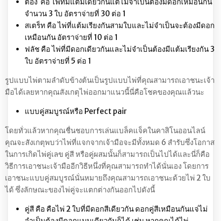
ตอง คือ ไพ่ที่มีแต้มเดียวกันแต่ไม่จำเป็นต้องมีดอกเหมือนกัน
จำนวน 3 ใบ อัตราจ่ายที่ 30 ต่อ 1
สเตร็ท คือ ไพ่ที่แต้มเรียงกันสามใบและไม่จำเป็นจะต้องมีดอก
เหมือนกัน อัตราจ่ายที่ 10 ต่อ 1
ฟลัช คือ ไพ่ที่มีดอกเดียวกันและไม่จำเป็นต้องมีแต้มเรียงกัน 3
ใบ อัตราจ่ายที่ 5 ต่อ 1
รูปแบบไพ่ตามลำดับข้างต้นเป็นรูปแบบไพ่ที่คุณสามารถเอาชนะเจ้า
มือได้เลยหากคุณสังเกตุไพ่ออกมาแนวนี้นี่คือโชคของคุณแล้วนะ
แบบคู่สมบูรณ์หรือ Perfect pair
โดยทั่วแล้วหากคุณชื่นชอบการเล่นแบล็คแจ็คในคาสิโนออนไลน์
คุณจะสังเกตุพบว่าไพ่ที่แจกจากเจ้ามือจะมีทั้งหมด 6 สำรับซึ่งโอกาส
ในการเกิดไพ่คู่เลข คู่สี หรือคู่ผสมนั้นก็สามารถเป็นไปได้และนี่ก็คือ
วิธีการเอาชนะเจ้ามืออีกวิธีหนึ่งที่คุณสามารถทำได้นั่นเอง โดยการ
เอาชนะแบบคู่สมบูรณ์นั่นหมายถึงคุณสามารถเอาชนะด้วยไพ่ 2 ใบ
ได้ ซึ่งลักษณะของไพ่คู่จะแตกต่างกันออกไปดังนี้
คู่สี คือ คือไพ่ 2 ใบที่มีดอกสีเดียวกัน ดอกคู่สีเหมือนกันแจ่ไม่
จำเป็นต้องมีดอกแบบเดียวกันก็ได้ เช่น หากคุณได้ไพ่