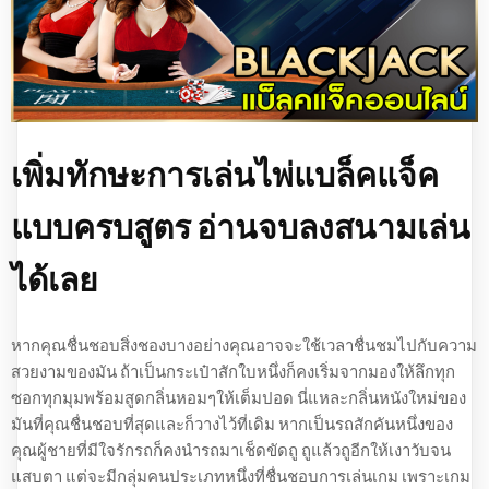
เพิ่มทักษะการเล่นไพ่แบล็คแจ็ค
แบบครบสูตร อ่านจบลงสนามเล่น
ได้เลย
หากคุณชื่นชอบสิ่งชองบางอย่างคุณอาจจะใช้เวลาชื่นชมไปกับความ
สวยงามของมัน ถ้าเป็นกระเป๋าสักใบหนึ่งก็คงเริ่มจากมองให้ลึกทุก
ซอกทุกมุมพร้อมสูดกลิ่นหอมๆให้เต็มปอด นี่แหละกลิ่นหนังใหม่ของ
มันที่คุณชื่นชอบที่สุดและก็วางไว้ที่เดิม หากเป็นรถสักคันหนึ่งของ
คุณผู้ชายที่มีใจรักรถก็คงนำรถมาเช็ดขัดถู ถูแล้วถูอีกให้เงาวับจน
แสบตา แต่จะมีกลุ่มคนประเภทหนึ่งที่ชื่นชอบการเล่นเกม เพราะเกม