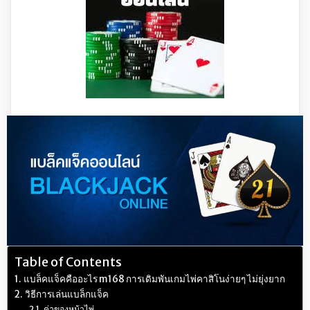
Table of Contents
แบล็คแจ็คคืออะไร m168 การเดิมพันเกมไพ่คาสิโนง่ายๆ ไม่ยุ่งยาก
วิธีการเล่นแบล็กแจ็ค
ค่าของหน้าไพ่