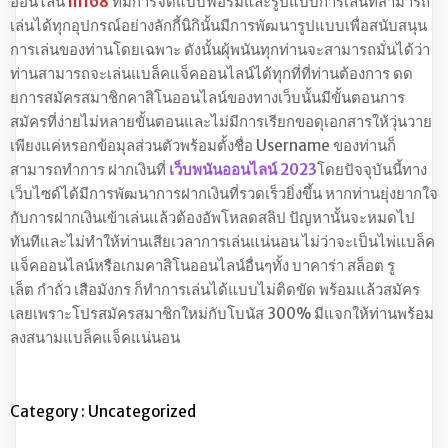
ออนไลน์
m168
ที่มีการจัดแบบฟอร์มและรูปแบบการเล่นที่สามารถ
เล่นได้ทุกอุปกรณ์อย่างลักกี้นิกินั้นมีการพัฒนารูปแบบเพื่อสนับสนุน
การเล่นของท่านโดยเฉพาะ ดังนั้นผุ้พนันทุกท่านจะสามารถมั่นได้ว่า
ท่านสามารถจะเล่นแบล็คแจ็คออนไลน์ได้ทุกที่ที่ท่านต้องการ ดด
ยการสมัครสมาชิกคาสิโนออนไลน์ของทางเว็บนั้นมีขั้นตอนการ
สมัครที่ง่ายไม่หลายขั้นตอนและไม่มีการเรียกขอดุเอกสารให้วุ่นวาย
เพียงแค่หรอกข้อมุลส่วนตัวพร้อมตั้งชื่อ Username ของท่านก็
สามารถทำการ ฝากเงินที่
เว็บพนันออนไลน์ 2023
โดยปัจจุบันนี้ทาง
เว็บไซด์ได้มีการพัฒนาการฝากเงินที่รวดเร็วยิ่งขึ้น หากท่านยุ่งยากใจ
กับการฝากเงินเข้าเล่นแล้วต้องอัพโหลดสลิป ปัญหานั้นจะหมดไป
ทันทีและไม่ทำให้ท่านเสียเวลาการเล่นแน่นอน ไม่ว่าจะเป็นไพ่แบล็ค
แจ็คออนไลน์หรือเกมคาสิโนออนไลน์อื่นๆทั้ง บาคาร่า สล็อต รู
เล็ต กำถั่ว เสือมังกร ก็ทำการเล่นได้แบบไม่ติดขัด พร้อมแล้วสมัคร
เลยเพราะโปรสมัครสมาชิกใหม่กับโบนัส 300% มีแจกให้ท่านพร้อม
ลงสนามแบล็คแจ็คแน่นอน
Category :
Uncategorized