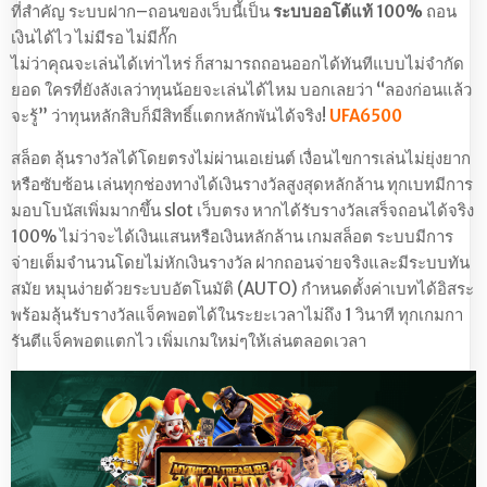
ที่สำคัญ ระบบฝาก–ถอนของเว็บนี้เป็น
ระบบออโต้แท้ 100%
ถอน
เงินได้ไว ไม่มีรอ ไม่มีกั๊ก
ไม่ว่าคุณจะเล่นได้เท่าไหร่ ก็สามารถถอนออกได้ทันทีแบบไม่จำกัด
ยอด ใครที่ยังลังเลว่าทุนน้อยจะเล่นได้ไหม บอกเลยว่า “ลองก่อนแล้ว
จะรู้” ว่าทุนหลักสิบก็มีสิทธิ์แตกหลักพันได้จริง!
UFA6500
สล็อต ลุ้นรางวัลได้โดยตรงไม่ผ่านเอเย่นต์ เงื่อนไขการเล่นไม่ยุ่งยาก
หรือซับซ้อน เล่นทุกช่องทางได้เงินรางวัลสูงสุดหลักล้าน ทุกเบทมีการ
มอบโบนัสเพิ่มมากขึ้น slot เว็บตรง หากได้รับรางวัลเสร็จถอนได้จริง
100% ไม่ว่าจะได้เงินแสนหรือเงินหลักล้าน เกมสล็อต ระบบมีการ
จ่ายเต็มจำนวนโดยไม่หักเงินรางวัล ฝากถอนจ่ายจริงและมีระบบทัน
สมัย หมุนง่ายด้วยระบบอัตโนมัติ (AUTO) กำหนดตั้งค่าเบทได้อิสระ
พร้อมลุ้นรับรางวัลแจ็คพอตได้ในระยะเวลาไม่ถึง 1 วินาที ทุกเกมกา
รันตีแจ็คพอตแตกไว เพิ่มเกมใหม่ๆให้เล่นตลอดเวลา