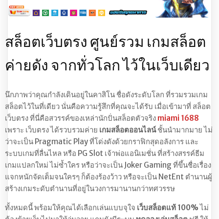
สล็อตเว็บตรง ศูนย์รวม เกมสล็อต
ค่ายดัง จากทั่วโลก ไว้ในเว็บเดียว
นึกภาพว่าคุณกำลังเดินอยู่ในคาสิโน ชื่อดังระดับโลก ที่รวมรวมเกม
สล็อตไว้ในที่เดียว นั่นคือความรู้สึกที่คุณจะได้รับ เมื่อเข้ามาที่ สล็อต
เว็บตรง ที่นี่คือสวรรค์ของเหล่านักปั่นสล็อตตัวจริง
miami 1688
เพราะ เว็บตรง ได้รวบรวมค่าย
เกมสล็อตออนไลน์
ชั้นนำมากมาย ไม่
ว่าจะเป็น Pragmatic Play ที่โด่งดังด้วยกราฟิกสุดอลังการ และ
ระบบเกมที่ลื่นไหล หรือ PG Slot เจ้าพ่อแอนิเมชั่น ที่สร้างสรรค์ธีม
เกมแปลกใหม่ ไม่ซ้ำใคร หรือว่าจะเป็น Joker Gaming ที่ขึ้นชื่อเรื่อง
แจกหนักจัดเต็มจนใครๆ ก็ต้องร้องว้าว หรือจะเป็น NetEnt ตำนานผู้
สร้างเกมระดับตำนานที่อยู่ในวงการมานานกว่าทศวรรษ
ทั้งหมดนี้ พร้อมให้คุณได้เลือกเล่นแบบจุใจ
เว็บสล็อตแท้ 100%
ไม่