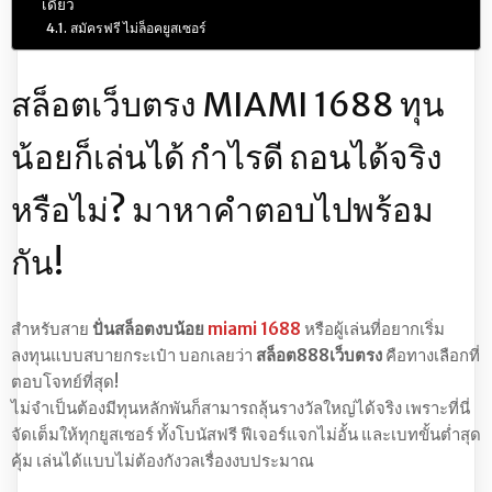
เดียว
สมัครฟรี ไม่ล็อคยูสเซอร์
สล็อตเว็บตรง MIAMI 1688 ทุน
น้อยก็เล่นได้ กำไรดี ถอนได้จริง
หรือไม่? มาหาคำตอบไปพร้อม
กัน!
สำหรับสาย
ปั่นสล็อตงบน้อย
miami 1688
หรือผู้เล่นที่อยากเริ่ม
ลงทุนแบบสบายกระเป๋า บอกเลยว่า
สล็อต888เว็บตรง
คือทางเลือกที่
ตอบโจทย์ที่สุด!
ไม่จำเป็นต้องมีทุนหลักพันก็สามารถลุ้นรางวัลใหญ่ได้จริง เพราะที่นี่
จัดเต็มให้ทุกยูสเซอร์ ทั้งโบนัสฟรี ฟีเจอร์แจกไม่อั้น และเบทขั้นต่ำสุด
คุ้ม เล่นได้แบบไม่ต้องกังวลเรื่องงบประมาณ