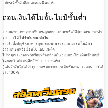
อุปกรณ์ ทั้งมือถือและคอมพิวเตอร์
ถอนเงินได้ไม่อั้น ไม่มีขั้นต่ำ
ระบบฝาก–ถอนของเว็บตรงถูกออกแบบมาเพื่อให้ผู้เล่นสามารถทำ
รายการได้
ไม่จำกัดยอดต่อวัน
รองรับทั้งบัญชีธนาคารทุกประเภท และระบบวอเลท ไม่มีค่า
ธรรมเนียมหรือเงื่อนไขแอบแฝงใด ๆ
ไม่ว่าคุณจะถอนหลักร้อยหรือหลักหมื่น ระบบจะโอนเงินเข้าบัญชี
โดยอัตโนมัติทันทีหลังทำรายการเสร็จ
ผู้เล่นจึงมั่นใจได้ว่า ทุกยอดชนะจากการเดิมพันสามารถถอนออกได้
จริง 100%