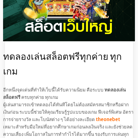
ทดลองเล่นสล็อตฟรีทุกค่าย ทุก
เกม
อีกหนึ่งจุดเด่นที่ทำให้เว็บนี้ได้รับความนิยม คือระบบ
ทดลองเล่น
สล็อตฟรี
ครบทุกค่าย ทุกเกม
ผู้เล่นสามารถเข้าทดลองได้ทันทีโดยไม่ต้องสมัครสมาชิกหรือฝาก
เงินก่อน ระบบนี้ช่วยให้คุณเรียนรู้รูปแบบของเกม ฟีเจอร์พิเศษ อัตรา
การจ่ายรางวัล และโบนัสต่าง ๆ ได้อย่างละเอียด
theonebet
เหมาะสำหรับมือใหม่ที่อยากศึกษาเกมก่อนลงเงินจริง และยังช่วยลด
ความเสี่ยง เพิ่มโอกาสในการทำกำไรได้มากขึ้น รองรับการเล่นทุก