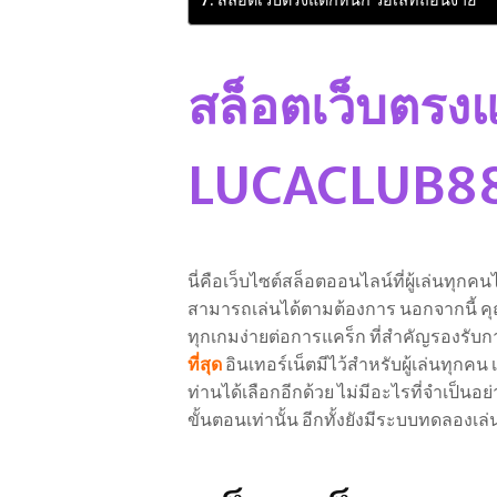
สล็อตเว็บตรง
LUCACLUB88 
นี่คือเว็บไซต์สล็อตออนไลน์ที่ผู้เล่นทุ
สามารถเล่นได้ตามต้องการ นอกจากนี้ ค
ทุกเกมง่ายต่อการแคร็ก ที่สำคัญรองรับก
ที่สุด
อินเทอร์เน็ตมีไว้สำหรับผู้เล่นทุกคน
ท่านได้เลือกอีกด้วย ไม่มีอะไรที่จำเป็นอย
ขั้นตอนเท่านั้น อีกทั้งยังมีระบบทดลอง