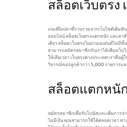
สล็อตเว็บตรง แ
เกมส์ยิงปลาที่รวบรวมจากเว็บไซต์เดิมพ
ออนไลน์ สล็อตเว็บตรงแตกหนัก และคาสิโ
เดียว สล็อต เว็บตรงไม่ผ่านเอเย่นต์ไม่มีขั
สามารถสมัครสมาชิกกับเราได้เพียงเว็บไซ
ให้เสียเวลา เว็บตรงต่างประเทศ เราคือผ
วิจารณ์ของลูกค้ากว่า 5,000 รายการแ
สล็อตแตกหนักว
สมัครสมาชิกเพื่อรับโบนัสและเพิ่มการจ่า
ไม่มีเงิน คุณสามารถใช้ได้ตลอดเวลา ทาง