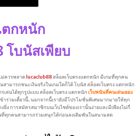
แตกหนัก
โบนัสเพียบ
กคนไม่ควรพลาด
lucaclub88
สล็อตเว็บตรงแตกหนัก มีเกมที่ทุกคน
ุณสามารถชนะเงินจริงในเกมใดก็ได้ โบนัส สล็อตเว็บตรง แตกหนัก
ารเล่นได้ทุกรูปแบบ สล็อตเว็บตรง แตกหนัก
เว็บพนันที่คนเล่นเยอะ
 เข้าร่วมเดี๋ยวนี้. นอกจากนี้เรายังมีโปรโมชั่นพิเศษมากมายให้ทุก
่างยิ่ง การสมัครสมาชิกบนเว็บไซต์ของเรานั้นง่ายและมีเพียงไม่กี่
เล่นที่ทุกคนสามารถร่วมสนุกได้ก่อนลงเดิมพันในสนามสด