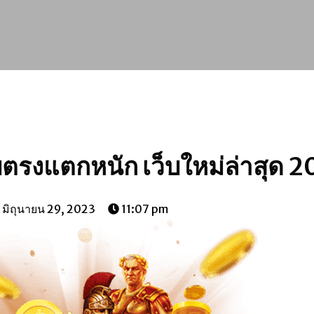
ตรงแตกหนัก เว็บใหม่ล่าสุด 
มิถุนายน 29, 2023
11:07 pm