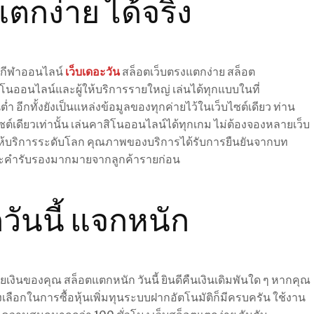
ตกง่าย ได้จริง
ันกีฬาออนไลน์
เว็บเดอะวัน
สล็อตเว็บตรงแตกง่าย สล็อต
นออนไลน์และผู้ให้บริการรายใหญ่ เล่นได้ทุกแบบในที่
้นต่ำ อีกทั้งยังเป็นแหล่งข้อมูลของทุกค่ายไว้ในเว็บไซต์เดียว ท่าน
ต์เดียวเท่านั้น เล่นคาสิโนออนไลน์ได้ทุกเกม ไม่ต้องจองหลายเว็บ
ู้ให้บริการระดับโลก คุณภาพของบริการได้รับการยืนยันจากบท
ละคำรับรองมากมายจากลูกค้ารายก่อน
ันนี้ แจกหนัก
ยเงินของคุณ สล็อตแตกหนัก วันนี้ ยินดีคืนเงินเดิมพันใด ๆ หากคุณ
เลือกในการซื้อหุ้นเพิ่มทุนระบบฝากอัตโนมัติก็มีครบครัน ใช้งาน