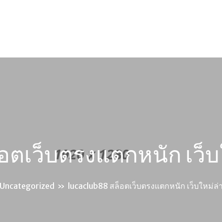
อตเว็บตรงแตกหนัก เว็บ
Uncategorized
»
lucaclub88 สล็อตเว็บตรงแตกหนัก เว็บใหม่ล่