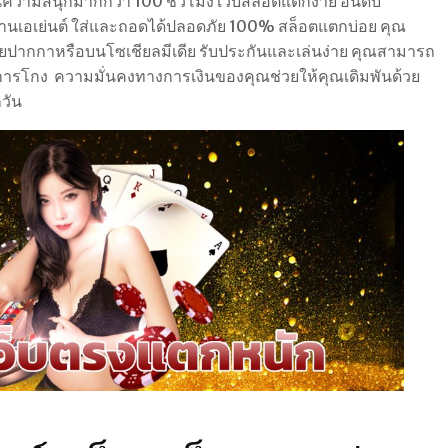
ความสนุกมากกว่า 100 ชั่วโมง เว็บสล็อตแตกง่าย อันดับ
ผ่านเอเย่นต์ ใส่และถอดได้ปลอดภัย 100% สล็อตแตกบ่อย คุณ
ายปากกาหรือบนโซเชียลมีเดีย รับประกันและเล่นง่าย คุณสามารถ
ม่มีการโกง ความมั่นคงทางการเงินของคุณช่วยให้คุณเดิมพันด้วย
วัน