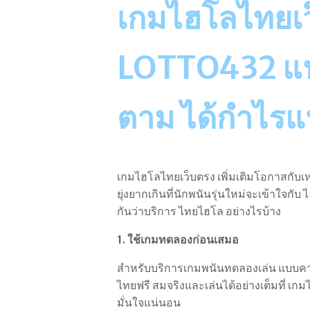
เกมไฮโลไทยเ
LOTTO432 แน
ตาม ได้กำไรแ
เกมไฮโลไทยเว็บตรง เพิ่มเติมโอกาสกับเหล
ยุ่งยากเกินที่นักพนันรุ่นใหม่จะเข้าใจก
กันว่าบริการ ไทยไฮโล อย่างไรบ้าง
1. ใช้เกมทดลองก่อนเสมอ
สำหรับบริการเกมพนันทดลองเล่น แบบคาส
ไทยฟรี สมจริงและเล่นได้อย่างเต็มที่ เกมไ
มั่นใจแน่นอน