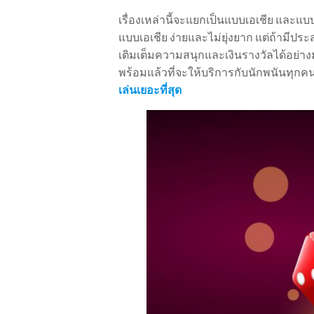
เรื่องเหล่านี้จะแยกเป็นแบบเอเชีย และแบบ
แบบเอเชีย ง่ายและไม่ยุ่งยาก แต่ถ้ามีป
เติมเต็มความสนุกและเงินรางวัลได้อย่างมั
พร้อมแล้วที่จะให้บริการกับนักพนันทุกคนอย
เล่นเยอะที่สุด