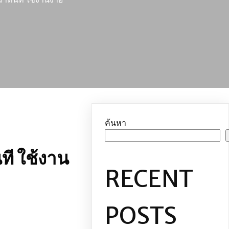
ค้นหา
ที ใช้งาน
RECENT
POSTS