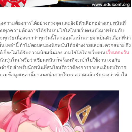
ความต้องการได้อย่างตรงจุด และยังมีตัวเลือกอย่างเกมพนันที่
บจบทุกความต้องการได้จริง เกมไฮโลไทยเว็บตรง ยังมาพร้อมกับ
ทุกวัย เนื่องจากว่าทุกวันนี้โลกออนไลน์ กลายมาเป็นตัวเลือกที่น่า
น เหล่านี้ ถ้าไม่ตอบสนองนักพนันได้อย่างง่ายและสะดวกสบาย ถึง
นต์ ก็จะไม่ได้รับความนิยมนั่นเอง เกมไฮโลไทยเว็บตรง
เว็บเดอะวัน
ันรุ่นใหม่หรือว่าเซียนพนัน ก็พร้อมที่จะเข้าไปใช้งาน เจอกับ
ข้อจำกัด สำหรับนักพนันที่สนใจหรือว่าต้องการรายละเอียดบริการ
รวบรวมข้อมูลเหล่านี้มาแนะนำภายในบทความแล้ว รับรองว่าเข้าใจ