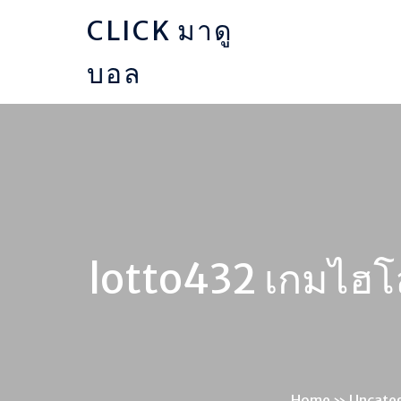
CLICK มาดู
บอล
lotto432 เกมไฮโล
Home
»
Uncate