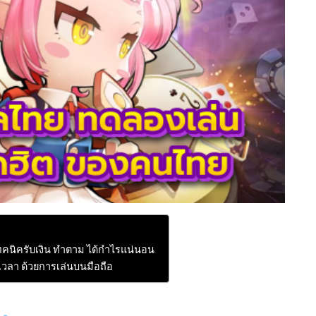
คนิครับเงิน ทำตาม ได้กำไรแน่นอน
กเวลา ด้วยการเล่นบนมือถือ