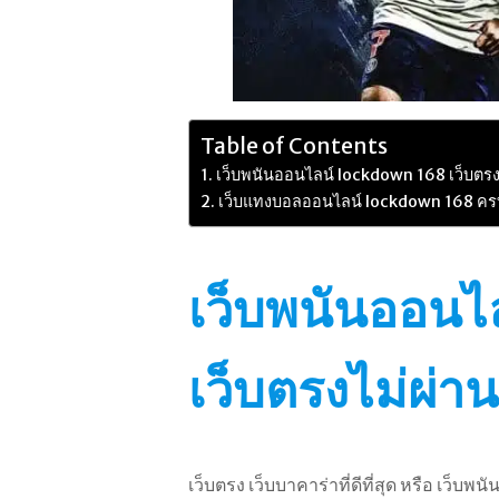
Table of Contents
เว็บพนันออนไลน์ lockdown 168 เว็บตรงไ
เว็บแทงบอลออนไลน์ lockdown 168 ครบว
เว็บพนันออน
เว็บตรงไม่ผ่าน
เว็บตรง เว็บบาคาร่าที่ดีที่สุด หรือ เว็บพ