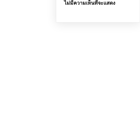
ไม่มีความเห็นที่จะแสดง