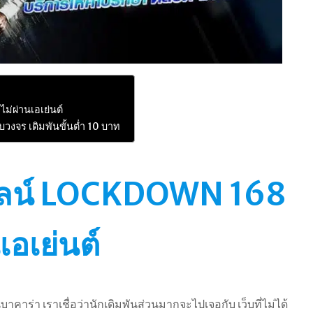
ม่ผ่านเอเย่นต์
งจร เดิมพันขั้นต่ำ 10 บาท
ไลน์ LOCKDOWN 168
เอเย่นต์
นันบาคาร่า เราเชื่อว่านักเดิมพันส่วนมากจะไปเจอกับ เว็บที่ไม่ได้