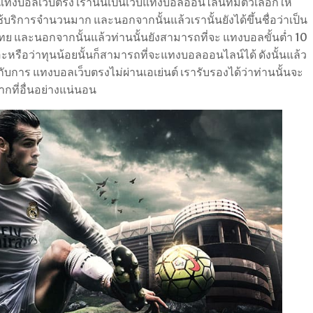
งบอลเว็บตรง เรานั้นเป็นเว็บแทงบอลออนไลน์ที่มีตัวเลือกให้
บริการจำนวนมาก และนอกจากนั้นแล้วเรานั้นยังได้ขึ้นชื่อว่าเป็น
ทย และนอกจากนั้นแล้วท่านนั้นยังสามารถที่จะ แทงบอลขั้นต่ำ 10
ยอะหรือว่าทุนน้อยนั้นก็สามารถที่จะแทงบอลออนไลน์ได้ ดังนั้นแล้ว
ับการ แทงบอลเว็บตรงไม่ผ่านเอเย่นต์ เรารับรองได้ว่าท่านนั้นจะ
ากที่อื่นอย่างแน่นอน