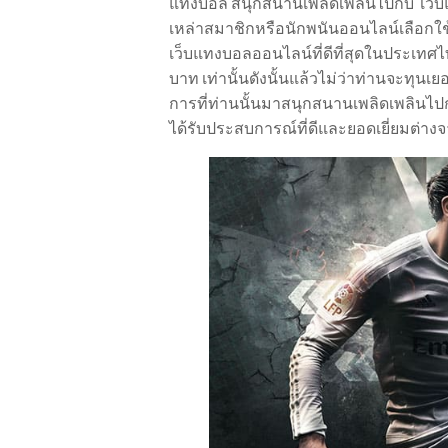
แทงบอล สนุกสนานเพลิดเพลินไปกับ เว็บแท
เหล่าสมาชิกหรือนักพนันออนไลน์เลือกใช้
เว็บแทงบอลออนไลน์ที่ดีที่สุดในประเทศไ
บาท เท่านั้นดังนั้นแล้วไม่ว่าท่านจะทุนเ
การที่ท่านนั้นมาสนุกสนานเพลิดเพลินไปก
ได้รับประสบการณ์ที่ดีและยอดเยี่ยมต่างจ