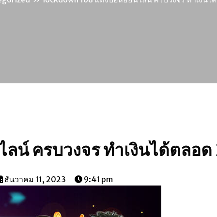
น์ ครบวงจร ทำเงินได้ตลอด 2
ธันวาคม 11, 2023
9:41 pm