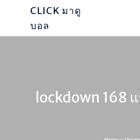
CLICK มาดู
บอล
lockdown 168 แ
Home
»
Uncat