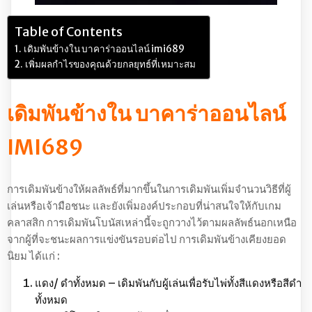
Table of Contents
เดิมพันข้างใน บาคาร่าออนไลน์ imi689
เพิ่มผลกําไรของคุณด้วยกลยุทธ์ที่เหมาะสม
เดิมพันข้างใน บาคาร่าออนไลน์
IMI689
การเดิมพันข้างให้ผลลัพธ์ที่มากขึ้นในการเดิมพันเพิ่มจํานวนวิธีที่ผู้
เล่นหรือเจ้ามือชนะ และยังเพิ่มองค์ประกอบที่น่าสนใจให้กับเกม
คลาสสิก การเดิมพันโบนัสเหล่านี้จะถูกวางไว้ตามผลลัพธ์นอกเหนือ
จากผู้ที่จะชนะผลการแข่งขันรอบต่อไป การเดิมพันข้างเคียงยอด
นิยม ได้แก่ :
แดง/ ดําทั้งหมด – เดิมพันกับผู้เล่นเพื่อรับไพ่ทั้งสีแดงหรือสีดํา
ทั้งหมด