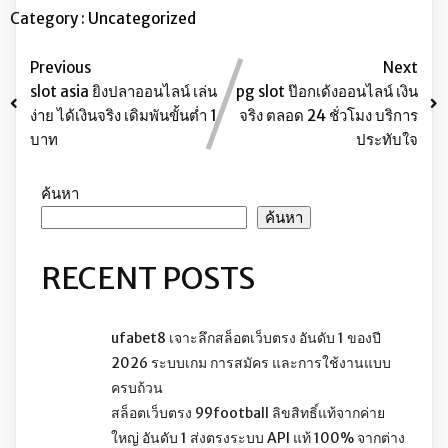
Category :
Uncategorized
Previous
Next
slot asia ยิงปลาออนไลน์ เล่น
pg slot ป๊อกเด้งออนไลน์ เงิน
ง่าย ได้เงินจริง เดิมพันขั้นต่ำ 1
จริง ตลอด 24 ชั่วโมง บริการ
บาท
ประทับใจ
ค้นหา
ค้นหา
RECENT POSTS
ufabet8 เจาะลึกสล็อตเว็บตรง อันดับ 1 ของปี
2026 ระบบเกม การสมัคร และการใช้งานแบบ
ครบถ้วน
สล็อตเว็บตรง 99football ลิขสิทธิ์แท้จากค่าย
ใหญ่ อันดับ 1 ส่งตรงระบบ API แท้ 100% จากต่าง