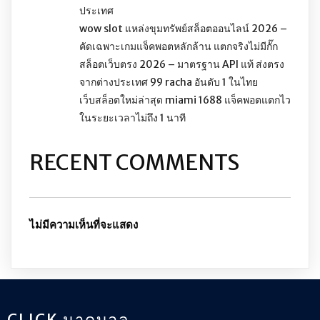
ประเทศ
wow slot แหล่งขุมทรัพย์สล็อตออนไลน์ 2026 –
คัดเฉพาะเกมแจ็คพอตหลักล้าน แตกจริงไม่มีกั๊ก
สล็อตเว็บตรง 2026 – มาตรฐาน API แท้ ส่งตรง
จากต่างประเทศ 99 racha อันดับ 1 ในไทย
เว็บสล็อตใหม่ล่าสุด miami 1688 แจ็คพอตแตกไว
ในระยะเวลาไม่ถึง 1 นาที
RECENT COMMENTS
ไม่มีความเห็นที่จะแสดง
CLICK มาดูบอล