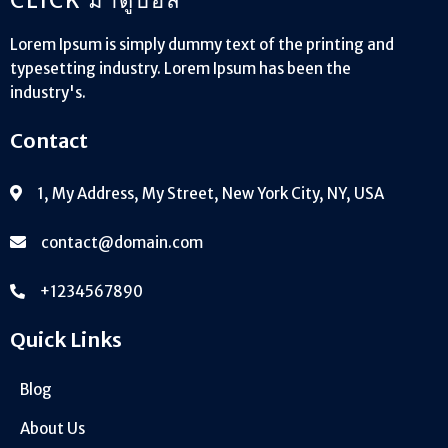
Lorem Ipsum is simply dummy text of the printing and
typesetting industry. Lorem Ipsum has been the
industry's.
Contact
1, My Address, My Street, New York City, NY, USA
contact@domain.com
+1234567890
Quick Links
Blog
About Us