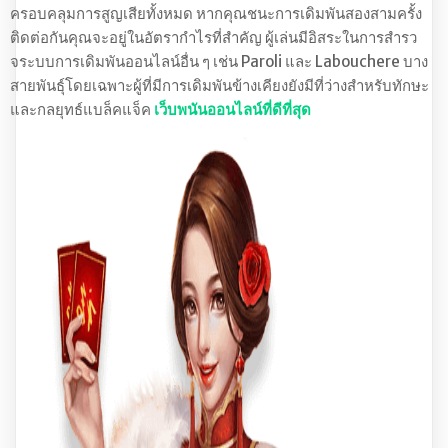
ครอบคลุมการสูญเสียทั้งหมด หากคุณชนะการเดิมพันสองสามครั้ง
ติดต่อกันคุณจะอยู่ในอัตรากําไรที่สําคัญ ผู้เล่นมีอิสระในการสํารว
จระบบการเดิมพันออนไลน์อื่น ๆ เช่น Paroli และ Labouchere บาง
สายพันธุ์โดยเฉพาะผู้ที่มีการเดิมพันข้างเคียงยังมีที่ว่างสําหรับทักษะ
และกลยุทธ์แบล็คแจ็ค
เว็บพนันออนไลน์ที่ดีที่สุด