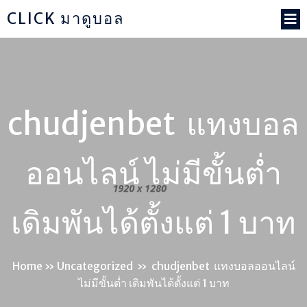
CLICK มาดูบอล
chudjenbet แทงบอล
ออนไลน์ ไม่มีขั้นต่ำ
เดิมพันได้ตั้งแต่ 1 บาท
Home
»
Uncategorized
»
chudjenbet แทงบอลออนไลน์
ไม่มีขั้นต่ำ เดิมพันได้ตั้งแต่ 1 บาท