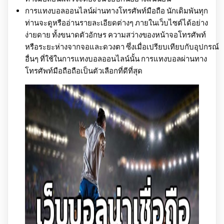
การแทงบอลออนไลน์ผ่านทางโทรศัพท์มือถือ นักเดิมพันทุก
ท่านจะดูหรืออ่านรายละเอียดต่างๆ ภายในเว็บไซต์ได้อย่าง
ง่ายดาย ทั้งขนาดตัวอักษร ความสว่างของหน้าจอโทรศัพท์
หรือระยะห่างจากจอและดวงตา ซึ่งเมื่อเปรียบเทียบกับอุปกรณ์
อื่นๆ ที่ใช้ในการแทงบอลออนไลน์นั้น การแทงบอลผ่านทาง
โทรศัพท์มือถือถือเป็นตัวเลือกที่ดีที่สุด