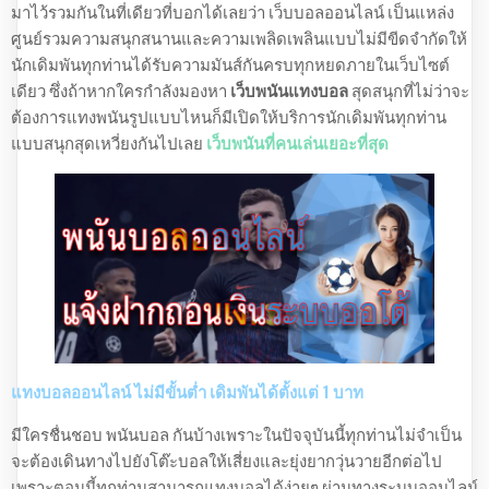
มาไว้รวมกันในที่เดียวที่บอกได้เลยว่า เว็บบอลออนไลน์ เป็นแหล่ง
ศูนย์รวมความสนุกสนานและความเพลิดเพลินแบบไม่มีขีดจำกัดให้
นักเดิมพันทุกท่านได้รับความมันส์กันครบทุกหยดภายในเว็บไซต์
เดียว ซึ่งถ้าหากใครกำลังมองหา
เว็บพนันแทงบอล
สุดสนุกที่ไม่ว่าจะ
ต้องการแทงพนันรูปแบบไหนก็มีเปิดให้บริการนักเดิมพันทุกท่าน
แบบสนุกสุดเหวี่ยงกันไปเลย
เว็บพนันที่คนเล่นเยอะที่สุด
แทงบอลออนไลน์ ไม่มีขั้นต่ำ เดิมพันได้ตั้งแต่ 1 บาท
มีใครชื่นชอบ พนันบอล กันบ้างเพราะในปัจจุบันนี้ทุกท่านไม่จำเป็น
จะต้องเดินทางไปยังโต๊ะบอลให้เสี่ยงและยุ่งยากวุ่นวายอีกต่อไป
เพราะตอนนี้ทุกท่านสามารถแทงบอลได้ง่ายๆ ผ่านทางระบบออนไลน์