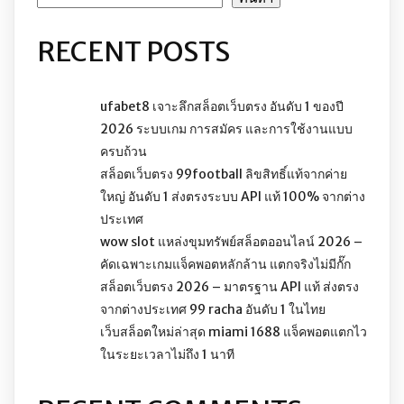
RECENT POSTS
ufabet8 เจาะลึกสล็อตเว็บตรง อันดับ 1 ของปี
2026 ระบบเกม การสมัคร และการใช้งานแบบ
ครบถ้วน
สล็อตเว็บตรง 99football ลิขสิทธิ์แท้จากค่าย
ใหญ่ อันดับ 1 ส่งตรงระบบ API แท้ 100% จากต่าง
ประเทศ
wow slot แหล่งขุมทรัพย์สล็อตออนไลน์ 2026 –
คัดเฉพาะเกมแจ็คพอตหลักล้าน แตกจริงไม่มีกั๊ก
สล็อตเว็บตรง 2026 – มาตรฐาน API แท้ ส่งตรง
จากต่างประเทศ 99 racha อันดับ 1 ในไทย
เว็บสล็อตใหม่ล่าสุด miami 1688 แจ็คพอตแตกไว
ในระยะเวลาไม่ถึง 1 นาที