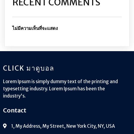
RECENT COMMENTS
ไม่มีความเห็นที่จะแสดง
CLICK มาดูบอล
Lorem Ipsum is simply dummy text of the printing and
typesetting industry. Lorem Ipsum has been the
industry's.
Contact
1, My Address, My Street, New York City, NY, USA