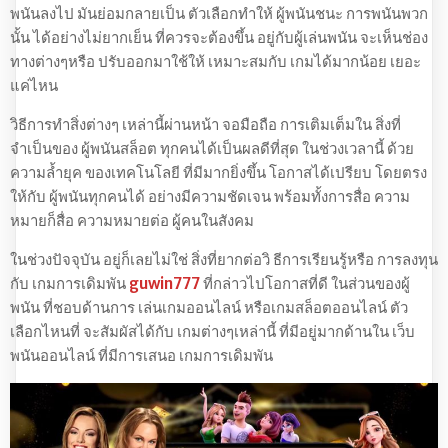
พนันลงไป มันย่อมกลายเป็น ตัวเลือกทำให้ ผู้พนันชนะ การพนันพวก
นั้น ได้อย่างไม่ยากเย็น ที่ควรจะต้องขึ้น อยู่กับผู้เล่นพนัน จะเห็นช่อง
ทางต่างๆหรือ ปรับออกมาใช้ให้ เหมาะสมกับ เกมได้มากน้อย เยอะ
แค่ไหน
วิธีการทำสิ่งต่างๆ เหล่านี้ผ่านหน้า จอมือถือ การเติมเต็มใน สิ่งที่
จำเป็นของ ผู้พนันสล็อต ทุกคนได้เป็นผลดีที่สุด ในช่วงเวลานี้ ด้วย
ความล้ำยุค ของเทคโนโลยี ที่มีมากยิ่งขึ้น โอกาสได้เปรียบ โดยตรง
ให้กับ ผู้พนันทุกคนได้ อย่างมีความชัดเจน พร้อมทั้งการสื่อ ความ
หมายก็สื่อ ความหมายต่อ ผู้คนในสังคม
ในช่วงปัจจุบัน อยู่ก็เลยไม่ใช่ สิ่งที่ยากต่อวิ ธีการเรียนรู้หรือ การลงทุน
กับ เกมการเดิมพัน
guwin777
ที่กล่าวไปโอกาสที่ดี ในส่วนของผู้
พนัน ที่ชอบด้านการ เล่นเกมออนไลน์ หรือเกมสล็อตออนไลน์ ตัว
เลือกไหนที่ จะสัมผัสได้กับ เกมต่างๆเหล่านี้ ที่มีอยู่มากด้านใน เว็บ
พนันออนไลน์ ที่มีการเสนอ เกมการเดิมพัน