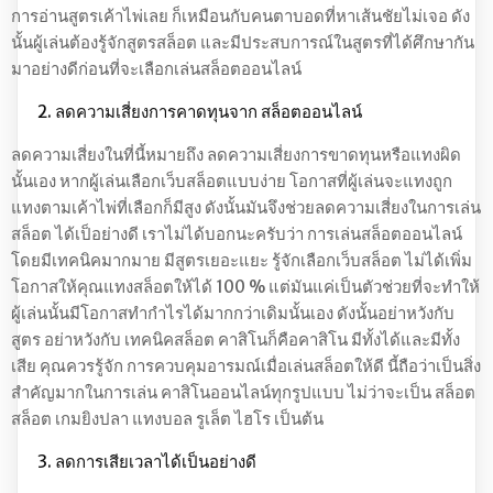
การอ่านสูตรเค้าไพ่เลย ก็เหมือนกับคนตาบอดที่หาเส้นชัยไม่เจอ ดัง
นั้นผู้เล่นต้องรู้จักสูตรสล็อต และมีประสบการณ์ในสูตรที่ได้ศึกษากัน
มาอย่างดีก่อนที่จะเลือกเล่นสล็อตออนไลน์
ลดความเสี่ยงการคาดทุนจาก สล็อตออนไลน์
ลดความเสี่ยงในที่นี้หมายถึง ลดความเสี่ยงการขาดทุนหรือแทงผิด
นั้นเอง หากผู้เล่นเลือกเว็บสล็อตแบบง่าย โอกาสที่ผู้เล่นจะแทงถูก
แทงตามเค้าไพ่ที่เลือกก็มีสูง ดังนั้นมันจึงช่วยลดความเสี่ยงในการเล่น
สล็อต ได้เป็อย่างดี เราไม่ได้บอกนะครับว่า การเล่นสล็อตออนไลน์
โดยมีเทคนิคมากมาย มีสูตรเยอะแยะ รู้จักเลือกเว็บสล็อต ไม่ได้เพิ่ม
โอกาสให้คุณแทงสล็อตให้ได้ 100 % แต่มันแค่เป็นตัวช่วยที่จะทำให้
ผู้เล่นนั้นมีโอกาสทำกำไรได้มากกว่าเดิมนั้นเอง ดังนั้นอย่าหวังกับ
สูตร อย่าหวังกับ เทคนิคสล็อต คาสิโนก็คือคาสิโน มีทั้งได้และมีทั้ง
เสีย คุณควรรู้จัก การควบคุมอารมณ์เมื่อเล่นสล็อตให้ดี นี้ถือว่าเป็นสิ่ง
สำคัญมากในการเล่น คาสิโนออนไลน์ทุกรูปแบบ ไม่ว่าจะเป็น สล็อต
สล็อต เกมยิงปลา แทงบอล รูเล็ต ไฮโร เป็นต้น
ลดการเสียเวลาได้เป็นอย่างดี