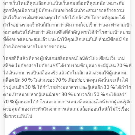
หากเว็บไหนที่คุณเลือกเล่นเป็นเว็บเกมสล็อตที่คุณถนัด เหมาะกับ
สูตรที่คุณมีความรู้ มีทักษะเป็นอย่างดี มันก็จะสามารถสร้างความ
มั่นใจในการเดิมพันของคุณได้ กล้าได้ กล้าเสีย โอกาสที่คุณจะได้
กำไรอย่างรวดเร็วมันก็มีมากกว่าเดิม เกมก็จบเร็วกว่าเดม ทำตามเป้า
หมายต่อวันได้ง่ายกว่าเดิม แต่สิ่งที่สำคัญ หากได้กำไรตามเป้าหมาย
ที่ตั้งอย่างเหมาะสมแล้ว แนะนำให้คุณเลิกเล่นทันที่ ห้ามมีข้อแม้ ข้อ
อ้างเด็ดขาด หากไม่อยากขาดทุน
โดยสถิติแล้ว ที่ทาง ผู้เล่นเกมสล็อตออนไลน์ตัวโยง เซียน เว็บ เกม
สล็อต ไม่ต้องฝากไม่ต้องแชร์ ได้รวบรวมข้อมูลมา จะมีผู้เล่น 70 % ที่
ได้เงินจากการสปินสล็อตจริง แล้วมักไม่เลิก แล้วส่งผลให้ผู้เล่นเกม
สล็อต อีก 50 % ในส่วนของ 70 % เสียหรือขาดทุน ดังนั้น จะเห็นได้
ว่า ผู้เล่นอีก 30 % ได้กำไรอย่างมหาสาร และผู้เล่นอีก 30 % ได้กำไร
ตามเป้าหมาย หากผู้เล่นนำเอา 30 % มาบวกกับ 50 % จะได้ผลว่า
70 % ผู้เล่นจะได้กำไรและจากการเล่น สล็อตออนไลน์ หากผู้เล่นรู้จัก
ควบคุมตัวเอง การทำเงินจากการเล่นเกมสล็อตออนไลน์ก็ไม่ใช่เรื่อง
ที่ยากจนเกินไป