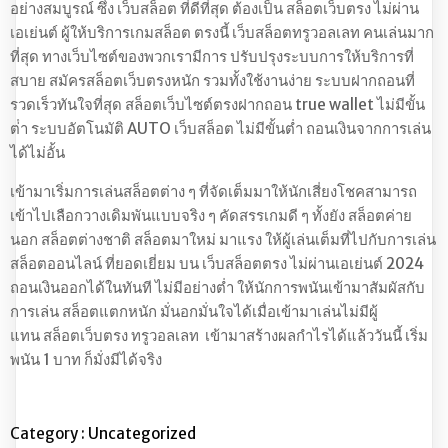
อย่างสมบูรณ์ ซึ่ง เว็บสล็อต ที่ดีที่สุด ต้องเป็น สล็อตเว็บตรง ไม่ผ่าน
เอเย่นต์ ผู้ให้บริการเกมสล็อต ตรงนี้ เว็บสล็อตทรูวอลเลท คนเล่นมาก
ที่สุด ทางเว็บไซต์ของพวกเรามีการ ปรับปรุงระบบการให้บริการที่
สบาย สมัครสล็อตเว็บตรงหนัก รวมทั้งใช้งานง่าย ระบบฝากถอนที่
รวดเร็วทันใจที่สุด สล็อตเว็บไซต์ตรงฝากถอน true wallet ไม่มีขั้น
ต่ํา ระบบอัตโนมัติ AUTO เว็บสล็อต ไม่มีขั้นต่ำ ถอนเงินจากการเล่น
ได้ไม่อั้น
เข้ามาเริ่มการเล่นสล็อตต่าง ๆ ที่จัดเต็มมาให้นักเสี่ยงโชคสามารถ
เข้าไปเลือกวางเดิมพันแบบจริง ๆ คัดสรรเกมดี ๆ ทั้งยัง สล็อตค่าย
นอก สล็อตต่างชาติ สล็อตมาใหม่ มาแรง ให้ผู้เล่นเต็มที่ไปกับการเล่น
สล็อตออนไลน์ ที่ยอดเยี่ยม บน เว็บสล็อตตรง ไม่ผ่านเอเย่นต์ 2024
ถอนเงินออกได้ในทันที ไม่มีอย่างต่ำ ให้นักการพนันเข้ามาสัมผัสกับ
การเล่น สล็อตแตกหนัก มั่นอกมั่นใจได้เมื่อเข้ามาเล่นไม่มีผู้
แทน สล็อตเว็บตรง ทรูวอลเลท เข้ามาสร้างผลกำไรได้แล้ววันนี้ เริ่ม
พนัน 1 บาท ก็มั่งมีได้จริง
Category :
Uncategorized