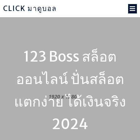
CLICK มาดูบอล
123 Boss สล็อต
ออนไลน์ ปั่นสล็อต
แตกง่าย ได้เงินจริง
2024