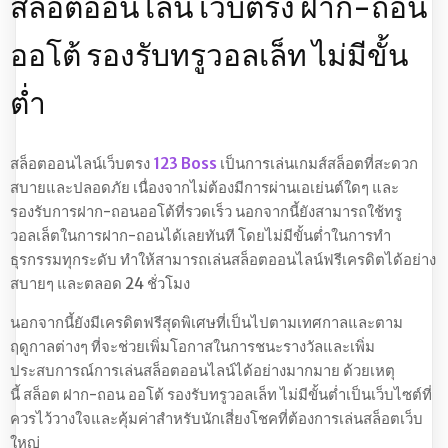
สล็อตออนไลน์ เว็บตรง ฝาก-ถอน
ออโต้ รองรับทรูวอลเล็ท ไม่มีขั้น
ต่ำ
สล็อตออนไลน์เว็บตรง
123 Boss
เป็นการเล่นเกมส์สล็อตที่สะดวก
สบายและปลอดภัย เนื่องจากไม่ต้องมีการผ่านเอเย่นต์ใดๆ และ
รองรับการฝาก-ถอนออโต้ที่รวดเร็ว นอกจากนี้ยังสามารถใช้ทรู
วอลเล็ตในการฝาก-ถอนได้เลยทันที โดยไม่มีขั้นต่ำในการทำ
ธุรกรรมทุกระดับ ทำให้สามารถเล่นสล็อตออนไลน์ฟรีเครดิตได้อย่าง
สบายๆ และตลอด 24 ชั่วโมง
นอกจากนี้ยังมีเครดิตฟรีสุดพิเศษที่เป็นไปตามเทศกาลและตาม
ฤดูกาลต่างๆ ที่จะช่วยเพิ่มโอกาสในการชนะรางวัลและเพิ่ม
ประสบการณ์การเล่นสล็อตออนไลน์ได้อย่างมากมาย ด้วยเหตุ
นี้ สล็อต ฝาก-ถอน ออโต้ รองรับทรูวอลเล็ท ไม่มีขั้นต่ำเป็นเว็บไซต์ที่
ควรไว้วางใจและคุ้มค่าสำหรับนักเสี่ยงโชคที่ต้องการเล่นสล็อตเว็บ
ใหญ่