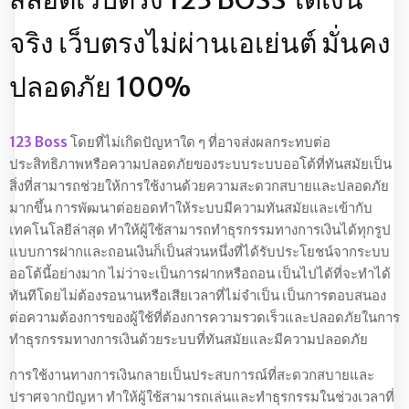
จริง เว็บตรงไม่ผ่านเอเย่นต์ มั่นคง
ปลอดภัย 100%
123 Boss
โดยที่ไม่เกิดปัญหาใด ๆ ที่อาจส่งผลกระทบต่อ
ประสิทธิภาพหรือความปลอดภัยของระบบระบบออโต้ที่ทันสมัยเป็น
สิ่งที่สามารถช่วยให้การใช้งานด้วยความสะดวกสบายและปลอดภัย
มากขึ้น การพัฒนาต่อยอดทำให้ระบบมีความทันสมัยและเข้ากับ
เทคโนโลยีล่าสุด ทำให้ผู้ใช้สามารถทำธุรกรรมทางการเงินได้ทุกรูป
แบบการฝากและถอนเงินก็เป็นส่วนหนึ่งที่ได้รับประโยชน์จากระบบ
ออโต้นี้อย่างมาก ไม่ว่าจะเป็นการฝากหรือถอน เป็นไปได้ที่จะทำได้
ทันทีโดยไม่ต้องรอนานหรือเสียเวลาที่ไม่จำเป็น เป็นการตอบสนอง
ต่อความต้องการของผู้ใช้ที่ต้องการความรวดเร็วและปลอดภัยในการ
ทำธุรกรรมทางการเงินด้วยระบบที่ทันสมัยและมีความปลอดภัย
การใช้งานทางการเงินกลายเป็นประสบการณ์ที่สะดวกสบายและ
ปราศจากปัญหา ทำให้ผู้ใช้สามารถเล่นและทำธุรกรรมในช่วงเวลาที่