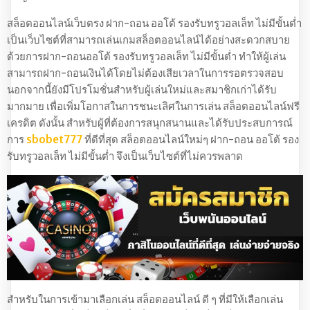
สล็อตออนไลน์เว็บตรง ฝาก-ถอน ออโต้ รองรับทรูวอลเล็ท ไม่มีขั้นต่ำ
เป็นเว็บไซต์ที่สามารถเล่นเกมสล็อตออนไลน์ได้อย่างสะดวกสบาย
ด้วยการฝาก-ถอนออโต้ รองรับทรูวอลเล็ท ไม่มีขั้นต่ำ ทำให้ผู้เล่น
สามารถฝาก-ถอนเงินได้โดยไม่ต้องเสียเวลาในการรอตรวจสอบ
นอกจากนี้ยังมีโปรโมชั่นสำหรับผู้เล่นใหม่และสมาชิกเก่าได้รับ
มากมาย เพื่อเพิ่มโอกาสในการชนะเลิศในการเล่น สล็อตออนไลน์ฟรี
เครดิต ดังนั้น สำหรับผู้ที่ต้องการสนุกสนานและได้รับประสบการณ์
การ
sbobet777
ที่ดีที่สุด สล็อตออนไลน์ใหม่ๆ ฝาก-ถอน ออโต้ รอง
รับทรูวอลเล็ท ไม่มีขั้นต่ำ จึงเป็นเว็บไซต์ที่ไม่ควรพลาด
สำหรับในการเข้ามาเลือกเล่น สล็อตออนไลน์ ดี ๆ ที่มีให้เลือกเล่น