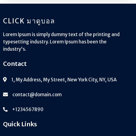
CLICK มาดูบอล
Lorem Ipsum is simply dummy text of the printing and
typesetting industry. Lorem Ipsum has been the
industry's.
Contact
1, My Address, My Street, New York City, NY, USA
contact@domain.com
+1234567890
Quick Links