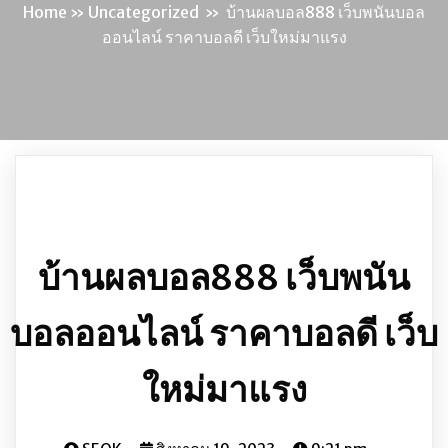
Home
»
Uncategorized
»
บ้านผลบอล888 เว็บพนันบอล
ออนไลน์ ราคาบอลดี เว็บใหม่มาแรง
บ้านผลบอล888 เว็บพนัน
บอลออนไลน์ ราคาบอลดี เว็บ
ใหม่มาแรง