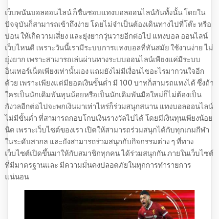
เว็บพนันบอลออนไลน์ ก็ชื่นชอบแทงบอลออนไลน์กันทั้งนั้น โดยใน
ปัจจุบันก็สามารถเข้าถึงง่าย โดยไม่จำเป็นต้องเดินทางไปที่โต๊ะ หรือ
บ่อน ให้เกิดวามเสี่ยง และยุ่งยากวุ่นวายอีกต่อไป แทงบอล ออนไลน์
เว็บไหนดี เพราะวันนี้เรามีระบบการแทงบอลที่ทันสมัย ใช้งานง่าย ไม่
ยุ่งยาก เพราะสามารถเล่นผ่านทางระบบออนไลน์เพียงแค่มีระบบ
อินเทอร์เน็ตเพียงเท่านั้นเอง แถมยังไม่มีเงื่อนไขอะไรมากวนใจอีก
ด้วย เพราะเพียงแต่มียอดเงินขั้นต่ำ มี 100 บาทก็สามรถแทงได้ ซึ่งถ้า
ใครเป็นนักเดิมพันทุนน้อยหรือเป็นนักเดิมพันมือใหม่ก็ไม่ต้องเป็น
กังวลอีกต่อไปจะพกเงินมาเท่าไหร่ก็ร่วมสนุกสนาน แทงบอลออนไลน์
ไม่มีขั้นต่ำ ที่สามารถกอบโกบเงินรางวัลไปได้ โดยมีเงินทุนเพียงน้อย
นิด เพราะเว็บไซต์ของเรา เปิดให้สามารถร่วมสนุกได้กับทุกเกมกีฬา
ในระดับสากล และยังสามารถร่วมสนุกกับกิจกรรมต่าง ๆ ที่ทาง
เว็บไซต์เปิดขึ้นมาให้กับสมาชิกทุกคน ได้ร่วมสนุกกัน ภายในเว็บไซต์
ที่มีมาตรฐานและ มีความมั่นคงปลอดภัยในทุกการทำรายการ
แน่นอน