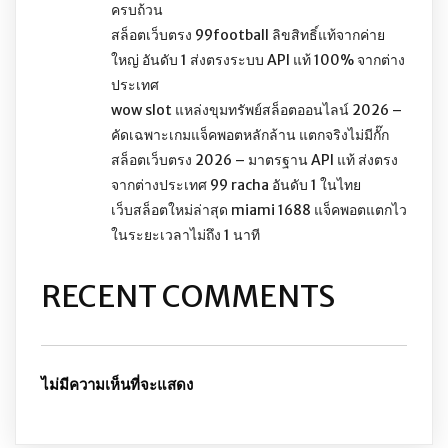
ครบถ้วน
สล็อตเว็บตรง 99football ลิขสิทธิ์แท้จากค่าย
ใหญ่ อันดับ 1 ส่งตรงระบบ API แท้ 100% จากต่าง
ประเทศ
wow slot แหล่งขุมทรัพย์สล็อตออนไลน์ 2026 –
คัดเฉพาะเกมแจ็คพอตหลักล้าน แตกจริงไม่มีกั๊ก
สล็อตเว็บตรง 2026 – มาตรฐาน API แท้ ส่งตรง
จากต่างประเทศ 99 racha อันดับ 1 ในไทย
เว็บสล็อตใหม่ล่าสุด miami 1688 แจ็คพอตแตกไว
ในระยะเวลาไม่ถึง 1 นาที
RECENT COMMENTS
ไม่มีความเห็นที่จะแสดง