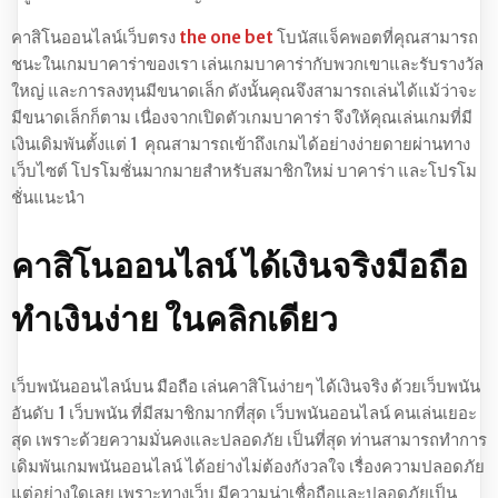
คาสิโนออนไลน์เว็บตรง
the one bet
โบนัสแจ็คพอตที่คุณสามารถ
ชนะในเกมบาคาร่าของเรา เล่นเกมบาคาร่ากับพวกเขาและรับรางวัล
ใหญ่ และการลงทุนมีขนาดเล็ก ดังนั้นคุณจึงสามารถเล่นได้แม้ว่าจะ
มีขนาดเล็กก็ตาม เนื่องจากเปิดตัวเกมบาคาร่า จึงให้คุณเล่นเกมที่มี
เงินเดิมพันตั้งแต่ 1 คุณสามารถเข้าถึงเกมได้อย่างง่ายดายผ่านทาง
เว็บไซต์ โปรโมชั่นมากมายสำหรับสมาชิกใหม่ บาคาร่า และโปรโม
ชั่นแนะนำ
คาสิโนออนไลน์ ได้เงินจริงมือถือ
ทำเงินง่าย ในคลิกเดียว
เว็บพนันออนไลน์บน มือถือ เล่นคาสิโนง่ายๆ ได้เงินจริง ด้วยเว็บพนัน
อันดับ 1 เว็บพนัน ที่มีสมาชิกมากที่สุด เว็บพนันออนไลน์ คนเล่นเยอะ
สุด เพราะด้วยความมั่นคงและปลอดภัย เป็นที่สุด ท่านสามารถทำการ
เดิมพันเกมพนันออนไลน์ ได้อย่างไม่ต้องกังวลใจ เรื่องความปลอดภัย
แต่อย่างใดเลย เพราะทางเว็บ มีความน่าเชื่อถือและปลอดภัยเป็น