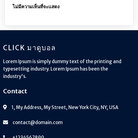
ไม่มีความเห็นที่จะแสดง
CLICK มาดูบอล
Lorem Ipsum is simply dummy text of the printing and
typesetting industry. Lorem Ipsum has been the
industry's.
Contact
1, My Address, My Street, New York City, NY, USA
contact@domain.com
+1234567890