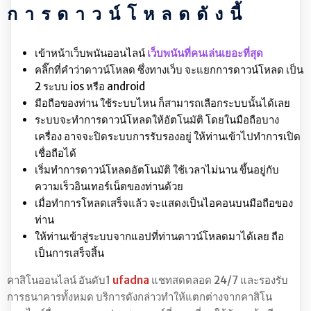
การดาวน์โหลดดังนี้
เข้าหน้าเว็บพนันออนไลน์
เว็บพนันที่คนเล่นเยอะที่สุด
คลิ๊กที่คำว่าดาวน์โหลด ซึ่งทางเว็บ จะแยกการดาวน์โหลด เป็น
2 ระบบ ios หรือ android
มือถือของท่าน ใช้ระบบไหน ก็สามารถเลือกระบบนั้นได้เลย
ระบบจะทำการดาวน์โหลดให้อัตโนมัติ โดยในมือถือบาง
เครื่อง อาจจะปิดระบบการรับรองอยู่ ให้ท่านเข้าไปทำการเปิด
เชื่อถือได้
เริ่มทำการดาวน์โหลดอัตโนมัติ ใช้เวลาไม่นาน ขึ้นอยู่กับ
ความเร็วอินเทอร์เน็ตของท่านด้วย
เมื่อทำการโหลดเสร็จแล้ว จะแสดงเป็นไอคอนบนมือถือของ
ท่าน
ให้ท่านเข้าสู่ระบบจากแอปที่ท่านดาวน์โหลดมาได้เลย ถือ
เป็นการเสร็จสิ้น
คาสิโนออนไลน์ อันดับ1
ufadna
แชทสดตลอด 24/7 และรองรับ
การธนาคารทั้งหมด บริการดังกล่าวทำให้แตกต่างจากคาสิโน