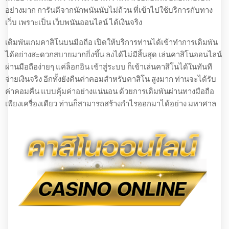
อย่างมาก การันตีจากนักพนันนับไม่ถ้วน ที่เข้าไปใช้บริการกับทาง
เว็บ เพราะเป็น เว็บพนันออนไลน์ ได้เงินจริง
เดิมพันเกมคาสิโนบนมือถือ เปิดให้บริการท่านได้เข้าทำการเดิมพัน
ได้อย่างสะดวกสบายมากยิ่งขึ้น ลงได้ไม่มีสิ้นสุด เล่นคาสิโนออนไลน์
ผ่านมือถือง่ายๆ แค่ล็อกอิน เข้าสู่ระบบ ก็เข้าเล่นคาสิโนได้ในทันที
จ่ายเงินจริง อีกทั้งยังคืนค่าคอมสำหรับคาสิโน สูงมาก ท่านจะได้รับ
ค่าคอมคืน แบบคุ้มค่าอย่างแน่นอน ด้วยการเดิมพันผ่านทางมือถือ
เพียงเครื่องเดียว ท่านก็สามารถสร้างกำไรออกมาได้อย่าง มหาศาล