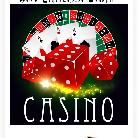
SEOK
มิถุนายน 3, 2023
9:48 pm