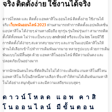
จริง ติดตั้งง่าย ใช้งานได้จริง
ดาวน์โหลด และ ติดตั้ง แอพคาสิโน ออนไลน์ ติดตั้งง่าย ใช้งานได้
จริง
เว็บพนันออนไลน์ 2023
ท่านสามารถทำการติดตั้งแอปพลิเคชั่น
แอปคาสิโน ได้ง่ายๆ ผ่านทางมือถือ ทุกรุ่น รุ่นใหม่รุ่นเก่า สามารถติด
ตั้งใด้ทั้งหมด ไม่ว่าจะเป็นระบบ android หรือจะเป็น ios โดยมีวิธี
การติดตั้งได้ง่ายๆ สะดวกสบายมากๆ และภายในแอปมีคาสิโนให้
ท่านได้เลือกเข้าไปทำการเดิมพันมากมาย หลายรูปแบบ ด้วยการเดิม
พันแบบไม่มีสิ้นสุด ด้วย แอพคาสิโนออนไลน์ ที่มีความมั่นคง และ
ปลอดภัยเป็นอย่างมาก
หากนักพนันคนไหน ที่ตัดสินใจไม่ได้ว่าจะเดิมพัน เกมคาสิโนที่ไหน
แอพคาสิโน ก็เป็นอีกหนึ่งทางเลือก ที่จะทำให้ท่านได้เดิมพันเกมคาสิ
โนได้อย่าง สนุกคุ้มค่า และมีความเสถียรแบบสุดๆ
ดาวน์โหลด แอพ คาสิ
โนออนไลน์ มีขั้นตอน