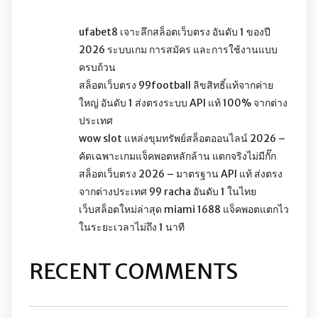
ufabet8 เจาะลึกสล็อตเว็บตรง อันดับ 1 ของปี
2026 ระบบเกม การสมัคร และการใช้งานแบบ
ครบถ้วน
สล็อตเว็บตรง 99football ลิขสิทธิ์แท้จากค่าย
ใหญ่ อันดับ 1 ส่งตรงระบบ API แท้ 100% จากต่าง
ประเทศ
wow slot แหล่งขุมทรัพย์สล็อตออนไลน์ 2026 –
คัดเฉพาะเกมแจ็คพอตหลักล้าน แตกจริงไม่มีกั๊ก
สล็อตเว็บตรง 2026 – มาตรฐาน API แท้ ส่งตรง
จากต่างประเทศ 99 racha อันดับ 1 ในไทย
เว็บสล็อตใหม่ล่าสุด miami 1688 แจ็คพอตแตกไว
ในระยะเวลาไม่ถึง 1 นาที
RECENT COMMENTS