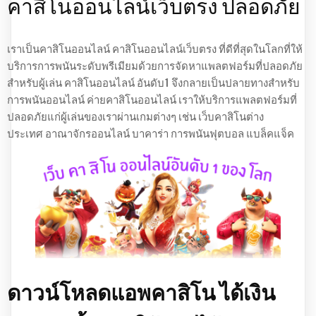
คาสิโนออนไลน์เว็บตรง ปลอดภัย
เราเป็นคาสิโนออนไลน์ คาสิโนออนไลน์เว็บตรง ที่ดีที่สุดในโลกที่ให้
บริการการพนันระดับพรีเมียมด้วยการจัดหาแพลตฟอร์มที่ปลอดภัย
สำหรับผู้เล่น คาสิโนออนไลน์ อันดับ1 จึงกลายเป็นปลายทางสำหรับ
การพนันออนไลน์ ค่ายคาสิโนออนไลน์ เราให้บริการแพลตฟอร์มที่
ปลอดภัยแก่ผู้เล่นของเราผ่านเกมต่างๆ เช่น เว็บคาสิโนต่าง
ประเทศ อาณาจักรออนไลน์ บาคาร่า การพนันฟุตบอล แบล็คแจ็ค
ดาวน์โหลดแอพคาสิโน ได้เงิน