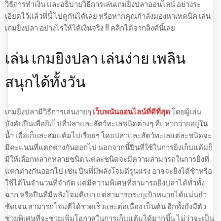
วิธีการทำเงิน เเละอธิบายวิธีการเล่นเกมยิงปลาออนไลน์ อย่างระ
เอียดไว้เเล้วที่นี้ ไปดูกันได้เลย หรือหากคุณกำลังมองหาเทคนิค เล่น
เกมยิงปลา อย่างไรให้ได้เงินจริง !! คลิกได้จากลิงค์นี้เลย
เล่น เกมยิงปลา เล่นง่าย เพลิน
สนุกได้ทั้งวัน
เกมยิงปลามีวิธีการเล่นง่ายๆ
เว็บพนันออนไลน์ที่ดีที่สุด
โดยผู้เล่น
บังคับปืนเพื่อยิงไปที่ปลาและสัตว์ทะเลชนิดต่างๆ ที่แหวกว่ายอยู่ใน
น้ำ เพื่อเก็บสะสมแต้มไปเรื่อยๆ โดยปลาและสัตว์ทะเลแต่ละชนิดจะ
มีคะแนนที่แตกต่างกันออกไป นอกจากนี้ปืนที่ใช้ในการยิงเก็บแต้มก็
มีให้เลือกหลากหลายชนิด แต่ละชนิดจะมีความสามารถในการยิงที่
แตกต่างกันออกไป เช่น ปืนที่มีพลังโจมตีรุนแรง อาจจะยิงได้ช้าหรือ
ใช้ได้ในจำนวนที่จำกัด แต่มีความพิเศษที่สามารถยิงปลาได้ทั่วทั้ง
ฉาก หรือปืนที่มีพลังโจมตีเบา แต่สามารถระบุเป้าหมายได้แม่นยำ
ชัดเจน สามารถโจมตีได้รวดเร็วและต่อเนื่อง เป็นต้น อีกทั้งยังมีตัว
ช่วยพิเศษที่จะช่วยเพิ่มโอกาสในการเก็บแต้มได้มากขึ้น ไม่ว่าจะเป็น