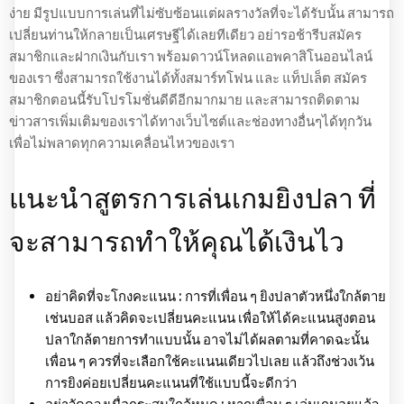
ง่าย มีรูปแบบการเล่นที่ไม่ซับซ้อนแต่ผลรางวัลที่จะได้รับนั้น สามารถ
เปลี่ยนท่านให้กลายเป็นเศรษฐีได้เลยทีเดียว อย่ารอช้ารีบสมัคร
สมาชิกและฝากเงินกับเรา พร้อมดาวน์โหลดแอพคาสิโนออนไลน์
ของเรา ซึ่งสามารถใช้งานได้ทั้งสมาร์ทโฟน และ แท็ปเล็ต สมัคร
สมาชิกตอนนี้รับโปรโมชั่นดีดีอีกมากมาย และสามารถติดตาม
ข่าวสารเพิ่มเติมของเราได้ทางเว็บไซต์และช่องทางอื่นๆได้ทุกวัน
เพื่อไม่พลาดทุกความเคลื่อนไหวของเรา
แนะนำสูตรการเล่นเกมยิงปลา ที่
จะสามารถทำให้คุณได้เงินไว
อย่าคิดที่จะโกงคะแนน : การที่เพื่อน ๆ ยิงปลาตัวหนึ่งใกล้ตาย
เช่นบอส แล้วคิดจะเปลี่ยนคะแนน เพื่อให้ได้คะแนนสูงตอน
ปลาใกล้ตายการทำแบบนั้น อาจไม่ได้ผลตามที่คาดฉะนั้น
เพื่อน ๆ ควรที่จะเลือกใช้คะแนนเดียวไปเลย แล้วถึงช่วงเว้น
การยิงค่อยเปลี่ยนคะแนนที่ใช้แบบนี้จะดีกว่า