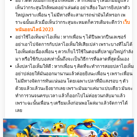
อย่าวัดดวงเมื่อกระสุนใกล้หมด : หากเพื่อน ๆ เล่นเกมอยูแล้ว
เห็นว่ากระสุนใกล้หมดอย่าเล่นต่อ อย่าเสี่ยง ในการยิงปลาตัว
ใหญ่เพราะเพื่อน ๆ ไม่มีทางที่จะสามารถฆ่ามันได้หรอก เพ
ราะฉนั้นแล้วเมื่อเห็นว่ากระสุนจะหมดก็ควรเติมจะดีกว่า
เว็บ
พนันออนไลน์ 2023
อย่าใช้ไอเท็มฆ่าไอเท็ม : หากเพื่อน ๆ ได้ปืนพวกปืนเลเซอร์
อย่าเอาไปจัดการกับปลาไอเท็มให้เสียเปล่า เพราะบางทีไม่ได้
ไอเท็มต่อเนื่องเพื่อน ๆ ควรเก็บไว้ใช้ในตอนที่ปลาฝูงใหญ่กำลัง
มา หรือใช้กับบอสเท่านั้นถึงจะเป็นวิธีการที่ฉลาดที่สุดนั้นเอง
เล็งปลาไอเท็มให้ดี : หากเพื่อน ๆ คิดที่จะทำการสอยปลาไอเท็ม
อย่าปล่อยให้มันออกมานานแล้วค่อยยิงนะเพื่อน ๆ เพราะเพื่อน
ไม่มีทางจัดการทันแน่นอน โดยเฉพาะปลาที่มีแสงรอบ ๆ ตัว
ด้วยแล้วแล้วนะยิงยากเลย เพราะมันมาแค่มาแปบเดียว มันจะ
ทำการวนจนครบเวลา แล้วก็ออกไปไม่ค่อยวนกลับมาแล้ว
เพราะฉะนั้นเพื่อน ๆ เตรียมเล็งก่อนพอโผล่มาแล้วจัดการได้
เลย