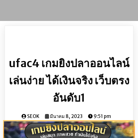
ufac4 เกมยิงปลาออนไลน์
เล่นง่าย ได้เงินจริง เว็บตรง
อันดับ1
SEOK
มีนาคม 8, 2023
9:51 pm