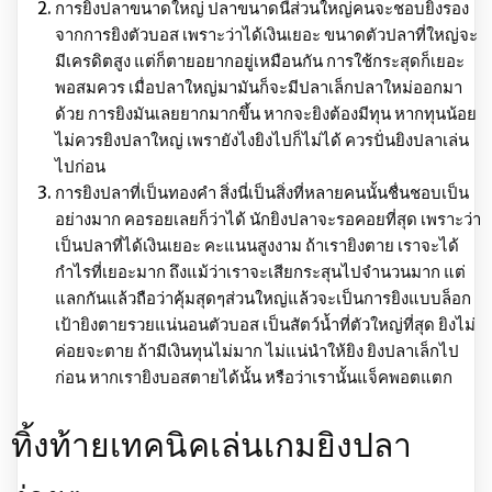
การยิงปลาขนาดใหญ่ ปลาขนาดนี้ส่วนใหญ่คนจะชอบยิงรอง
จากการยิงตัวบอส เพราะว่าได้เงินเยอะ ขนาดตัวปลาที่ใหญ่จะ
มีเครดิตสูง แต่ก็ตายอยากอยู่เหมือนกัน การใช้กระสุดก็เยอะ
พอสมควร เมื่อปลาใหญ่มามันก็จะมีปลาเล็กปลาใหม่ออกมา
ด้วย การยิงมันเลยยากมากขึ้น หากจะยิงต้องมีทุน หากทุนน้อย
ไม่ควรยิงปลาใหญ่ เพรายังไงยิงไปก็ไม่ได้ ควรปั่นยิงปลาเล่น
ไปก่อน
การยิงปลาที่เป็นทองคำ สิ่งนี่เป็นสิ่งที่หลายคนนั้นชื่นชอบเป็น
อย่างมาก คอรอยเลยก็ว่าได้ นักยิงปลาจะรอคอยที่สุด เพราะว่า
เป็นปลาที่ได้เงินเยอะ คะแนนสูงงาม ถ้าเรายิงตาย เราจะได้
กำไรที่เยอะมาก ถึงแม้ว่าเราจะเสียกระสุนไปจำนวนมาก แต่
แลกกันแล้วถือว่าคุ้มสุดๆส่วนใหญ่แล้วจะเป็นการยิงแบบล็อก
เป้ายิงตายรวยแน่นอนตัวบอส เป็นสัตว์น้ำที่ตัวใหญ่ที่สุด ยิงไม่
ค่อยจะตาย ถ้ามีเงินทุนไม่มาก ไม่แน่นำให้ยิง ยิงปลาเล็กไป
ก่อน หากเรายิงบอสตายได้นั้น หรือว่าเรานั้นแจ็คพอตแตก
ทิ้งท้ายเทคนิคเล่นเกมยิงปลา