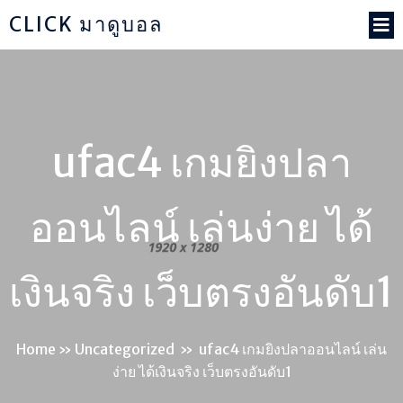
CLICK มาดูบอล
ufac4 เกมยิงปลา
ออนไลน์ เล่นง่าย ได้
เงินจริง เว็บตรงอันดับ1
Home
»
Uncategorized
»
ufac4 เกมยิงปลาออนไลน์ เล่น
ง่าย ได้เงินจริง เว็บตรงอันดับ1