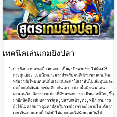
เทคนิคเล่นเกมยิงปลา
การยิงปลาขนาดเล็ก มักจะมาเป็นฝูง ยิงตายง่าย ไม่ต้องใช้
กระสุนเยอะ แบบนี้เหมาะมากสำหรับคนที่เข้ามาเล่นเกมใหม่
หรือว่ามือใหม่หัดเล่นนั้นเอง มันจะทำให้เรานั้นไม่เสียทุนเยอะ
แต่ก็จะได้เงินน้อยเช่นเดียวกัน เพราะปลานั้นมีขนาดเล่น
คะแนนก็จะน้อยขนาดปลาที่มีขนาดกลาง จะมีขนาดที่ใหญ่ขึ้น
มาอีกนิดนึง เช่นปลาการ์ตูน , ปลาปักเป้า , กุ้ง , หมึก สามารถ
ยิงได้ไม่ค่อยยาก คุ่มค่าที่สุดในการยิง เพราะยิงตายไม่ได้ยาก
เลย เงินตอบแทนก็กำลังดี ไม่มากและไม่น้อยจนเกินไป