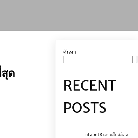
ค้นหา
่สุด
RECENT
POSTS
ufabet8 เจาะลึกสล็อต