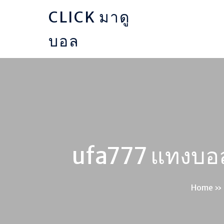
CLICK มาดู
บอล
ufa777 แทงบอลเว
Home
»