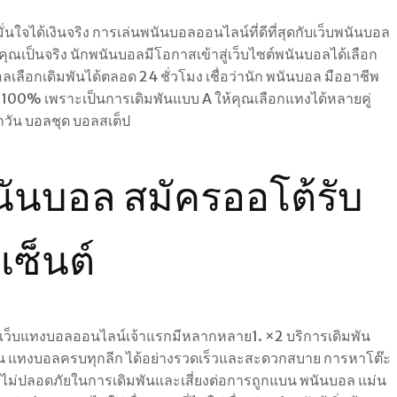
ใจได้เงินจริง การเล่นพนันบอลออนไลน์ที่ดีที่สุดกับเว็บพนันบอล
ณเป็นจริง นักพนันบอลมีโอกาสเข้าสู่เว็บไซต์พนันบอลได้เลือก
เลือกเดิมพันได้ตลอด 24 ชั่วโมง เชื่อว่านัก พนันบอล มืออาชีพ
0% เพราะเป็นการเดิมพันแบบ A ให้คุณเลือกแทงได้หลายคู่
ุกวัน บอลชุด บอลสเต็ป
ันบอล สมัครออโต้รับ
เซ็นต์
นเว็บแทงบอลออนไลน์เจ้าแรกมีหลากหลาย1. ×2 บริการเดิมพัน
ัน แทงบอลครบทุกลีก ได้อย่างรวดเร็วและสะดวกสบาย การหาโต๊ะ
ังไม่ปลอดภัยในการเดิมพันและเสี่ยงต่อการถูกแบน พนันบอล แม่น