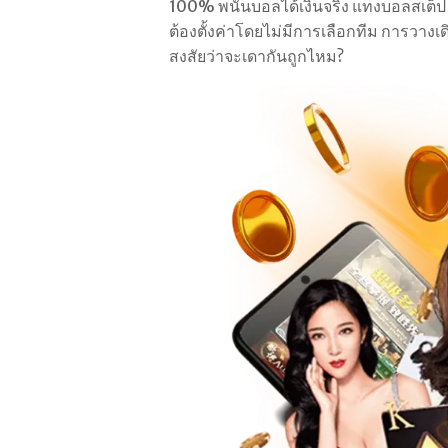
100% พนันบอลได้เงินจริง แทงบอลสเต็ป แม่น
ต้องตั้งค่าโดยไม่มีการเลือกทีม การวางเ
สงสัยว่าจะเดากันถูกไหม?