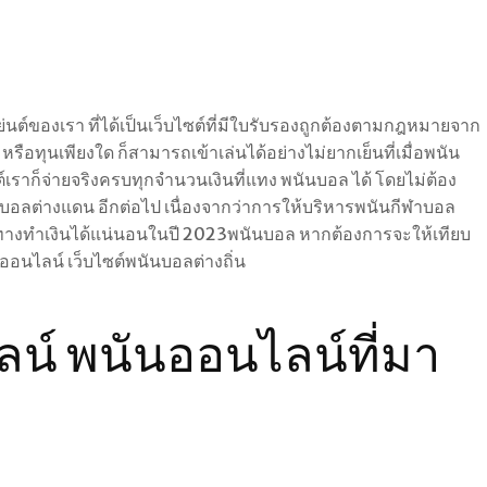
นต์ของเรา ที่ได้เป็นเว็บไซต์ที่มีใบรับรองถูกต้องตามกฎหมายจาก
หรือทุนเพียงใด ก็สามารถเข้าเล่นได้อย่างไม่ยากเย็นที่เมื่อพนัน
์เราก็จ่ายจริงครบทุกจำนวนเงินที่แทง พนันบอล ได้ โดยไม่ต้อง
ันบอลต่างแดน อีกต่อไป เนื่องจากว่าการให้บริหารพนันกีฬาบอล
ึ่งทางทำเงินได้แน่นอนในปี 2023พนันบอล หากต้องการจะให้เทียบ
อนไลน์ เว็บไซต์พนันบอลต่างถิ่น
์ พนันออนไลน์ที่มา