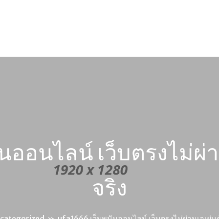
ออนไลน์ เว็บตรงไม่ผ่าน
จริง
categorized
»
ufa1666 เว็บพนันออนไลน์ เว็บตรงไม่ผ่านเอเย่นต์