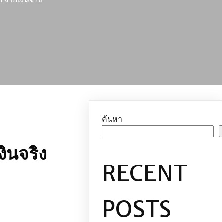
ค้นหา
งินจริง
RECENT
POSTS