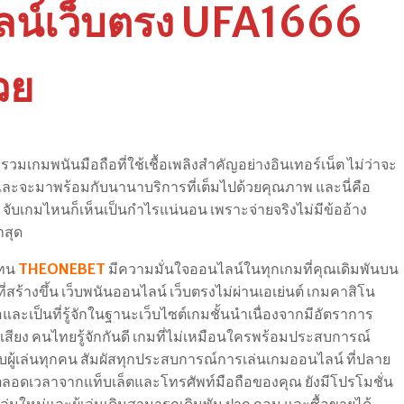
ลน์เว็บตรง UFA1666
วย
รวมเกมพนันมือถือที่ใช้เชื้อเพลิงสำคัญอย่างอินเทอร์เน็ต ไม่ว่าจะ
และจะมาพร้อมกับนานาบริการที่เต็มไปด้วยคุณภาพ และนี่คือ
์ จับเกมไหนก็เห็นเป็นกำไรแน่นอน เพราะจ่ายจริงไม่มีข้ออ้าง
าสุด
แทน
THEONEBET
มีความมั่นใจออนไลน์ในทุกเกมที่คุณเดิมพันบน
ี่สร้างขึ้น เว็บพนันออนไลน์ เว็บตรงไม่ผ่านเอเย่นต์ เกมคาสิโน
ถือและเป็นที่รู้จักในฐานะเว็บไซต์เกมชั้นนำเนื่องจากมีอัตราการ
่อเสียง คนไทยรู้จักกันดี เกมที่ไม่เหมือนใครพร้อมประสบการณ์
ู้เล่นทุกคน สัมผัสทุกประสบการณ์การเล่นเกมออนไลน์ ที่ปลาย
ตลอดเวลาจากแท็บเล็ตและโทรศัพท์มือถือของคุณ ยังมีโปรโมชั่น