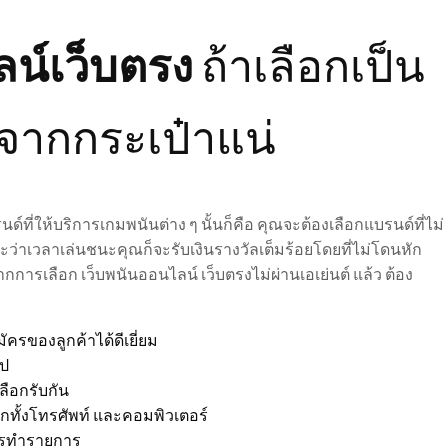
ลน์เว็บตรง
ถ้าเลือกเป็น
กจากกระเป๋าแน่
ที่ให้บริการเกมพนันต่าง ๆ นั้นก็คือ คุณจะต้องเลือกแบรนด์ที่ไม่
าะว่าเวลาเล่นชนะคุณก็จะรับเงินรางวัลเต็มร้อยโดยที่ไม่โดนหัก
ารเลือก เว็บพนันออนไลน์ เว็บตรงไม่ผ่านเอเย่นต์ แล้ว ต้อง
ครของลูกค้าได้ดีเยี่ยม
ไป
ือกรับกัน
กทั้งโทรศัพท์ และคอมพิวเตอร์
ารทำรายการ