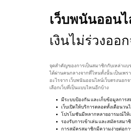
เว็บพนันออนไ
เงินไม่ร่วงออ
จุดสำคัญของการเป็นสมาชิกกับเหล่าแบรนด์
ได้ผ่านคนกลางจากที่ไหนทั้งนั้น เป็นเพร
อะไรจาก เว็บพนันออนไลน์เว็บตรงนอกจากก
เลือกเว็บที่เป็นแบบไหนอีกบ้าง
มีระบบป้องกัน และเก็บข้อมูลการสมั
เว็บเปิดให้บริการตลอดทั้งเดือนวน
โปรโมชันมีหลากหลายอารมณ์ให้เล
รองรับการเข้าเล่น และสมัครสมาชิ
การสมัครสมาชิกมีความง่ายต่อก