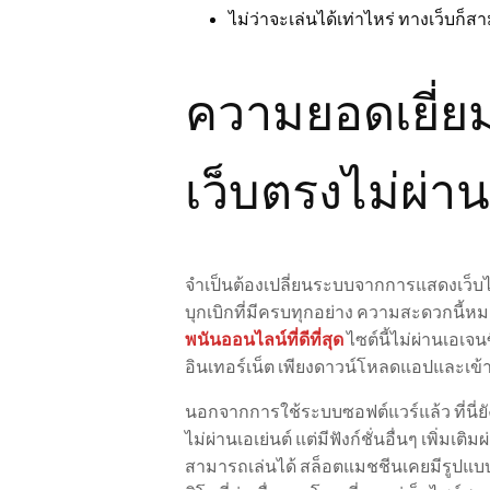
ไม่ว่าจะเล่นได้เท่าไหร่ ทางเว็บก็
ความยอดเยี่ย
เว็บตรงไม่ผ่าน
จำเป็นต้องเปลี่ยนระบบจากการแสดงเว็บไซ
บุกเบิกที่มีครบทุกอย่าง ความสะดวกนี้ห
พนันออนไลน์ที่ดีที่สุด
ไซต์นี้ไม่ผ่านเอเ
อินเทอร์เน็ต เพียงดาวน์โหลดแอปและเข้
นอกจากการใช้ระบบซอฟต์แวร์แล้ว ที่นี่ยั
ไม่ผ่านเอเย่นต์ แต่มีฟังก์ชั่นอื่นๆ เพิ่
สามารถเล่นได้ สล็อตแมชชีนเคยมีรูปแบบ