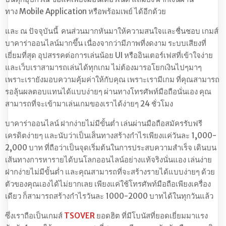
ทาง Mobile Application หรือพร้อมเพย์ ได้อีกด้วย
และ ณ ปัจจุบันนี้ คนส่วนมากหันมาให้ความสนใจและชื่นชอบ เกมส์
บาคาร่าออนไลน์มากขึ้น เนื่องจากว่ามีภาพที่งดงาม ระบบเสียงที่
เยี่ยมที่สุด อุปสรรคต่อการเล่นน้อย UI หรืออินเตอร์เฟสที่เข้าใจง่าย
และเว็บเราสามารถเล่นได้ทุกเกม ไม่ต้องมารอโยกเงินไปๆมาๆ
เพราะเรายังมอบความคุ้มค่าให้กับคุณ เพราะเรามีเกม ที่คุณสามารถ
รอลุ้นผลตอบแทนได้แบบง่ายๆ ผ่านทางโทรศัพท์มือถือนั่นเอง คุณ
สามารถที่จะเข้ามาเล่นเกมของเราได้ง่ายๆ 24 ชั่วโมง
บาคาร่าออนไลน์ ฝากง่ายไม่มีขั้นต่ำ เล่นผ่านมือถือสมัครรับฟรี
เครดิตง่ายๆ และนับว่าเป็นเส็นทางสร้างกำไรเพียงแค่วันละ 1
,
000-
2
,
000 บาท ที่ถือว่าเป็นจุดเริ่มต้นในการประสบความสำเร็จ เดินบน
เส้นทางการหารายได้บนโลกออนไลน์อย่างแท้จริงนั่นแอง เล่นง่าย
ฝากง่ายไม่มีขั้นต่ำ และคุณสามารถที่จะสร้างรายได้แบบง่ายๆ ด้วย
ตัวของคุณเองได้ไม่ยากเลย เพียงแค่ใช้โทรศัพท์มือถือเพียงเครื่อง
เดียว ก็สามารถสร้างกำไรวันละ 1000-2000 บาทได้ในทุกวันแล้ว
ซึ่งเราถือเป็นเกมส์
TSOVER
ยอดฮิต ที่มีโบนัสที่ยอดเยี่ยมมาแรง