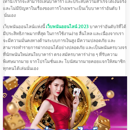
เท่านี้ เราก็จะสามารถเล่นบาคาร่า และประสบความสำเร็จได้เงินจริง
และไม่มีปัญหาในเรื่องของการโกงเพราะเป็นเว็บบาคาร่าอันดับ 1
นั่นเอง
เว็บพนันออนไลน์แห่งนี้
เว็บพนันออนไลน์ 2023
บาคาร่าอันดับ1ที่ได้
มีประสิทธิภาพมากที่สุด ในการใช้งานง่าย ลื่นไหล และเนื่องจากเรา
จะมีความมั่นคงทางด้านระบบการเงินสูง มีความปลอดภัย และ
สามารถทำรายการฝากถอนได้อย่างปลอดภัย และเป็นพนันครบวงจร
ที่นักพนันใหม่สนใจบาคาร่า ตรง สมัครบาคาร่าง่าย ๆ ที่รับความ
พิเศษมากมาย จากโปรโมชั่นและ โบนัสมากมายคอยแจกให้สมาชิก
ทุกคนได้เล่นนั่นเอง