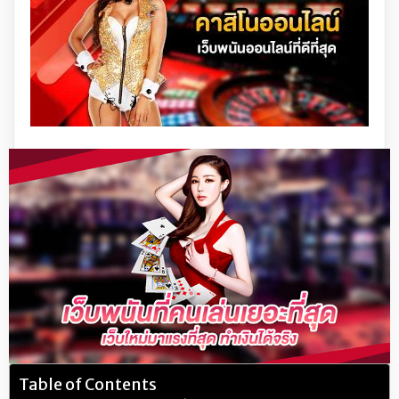
Table of Contents