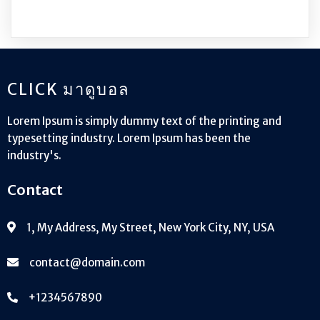
CLICK มาดูบอล
Lorem Ipsum is simply dummy text of the printing and
typesetting industry. Lorem Ipsum has been the
industry's.
Contact
1, My Address, My Street, New York City, NY, USA
contact@domain.com
+1234567890