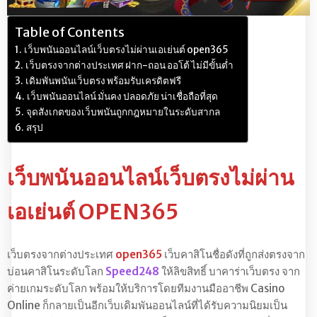
Table of Contents
เว็บพนันออนไลน์เว็บตรงไม่ผ่านเอเย่นต์ open365
เว็บตรงจากต่างประเทศ ฝาก-ถอน ออโต้ ไม่มีขั้นต่ำ
เดิมพันพนันเว็บตรง พร้อมรับเครดิตฟรี
เว็บพนันออนไลน์ มั่นคง ปลอดภัย น่าเชื่อถือที่สุด
จุดสังเกตของเว็บพนันถูกกฎหมายในระดับสากล
สรุป
เว็บพนันออนไลน์เว็บตรงไม่ผ่าน
เอเย่นต์ OPEN365
เว็บตรงจากต่างประเทศ
open365
เว็บคาสิโนชื่อดังที่ถูกส่งตรงจาก
บ่อนคาสิโนระดับโลก
Speed248
ให้ลิขสิทธิ์ บาคาร่าเว็บตรง จาก
ค่ายเกมระดับโลก พร้อมให้บริการโดยทีมงานมืออาชีพ Casino
Online ก็กลายเป็นอีกเว็บเดิมพันออนไลน์ที่ได้รับความนิยมเป็น