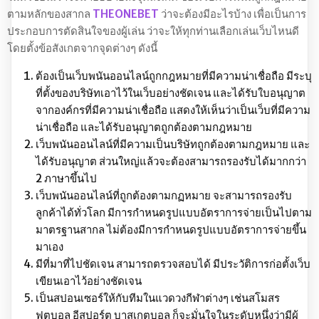
ตามหลักของสากล
THEONEBET
ว่าจะต้องมีอะไรบ้าง เพื่อเป็นการ
ประกอบการตัดสินใจของผู้เล่น ว่าจะให้ทุกท่านเลือกเล่นเว็บไหนดี
โดยตั้งข้อสังเกตจากจุดต่างๆ ดังนี้
ต้องเป็นเว็บพนันออนไลน์ถูกกฎหมายที่มีความน่าเชื่อถือ มีระบุ
ที่ตั้งของบริษัทเอาไว้ในเว็บอย่างชัดเจน และได้รับใบอนุญาต
จากองค์กรที่มีความน่าเชื่อถือ แสดงให้เห็นว่าเป็นเว็บที่มีความ
น่าเชื่อถือ และได้รับอนุญาตถูกต้องตามกฎหมาย
เว็บพนันออนไลน์ที่มีความเป็นบริษัทถูกต้องตามกฎหมาย และ
ได้รับอนุญาต ส่วนใหญ่แล้วจะต้องสามารถรองรับได้มากกว่า
2 ภาษาขึ้นไป
เว็บพนันออนไลน์ที่ถูกต้องตามกฏหมาย จะสามารถรองรับ
ลูกค้าได้ทั่วโลก มีการกำหนดรูปแบบอัตราการจ่ายเป็นไปตาม
มาตรฐานสากล ไม่ต้องมีการกำหนดรูปแบบอัตราการจ่ายขึ้น
มาเอง
มีที่มาที่ไปชัดเจน สามารถตรวจสอบได้ มีประวัติการก่อตั้งเว็บ
เขียนเอาไว้อย่างชัดเจน
เป็นสปอนเซอร์ให้กับทีมในแวดวงกีฬาต่างๆ เช่นสโมสร
ฟุตบอล อีสปอร์ต บาสเกตบอล ก็จะมั่นใจในระดับหนึ่งว่ามีผู้