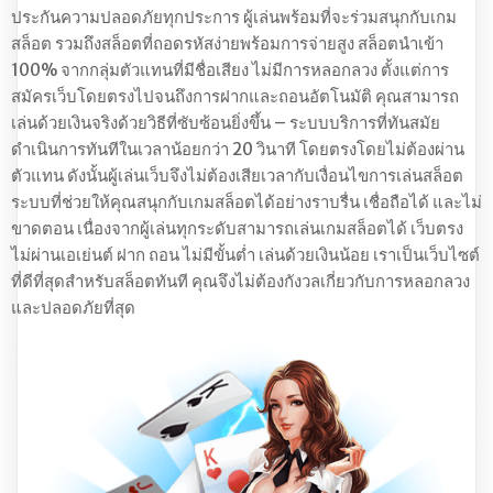
ประกันความปลอดภัยทุกประการ ผู้เล่นพร้อมที่จะร่วมสนุกกับเกม
สล็อต รวมถึงสล็อตที่ถอดรหัสง่ายพร้อมการจ่ายสูง สล็อตนำเข้า
100% จากกลุ่มตัวแทนที่มีชื่อเสียง ไม่มีการหลอกลวง ตั้งแต่การ
สมัครเว็บโดยตรงไปจนถึงการฝากและถอนอัตโนมัติ คุณสามารถ
เล่นด้วยเงินจริงด้วยวิธีที่ซับซ้อนยิ่งขึ้น – ระบบบริการที่ทันสมัย
ดำเนินการทันทีในเวลาน้อยกว่า 20 วินาที โดยตรงโดยไม่ต้องผ่าน
ตัวแทน ดังนั้นผู้เล่นเว็บจึงไม่ต้องเสียเวลากับเงื่อนไขการเล่นสล็อต
ระบบที่ช่วยให้คุณสนุกกับเกมสล็อตได้อย่างราบรื่น เชื่อถือได้ และไม่
ขาดตอน เนื่องจากผู้เล่นทุกระดับสามารถเล่นเกมสล็อตได้ เว็บตรง
ไม่ผ่านเอเย่นต์ ฝาก ถอน ไม่มีขั้นต่ำ เล่นด้วยเงินน้อย เราเป็นเว็บไซต์
ที่ดีที่สุดสำหรับสล็อตทันที คุณจึงไม่ต้องกังวลเกี่ยวกับการหลอกลวง
และปลอดภัยที่สุด