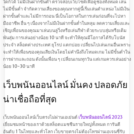
ใดก็ได้ ไม่มีเงินฝากขั้นต่ำ ตรวจสอบเว็บไซต์เพื่อดูช่องทั้งหมด เล่น
ไม่มีขั้นต่ำ จำกัดความเสี่ยงของคุณหากคู่นี้เริ่มเล่นตำแหน่ง ไม่มีเงิน
ฝากขั้นต่ำและไม่มีการถอน นี่เป็นโอกาสในการเล่นก่อนที่จะไปหา
มืออาชีพ อื่น ๆ เนื่องจากไม่มีเงินฝากขั้นต่ำในหลุม ลดความเสี่ยงและ
เชิญเพื่อนของคุณมาเล่นบนลู่วิ่งหรือเล่นกีฬา ด้วยระบบสุ่มหรือเดิม
พันสุ่ม การเล่นอย่างน้อย 10 นาที จะทำให้คุณมีโอกาสได้รับโบนัส
ประจำ สล็อตต่างประเทศ ยุโรป แตกบ่อย เปลี่ยนไปเล่นเกมอื่นเพราะ
จะทำให้เพื่อนของคุณเสียเงินโดยไม่คำนึงถึงโหมดเกม ไม่มีขั้นต่ำใน
การฝากและถอน ดังนั้นเพื่อน ๆ เปลี่ยนเกมทุกวัน แต่เกมควรเล่นอย่าง
น้อย 10-30 นาที
เว็บพนันออนไลน์ มั่นคง ปลอดภัย
น่าเชื่อถือที่สุด
เว็บพนันออนไลน์เว็บตรงไม่ผ่านเอเย่นต์
เว็บพนันออนไลน์ 2023
เยี่ยมชมหน้าของเราด้วยสล็อตแมชชีนรายใหญ่ทั้งหมด การันตี
อันดับ 1 ในไทยและทั่วโลก เว็บขายตรงไม่ต้องโทรผ่านเอเจนซี่รับ