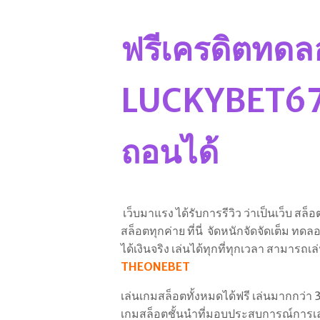
ฟรีเครดิตทดลอ
LUCKYBET678
ถอนได้
เว็บมาแรง ได้รับการรีวิว ว่าเป็นเว็บ สล
สล็อตทุกค่าย ที่นี่ จัดหนักจัดจัดเต็ม 
ได้เงินจริง เล่นได้ทุกที่ทุกเวลา สามารถเ
THEONEBET
เล่นเกมสล็อตทั้งหมดได้ฟรี เล่นมากกว่า 
เกมสล็อตชั้นนำที่มอบประสบการณ์การเล่นเ