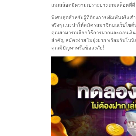
เกมสล็อตมีความเปราะบาง เกมสล็อตที่ดี พ
พิเศษสุดสำหรับผู้ที่ต้องการเดิมพันจริง
จริงๆ แนะนำให้สมัครสมาชิกบนเว็บไซต์
คุณสามารถเลือกวิธีการฝากและถอนเงินที่
สำคัญ สมัครง่าย ไม่ยุ่งยาก พร้อมรับโบ
คุณมีปัญหาหรือข้อสงสัย!