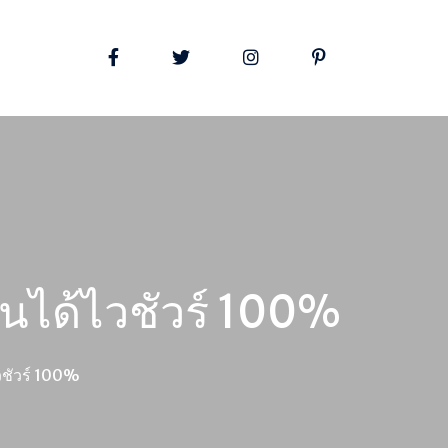
นได้ไวชัวร์ 100%
วชัวร์ 100%