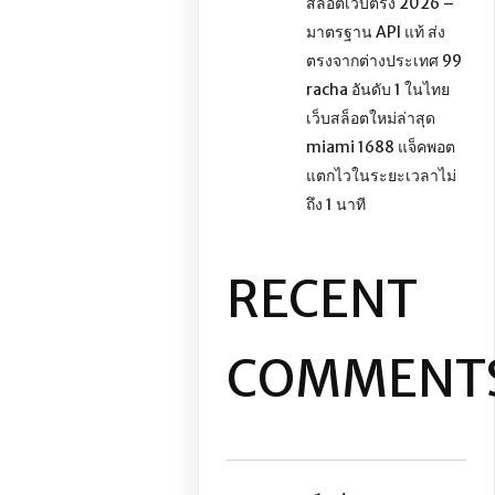
สล็อตเว็บตรง 2026 –
มาตรฐาน API แท้ ส่ง
ตรงจากต่างประเทศ 99
racha อันดับ 1 ในไทย
เว็บสล็อตใหม่ล่าสุด
miami 1688 แจ็คพอต
แตกไวในระยะเวลาไม่
ถึง 1 นาที
RECENT
COMMENT