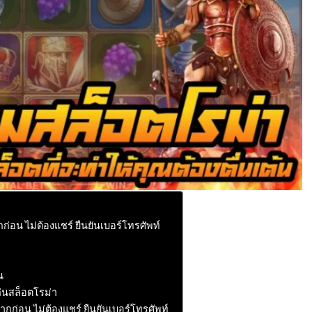
ก่อน ไม่ต้องแชร์ ยืนยันเบอร์โทรศัพท์
น
ล่นสล็อตโรม่า
ากก่อน ไม่ต้องแชร์ ยืนยันเบอร์โทรศัพท์