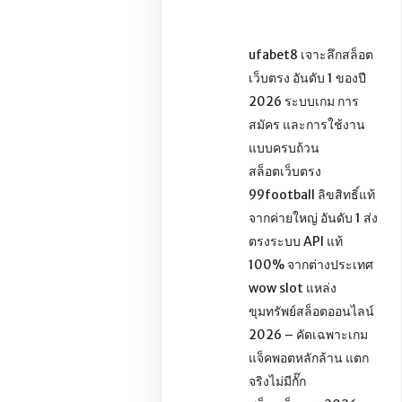
ufabet8 เจาะลึกสล็อต
เว็บตรง อันดับ 1 ของปี
2026 ระบบเกม การ
สมัคร และการใช้งาน
แบบครบถ้วน
สล็อตเว็บตรง
99football ลิขสิทธิ์แท้
จากค่ายใหญ่ อันดับ 1 ส่ง
ตรงระบบ API แท้
100% จากต่างประเทศ
wow slot แหล่ง
ขุมทรัพย์สล็อตออนไลน์
2026 – คัดเฉพาะเกม
แจ็คพอตหลักล้าน แตก
จริงไม่มีกั๊ก