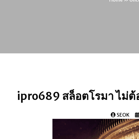
ipro689 สล็อตโรมา ไม่ต้
SEOK