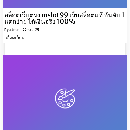
สล็อตเว็บตรง mslot99 เว็บสล็อตแท้ อันดับ 1
แตกง่าย ได้เงินจริง 100%
By
admin
|
22
ก.ค., 25
สล็อตเว็บต…