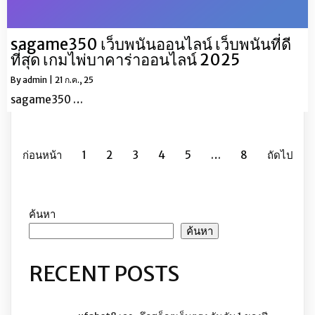
sagame350 เว็บพนันออนไลน์ เว็บพนันที่ดี
ที่สุด เกมไพ่บาคาร่าออนไลน์ 2025
By
admin
|
21
ก.ค., 25
sagame350 …
ก่อนหน้า
1
2
3
4
5
…
8
ถัดไป
ค้นหา
ค้นหา
RECENT POSTS