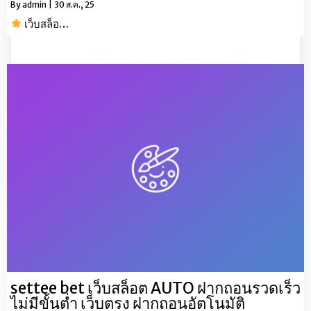
By
admin
|
30
ส.ค., 25
เว็บสล็อ…
settee bet เว็บสล็อต AUTO ฝากถอนรวดเร็ว
ไม่มีขั้นต่ำ เว็บตรง ฝากถอนอัตโนมัติ