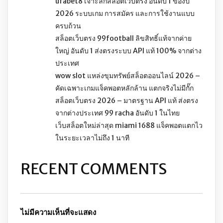
ufabet8 เจาะลึกสล็อตเว็บตรง อันดับ 1 ของปี
2026 ระบบเกม การสมัคร และการใช้งานแบบ
ครบถ้วน
สล็อตเว็บตรง 99football ลิขสิทธิ์แท้จากค่าย
ใหญ่ อันดับ 1 ส่งตรงระบบ API แท้ 100% จากต่าง
ประเทศ
wow slot แหล่งขุมทรัพย์สล็อตออนไลน์ 2026 –
คัดเฉพาะเกมแจ็คพอตหลักล้าน แตกจริงไม่มีกั๊ก
สล็อตเว็บตรง 2026 – มาตรฐาน API แท้ ส่งตรง
จากต่างประเทศ 99 racha อันดับ 1 ในไทย
เว็บสล็อตใหม่ล่าสุด miami 1688 แจ็คพอตแตกไว
ในระยะเวลาไม่ถึง 1 นาที
RECENT COMMENTS
ไม่มีความเห็นที่จะแสดง