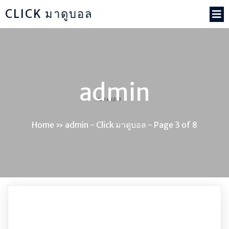
CLICK มาดูบอล
admin
Home
»
admin - Click มาดูบอล - Page 3 of 8