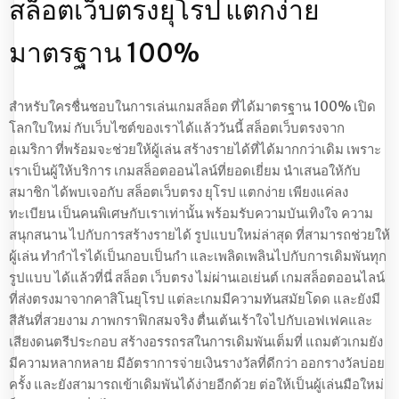
สล็อตเว็บตรงยุโรป แตกง่าย
มาตรฐาน 100%
สำหรับใครชื่นชอบในการเล่นเกมสล็อต ที่ได้มาตรฐาน 100% เปิด
โลกใบใหม่ กับเว็บไซต์ของเราได้แล้ววันนี้ สล็อตเว็บตรงจาก
อเมริกา ที่พร้อมจะช่วยให้ผู้เล่น สร้างรายได้ที่ได้มากกว่าเดิม เพราะ
เราเป็นผู้ให้บริการ เกมสล็อตออนไลน์ที่ยอดเยี่ยม นำเสนอให้กับ
สมาชิก ได้พบเจอกับ สล็อตเว็บตรง ยุโรป แตกง่าย เพียงแค่ลง
ทะเบียน เป็นคนพิเศษกับเราเท่านั้น พร้อมรับความบันเทิงใจ ความ
สนุกสนาน ไปกับการสร้างรายได้ รูปแบบใหม่ล่าสุด ที่สามารถช่วยให้
ผู้เล่น ทำกำไรได้เป็นกอบเป็นกำ และเพลิดเพลินไปกับการเดิมพันทุก
รูปแบบ ได้แล้วที่นี่ สล็อต เว็บตรง ไม่ผ่านเอเย่นต์ เกมสล็อตออนไลน์
ที่ส่งตรงมาจากคาสิโนยุโรป แต่ละเกมมีความทันสมัยโดด และยังมี
สีสันที่สวยงาม ภาพกราฟิกสมจริง ตื่นเต้นเร้าใจไปกับเอฟเฟคและ
เสียงดนตรีประกอบ สร้างอรรถรสในการเดิมพันเต็มที่ แถมตัวเกมยัง
มีความหลากหลาย มีอัตราการจ่ายเงินรางวัลที่ดีกว่า ออกรางวัลบ่อย
ครั้ง และยังสามารถเข้าเดิมพันได้ง่ายอีกด้วย ต่อให้เป็นผู้เล่นมือใหม่