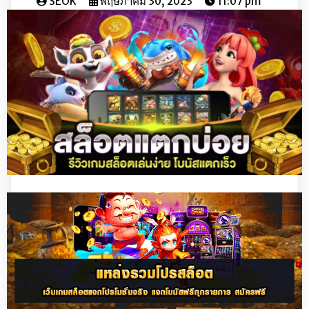
SEOK
พฤษภาคม 30, 2023
11:07 pm