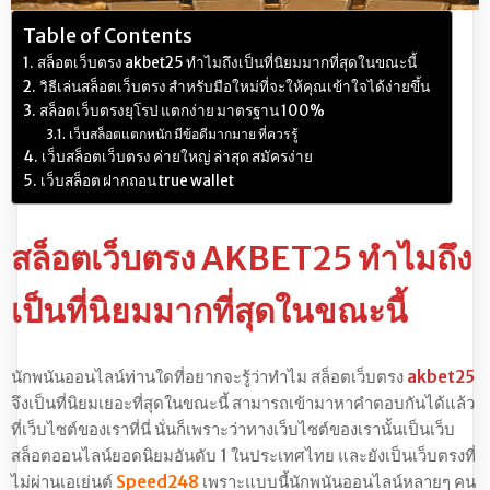
Table of Contents
สล็อตเว็บตรง akbet25 ทำไมถึงเป็นที่นิยมมากที่สุดในขณะนี้
วิธีเล่นสล็อตเว็บตรง สำหรับมือใหม่ที่จะให้คุณเข้าใจได้ง่ายขึ้น
สล็อตเว็บตรงยุโรป แตกง่าย มาตรฐาน 100%
เว็บสล็อตแตกหนัก มีข้อดีมากมาย ที่ควรรู้
เว็บสล็อตเว็บตรง ค่ายใหญ่ ล่าสุด สมัครง่าย
เว็บสล็อต ฝากถอน true wallet
สล็อตเว็บตรง AKBET25 ทำไมถึง
เป็นที่นิยมมากที่สุดในขณะนี้
นักพนันออนไลน์ท่านใดที่อยากจะรู้ว่าทำไม สล็อตเว็บตรง
akbet25
จึงเป็นที่นิยมเยอะที่สุดในขณะนี้ สามารถเข้ามาหาคำตอบกันได้แล้ว
ที่เว็บไซต์ของเราที่นี่ นั่นก็เพราะว่าทางเว็บไซต์ของเรานั้นเป็นเว็บ
สล็อตออนไลน์ยอดนิยมอันดับ 1 ในประเทศไทย และยังเป็นเว็บตรงที่
ไม่ผ่านเอเย่นต์
Speed248
เพราะแบบนี้นักพนันออนไลน์หลายๆ คน