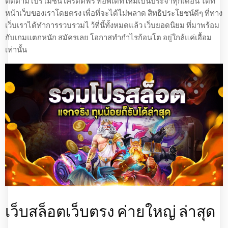
ติดตามโปรโมชั่น เครดิตฟรี ที่อัพเดทใหม่เป็นประจำทุกเดือน ได้ที่
หน้าเว็บของเราโดยตรง เพื่อที่จะได้ไม่พลาด สิทธิประโยชน์ดีๆ ที่ทาง
เว็บเราได้ทำการรวบรวมไ ว้ที่นี้ทั้งหมดแล้ว เว็บยอดนิยม ที่มาพร้อม
กับเกมแตกหนัก สมัครเลย โอกาสทำกำไรก้อนโต อยู่ใกล้แค่เอื้อม
เท่านั้น
เว็บสล็อตเว็บตรง ค่ายใหญ่ ล่าสุด