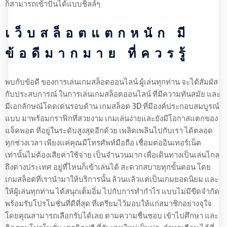
ก็สามารถเข้าปั่นได้แบบชิลล์ๆ
เว็บสล็อตแตกหนัก มี
ข้อดีมากมาย ที่ควรรู้
พบกับข้อดี ของการเล่นเกมสล็อตออนไลน์ ผู้เล่นทุกท่าน จะได้สัมผัส
กับประสบการณ์ ในการเล่นเกมสล็อตออนไลน์ ที่มีความทันสมัย และ
มีเอกลักษณ์โดดเด่นรอบด้าน เกมสล็อต 3D ที่มีองค์ประกอบสมบูรณ์
แบบ มาพร้อมกราฟิกที่สวยงาม เกมเล่นง่ายและยังมีโอกาสแตกของ
แจ็คพอต ที่อยู่ในระดับสูงสุดอีกด้วย เพลิดเพลินไปกับเรา ได้ตลอด
ทุกช่วงเวลา เพียงแค่คุณมีโทรศัพท์มือถือ เชื่อมต่ออินเทอร์เน็ต
เท่านั้นไม่ต้องเสียค่าใช้จ่าย เป็นจำนวนมาก เพื่อเดินทางเป็นเล่นไกล
ถึงต่างประเทศ อยู่ที่ไหนก็เข้าเล่นได้ สะดวกสบายทุกขั้นตอน โดย
เกมสล็อตที่เรานำมาให้บริการนั้น ล้วนแล้วแต่เป็นเกมยอดนิยม และ
ให้ผู้เล่นทุกท่าน ได้สนุกเต็มอิ่ม ไปกับการทำกำไร แบบไม่มีขีดจำกัด
พร้อมรับโปรโมชั่นที่ดีที่สุด ที่เตรียมไว้มอบให้แก่สมาชิกอย่างจุใจ
โดยคุณสามารถเลือกรับได้เลย ตามความชื่นชอบ เข้าไปศึกษา และ