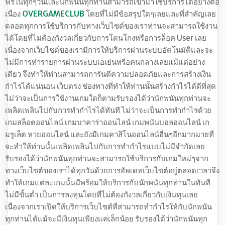
ฟรีในทุกๆวันและนักพนันทุกท่านสามารถเข้ามาใช้บริการได้อย่างต่อ
เนื่อง
OVERGAMECLUB
โดยที่ไม่มีข้อสรุปใดๆเลยและที่สำคัญเลย
ตลอดทุกการใช้บริการกับทางเว็บไซต์ของเราท่านจะสามารถใช้งาน
ได้โดยที่ไม่ต้องกังวลเกี่ยวกับการโดนโกงหรือการล็อค User เลย
เนื่องจากเว็บไซต์ของเรามีการให้บริการผ่านระบบอัตโนมัติและจะ
ไม่มีการทำรายการผ่านระบบเอเย่นหรือคนกลางเลยแม้แต่อย่าง
เดียว จึงทำให้ท่านสามารถการันตีความปลอดภัยและการสร้างเงิน
กำไรได้แน่นอน เว็บตรง ช่องทางที่ทำให้ท่านนั้นสร้างกำไรได้ดีที่สุด
ไม่ว่าจะเป็นการใช้งานเกมใดก็ตามรับรองได้ว่านักพนันทุกท่านจะ
เพลิดเพลินไปกับการทำกำไรได้ทันที ไม่ว่าจะเป็นการทำกำไรด้วย
เกมสล็อตออนไลน์ เกมบาคาร่าออนไลน์ เกมพนันบอลออนไลน์ เก
มรูเล็ต หวยออนไลน์ และยังมีเกมคาสิโนออนไลน์อื่นๆอีกมากมายที่
จะทำให้ท่านนั้นเพลิดเพลินไปกับการทำกำไรแบบไม่มีจำกัดเลย
รับรองได้ว่านักพนันทุกท่านจะสามารถใช้บริการกับเกมใหม่ๆจาก
ทางเว็บไซต์ของเราได้ทุกวันด้วยการอัพเดทเว็บไซต์อยู่ตลอดเวลาจึง
ทำให้เกมแต่ละเกมนั้นมีพร้อมให้บริการกับนักพนันทุกท่านในทันที
ไม่มีขั้นต่ำ เป็นการลงทุนโดยที่ไม่ต้องกังวลเกี่ยวกับเงินทุนเลย
เนื่องจากเราเปิดให้บริการเว็บไซต์ที่สามารถทำกำไรให้กับนักพนัน
ทุกท่านได้แม้จะมีเงินทุนเพียงแค่เล็กน้อย รับรองได้ว่านักพนันทุก