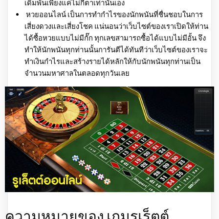
เดิมพันเพียงแค่ไม่กี่ตาเท่านั้นเอง
หวยออนไลน์ เป็นการทำกำไรของนักพนันที่ชื่นชอบในการ
เสี่ยงดวงและเสี่ยงโชค แน่นอนว่าเว็บไซต์ของเราเปิดให้ท่าน
ได้ซื้อหวยแบบไม่มีกั๊ก ทุกเลขสามารถซื้อได้แบบไม่มีอั้น จึง
ทำให้นักพนันทุกท่านนั้นการันตีได้ทันทีว่าเว็บไซต์ของเราจะ
ทำเงินกำไรและสร้างรายได้หลักให้กับนักพนันทุกท่านเป็น
จำนวนมหาศาลในตลอดทุกวันเลย
ความหมายของ เกมรูเร็ตต์