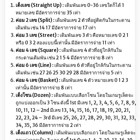
เต็งเลข (Straight Up) :
เดิมพันเลข 0-36 เลขใดก็ได้ 1
หมายเลข มีอัตราการจ่าย 35 เท่า
ค่อม 2 เลข (Split) :
เดิมพันเลข 2 ตัวที่อยู่ติดกันในกระดาน
เดิมพัน เช่น 14 17 มีอัตราการจ่าย 17 เท่า
ค่อม 3 เลข (Street) :
เดิมพันเลข 3 ตัว คือหมายเลข 0 2 1
หรือ 0 3 2 สองแบบนี้เท่านั้น มีอัตราการจ่าย 11 เท่า
ค่อม 4 เลข (Square) :
เดิมพันเลข 4 ตัวที่อยู่ใกล้กันใน
กระดานเดิมพัน เช่น 2 1 5 4 มีอัตราการจ่าย 8 เท่า
ค่อม 6 เลข (Line) :
เดิมพันเลข 6 ตัวที่อยู่ใกล้กันในกระดาน
เดิมพัน เช่น 27 26 25 30 29 28 มีอัตราการจ่าย 5 เท่า
ค่อม 4 เลข (Basket) :
เดิมพันเลข 4 ตัว หมายเลข 0 1 2 3
เท่านั้น มีอัตราการจ่าย 8 เท่า
เต็งโซน (Dozen) :
เดิมพันแบบเลือกโซน โดยในเกมรูเล็ตจะ
ถูกแบ่งออกเป็น 3 โซน ดังนี้ 1st มีเลข 1, 2, 3, 4, 5, 6, 7, 8, 9,
10, 11, 12 – 2nd มีเลข 13, 14, 15, 16, 17, 18, 19, 20, 21,
22, 23, 24 – 3rd มีเลข 25, 26, 27, 28, 29, 30, 31, 32, 33,
34, 35, 36 มีอัตราการจ่าย 2 เท่า
เต็งแถว (Column) :
เดิมพันแบบเลือกแถว โดยในเกมรูเล็ตจะ