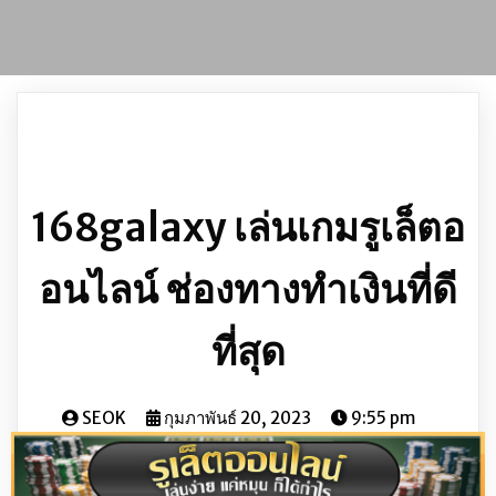
168galaxy เล่นเกมรูเล็ตอ
อนไลน์ ช่องทางทำเงินที่ดี
ที่สุด
SEOK
กุมภาพันธ์ 20, 2023
9:55 pm